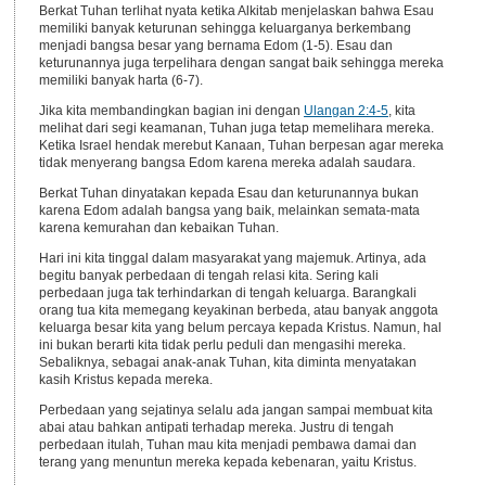
Berkat Tuhan terlihat nyata ketika Alkitab menjelaskan bahwa Esau
memiliki banyak keturunan sehingga keluarganya berkembang
menjadi bangsa besar yang bernama Edom (1-5). Esau dan
keturunannya juga terpelihara dengan sangat baik sehingga mereka
memiliki banyak harta (6-7).
Jika kita membandingkan bagian ini dengan
Ulangan 2:4-5
, kita
melihat dari segi keamanan, Tuhan juga tetap memelihara mereka.
Ketika Israel hendak merebut Kanaan, Tuhan berpesan agar mereka
tidak menyerang bangsa Edom karena mereka adalah saudara.
Berkat Tuhan dinyatakan kepada Esau dan keturunannya bukan
karena Edom adalah bangsa yang baik, melainkan semata-mata
karena kemurahan dan kebaikan Tuhan.
Hari ini kita tinggal dalam masyarakat yang majemuk. Artinya, ada
begitu banyak perbedaan di tengah relasi kita. Sering kali
perbedaan juga tak terhindarkan di tengah keluarga. Barangkali
orang tua kita memegang keyakinan berbeda, atau banyak anggota
keluarga besar kita yang belum percaya kepada Kristus. Namun, hal
ini bukan berarti kita tidak perlu peduli dan mengasihi mereka.
Sebaliknya, sebagai anak-anak Tuhan, kita diminta menyatakan
kasih Kristus kepada mereka.
Perbedaan yang sejatinya selalu ada jangan sampai membuat kita
abai atau bahkan antipati terhadap mereka. Justru di tengah
perbedaan itulah, Tuhan mau kita menjadi pembawa damai dan
terang yang menuntun mereka kepada kebenaran, yaitu Kristus.