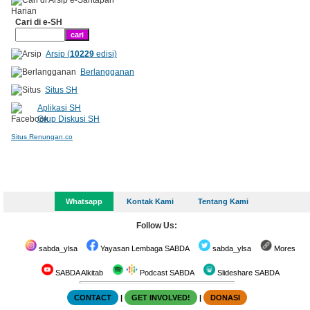
Cari di e-SH
Arsip (
10229
edisi)
Berlangganan
Situs SH
Aplikasi SH
Grup Diskusi SH
Situs Renungan.co
Whatsapp
Kontak Kami
Tentang Kami
Follow Us:
sabda_ylsa
Yayasan Lembaga SABDA
sabda_ylsa
Mores
SABDA Alkitab
Podcast SABDA
Slideshare SABDA
CONTACT
|
GET INVOLVED!
|
DONASI