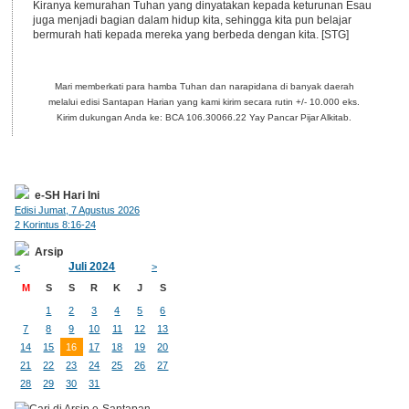
Kiranya kemurahan Tuhan yang dinyatakan kepada keturunan Esau
juga menjadi bagian dalam hidup kita, sehingga kita pun belajar
bermurah hati kepada mereka yang berbeda dengan kita. [STG]
Mari memberkati para hamba Tuhan dan narapidana di banyak daerah
melalui edisi Santapan Harian yang kami kirim secara rutin +/- 10.000 eks.
Kirim dukungan Anda ke: BCA 106.30066.22 Yay Pancar Pijar Alkitab.
e-SH Hari Ini
Edisi Jumat, 7 Agustus 2026
2 Korintus 8:16-24
Arsip
Juli 2024
<
>
M
S
S
R
K
J
S
1
2
3
4
5
6
7
8
9
10
11
12
13
14
15
16
17
18
19
20
21
22
23
24
25
26
27
28
29
30
31