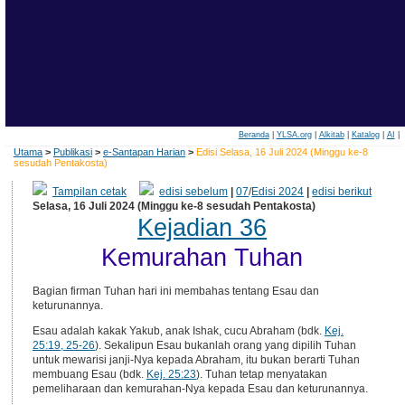
Beranda
|
YLSA.org
|
Alkitab
|
Katalog
|
AI
|
Utama
>
Publikasi
>
e-Santapan Harian
>
Edisi Selasa, 16 Juli 2024 (Minggu ke-8
sesudah Pentakosta)
Tampilan cetak
edisi sebelum
|
07
/
Edisi 2024
|
edisi berikut
Selasa, 16 Juli 2024 (Minggu ke-8 sesudah Pentakosta)
Kejadian 36
Kemurahan Tuhan
Bagian firman Tuhan hari ini membahas tentang Esau dan
keturunannya.
Esau adalah kakak Yakub, anak Ishak, cucu Abraham (bdk.
Kej.
25:19, 25-26
). Sekalipun Esau bukanlah orang yang dipilih Tuhan
untuk mewarisi janji-Nya kepada Abraham, itu bukan berarti Tuhan
membuang Esau (bdk.
Kej. 25:23
). Tuhan tetap menyatakan
pemeliharaan dan kemurahan-Nya kepada Esau dan keturunannya.