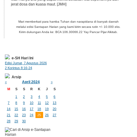
jerat dosa dan kuasa maut. [JMH]
Mari memberkati para hamba Tuhan dan narapidana di banyak daerah
melalui edisi Santapan Harian yang kami kirim secara rutin +/- 10.000 eks.
Kirim dukungan Anda ke: BCA 106.30066.22 Yay Pancar Pijar Alkitab.
e-SH Hari Ini
Edisi Jumat, 7 Agustus 2026
2 Korintus 8:16-24
Arsip
April 2024
<
>
M
S
S
R
K
J
S
1
2
3
4
5
6
7
8
9
10
11
12
13
14
15
16
17
18
19
20
21
22
23
24
25
26
27
28
29
30