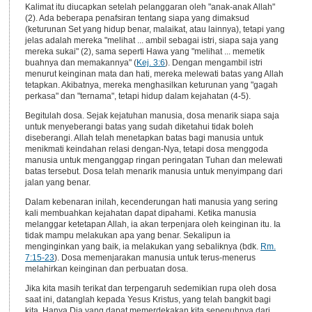
Kalimat itu diucapkan setelah pelanggaran oleh "anak-anak Allah"
(2). Ada beberapa penafsiran tentang siapa yang dimaksud
(keturunan Set yang hidup benar, malaikat, atau lainnya), tetapi yang
jelas adalah mereka "melihat ... ambil sebagai istri, siapa saja yang
mereka sukai" (2), sama seperti Hawa yang "melihat ... memetik
buahnya dan memakannya" (
Kej. 3:6
). Dengan mengambil istri
menurut keinginan mata dan hati, mereka melewati batas yang Allah
tetapkan. Akibatnya, mereka menghasilkan keturunan yang "gagah
perkasa" dan "ternama", tetapi hidup dalam kejahatan (4-5).
Begitulah dosa. Sejak kejatuhan manusia, dosa menarik siapa saja
untuk menyeberangi batas yang sudah diketahui tidak boleh
diseberangi. Allah telah menetapkan batas bagi manusia untuk
menikmati keindahan relasi dengan-Nya, tetapi dosa menggoda
manusia untuk menganggap ringan peringatan Tuhan dan melewati
batas tersebut. Dosa telah menarik manusia untuk menyimpang dari
jalan yang benar.
Dalam kebenaran inilah, kecenderungan hati manusia yang sering
kali membuahkan kejahatan dapat dipahami. Ketika manusia
melanggar ketetapan Allah, ia akan terpenjara oleh keinginan itu. Ia
tidak mampu melakukan apa yang benar. Sekalipun ia
menginginkan yang baik, ia melakukan yang sebaliknya (bdk.
Rm.
7:15-23
). Dosa memenjarakan manusia untuk terus-menerus
melahirkan keinginan dan perbuatan dosa.
Jika kita masih terikat dan terpengaruh sedemikian rupa oleh dosa
saat ini, datanglah kepada Yesus Kristus, yang telah bangkit bagi
kita. Hanya Dia yang dapat memerdekakan kita sepenuhnya dari