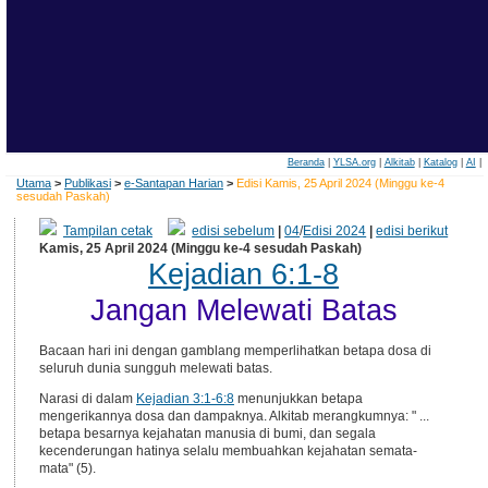
Beranda
|
YLSA.org
|
Alkitab
|
Katalog
|
AI
|
Utama
>
Publikasi
>
e-Santapan Harian
>
Edisi Kamis, 25 April 2024 (Minggu ke-4
sesudah Paskah)
Tampilan cetak
edisi sebelum
|
04
/
Edisi 2024
|
edisi berikut
Kamis, 25 April 2024 (Minggu ke-4 sesudah Paskah)
Kejadian 6:1-8
Jangan Melewati Batas
Bacaan hari ini dengan gamblang memperlihatkan betapa dosa di
seluruh dunia sungguh melewati batas.
Narasi di dalam
Kejadian 3:1-6:8
menunjukkan betapa
mengerikannya dosa dan dampaknya. Alkitab merangkumnya: " ...
betapa besarnya kejahatan manusia di bumi, dan segala
kecenderungan hatinya selalu membuahkan kejahatan semata-
mata" (5).