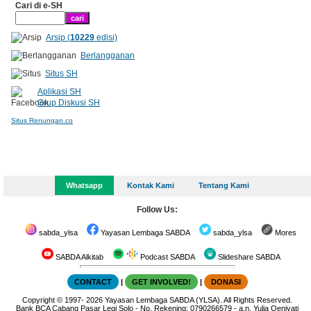
Cari di e-SH
Arsip (
10229
edisi)
Berlangganan
Situs SH
Aplikasi SH
Grup Diskusi SH
Situs Renungan.co
Whatsapp
Kontak Kami
Tentang Kami
Follow Us:
sabda_ylsa
Yayasan Lembaga SABDA
sabda_ylsa
Mores
SABDA Alkitab
Podcast SABDA
Slideshare SABDA
CONTACT
|
GET INVOLVED!
|
DONASI
Copyright
© 1997-
2026
Yayasan Lembaga SABDA (YLSA).
All Rights Reserved.
Bank BCA Cabang Pasar Legi Solo - No. Rekening: 0790266579 - a.n. Yulia Oeniyati