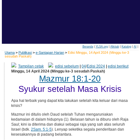
Beranda
|
YLSA.org
|
Alkitab
|
Katalog
|
AI
|
Utama
>
Publikasi
>
e-Santapan Harian
>
Edisi Minggu, 14 April 2024 (Minggu ke-3
sesudah Paskah)
Tampilan cetak
edisi sebelum
|
04
/
Edisi 2024
|
edisi berikut
Minggu, 14 April 2024 (Minggu ke-3 sesudah Paskah)
Mazmur 18:1-20
Syukur setelah Masa Krisis
Apa hal terbaik yang dapat kita lakukan setelah kita keluar dari masa
krisis?
Mazmur ini ditulis oleh Daud setelah Tuhan mengaruniakan
kedamaian di dalam hidupnya (1). Belasan tahun ia diburu oleh Raja
Saul; kini ia diterima dan diakui sebagai raja yang sah atas seluruh
Israel (bdk.
2Sam. 5:1-5
). Lenyap seketika segala penderitaan dan
kesesakannya di padang belantara.