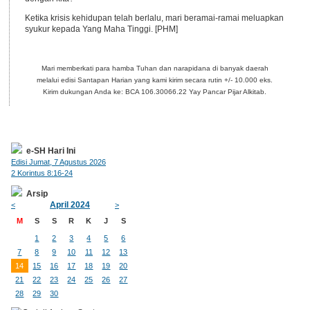
Ketika krisis kehidupan telah berlalu, mari beramai-ramai meluapkan
syukur kepada Yang Maha Tinggi. [PHM]
Mari memberkati para hamba Tuhan dan narapidana di banyak daerah
melalui edisi Santapan Harian yang kami kirim secara rutin +/- 10.000 eks.
Kirim dukungan Anda ke: BCA 106.30066.22 Yay Pancar Pijar Alkitab.
e-SH Hari Ini
Edisi Jumat, 7 Agustus 2026
2 Korintus 8:16-24
Arsip
April 2024
<
>
M
S
S
R
K
J
S
1
2
3
4
5
6
7
8
9
10
11
12
13
14
15
16
17
18
19
20
21
22
23
24
25
26
27
28
29
30