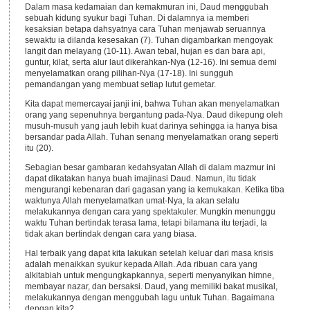
Dalam masa kedamaian dan kemakmuran ini, Daud menggubah
sebuah kidung syukur bagi Tuhan. Di dalamnya ia memberi
kesaksian betapa dahsyatnya cara Tuhan menjawab seruannya
sewaktu ia dilanda kesesakan (7). Tuhan digambarkan mengoyak
langit dan melayang (10-11). Awan tebal, hujan es dan bara api,
guntur, kilat, serta alur laut dikerahkan-Nya (12-16). Ini semua demi
menyelamatkan orang pilihan-Nya (17-18). Ini sungguh
pemandangan yang membuat setiap lutut gemetar.
Kita dapat memercayai janji ini, bahwa Tuhan akan menyelamatkan
orang yang sepenuhnya bergantung pada-Nya. Daud dikepung oleh
musuh-musuh yang jauh lebih kuat darinya sehingga ia hanya bisa
bersandar pada Allah. Tuhan senang menyelamatkan orang seperti
itu (20).
Sebagian besar gambaran kedahsyatan Allah di dalam mazmur ini
dapat dikatakan hanya buah imajinasi Daud. Namun, itu tidak
mengurangi kebenaran dari gagasan yang ia kemukakan. Ketika tiba
waktunya Allah menyelamatkan umat-Nya, Ia akan selalu
melakukannya dengan cara yang spektakuler. Mungkin menunggu
waktu Tuhan bertindak terasa lama, tetapi bilamana itu terjadi, Ia
tidak akan bertindak dengan cara yang biasa.
Hal terbaik yang dapat kita lakukan setelah keluar dari masa krisis
adalah menaikkan syukur kepada Allah. Ada ribuan cara yang
alkitabiah untuk mengungkapkannya, seperti menyanyikan himne,
membayar nazar, dan bersaksi. Daud, yang memiliki bakat musikal,
melakukannya dengan menggubah lagu untuk Tuhan. Bagaimana
dengan kita?