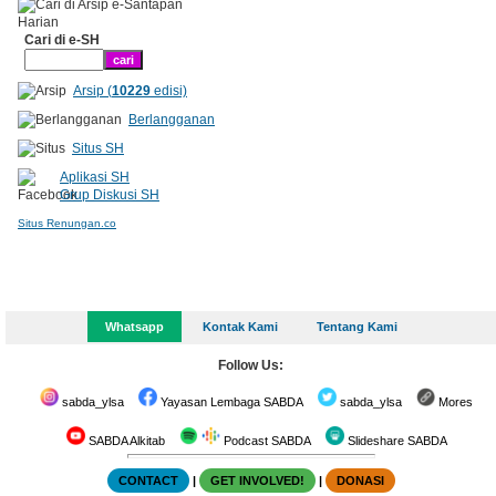
Cari di e-SH
Arsip (
10229
edisi)
Berlangganan
Situs SH
Aplikasi SH
Grup Diskusi SH
Situs Renungan.co
Whatsapp
Kontak Kami
Tentang Kami
Follow Us:
sabda_ylsa
Yayasan Lembaga SABDA
sabda_ylsa
Mores
SABDA Alkitab
Podcast SABDA
Slideshare SABDA
CONTACT
|
GET INVOLVED!
|
DONASI