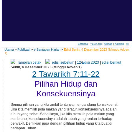
Beranda
|
YLSA.org
|
Alkitab
|
Katalog
|
AI
|
Utama
>
Publikasi
>
e-Santapan Harian
>
Edisi Senin, 4 Desember 2023 (Minggu Adven
1)
Tampilan cetak
edisi sebelum
|
12
/
Edisi 2023
|
edisi berikut
Senin, 4 Desember 2023 (Minggu Adven 1)
2 Tawarikh 7:11-22
Pilihan Hidup dan
Konsekuensinya
Semua pilihan yang kita ambil tentunya mengandung konsekuensi.
Jika kita memilih pola makan yang teratur, konsekuensinya adalah
tubuh yang sehat. Sebaliknya, jika kita memilih pola makan yang
sembrono, konsekuensinya adalah tubuh yang rentan terhadap
penyakit. Demikian juga dengan pillihan hidup yang kita buat di
hadapan Tuhan.