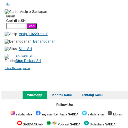
31
Cari di e-SH
Arsip (
10229
edisi)
Berlangganan
Situs SH
Aplikasi SH
Grup Diskusi SH
Situs Renungan.co
Whatsapp
Kontak Kami
Tentang Kami
Follow Us:
sabda_ylsa
Yayasan Lembaga SABDA
sabda_ylsa
Mores
SABDA Alkitab
Podcast SABDA
Slideshare SABDA