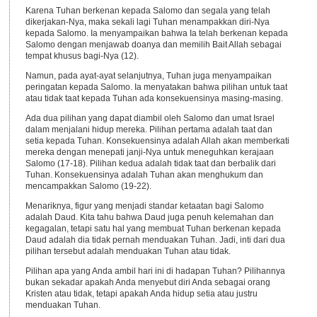
Karena Tuhan berkenan kepada Salomo dan segala yang telah
dikerjakan-Nya, maka sekali lagi Tuhan menampakkan diri-Nya
kepada Salomo. Ia menyampaikan bahwa Ia telah berkenan kepada
Salomo dengan menjawab doanya dan memilih Bait Allah sebagai
tempat khusus bagi-Nya (12).
Namun, pada ayat-ayat selanjutnya, Tuhan juga menyampaikan
peringatan kepada Salomo. Ia menyatakan bahwa pilihan untuk taat
atau tidak taat kepada Tuhan ada konsekuensinya masing-masing.
Ada dua pilihan yang dapat diambil oleh Salomo dan umat Israel
dalam menjalani hidup mereka. Pilihan pertama adalah taat dan
setia kepada Tuhan. Konsekuensinya adalah Allah akan memberkati
mereka dengan menepati janji-Nya untuk meneguhkan kerajaan
Salomo (17-18). Pilihan kedua adalah tidak taat dan berbalik dari
Tuhan. Konsekuensinya adalah Tuhan akan menghukum dan
mencampakkan Salomo (19-22).
Menariknya, figur yang menjadi standar ketaatan bagi Salomo
adalah Daud. Kita tahu bahwa Daud juga penuh kelemahan dan
kegagalan, tetapi satu hal yang membuat Tuhan berkenan kepada
Daud adalah dia tidak pernah menduakan Tuhan. Jadi, inti dari dua
pilihan tersebut adalah menduakan Tuhan atau tidak.
Pilihan apa yang Anda ambil hari ini di hadapan Tuhan? Pilihannya
bukan sekadar apakah Anda menyebut diri Anda sebagai orang
Kristen atau tidak, tetapi apakah Anda hidup setia atau justru
menduakan Tuhan.