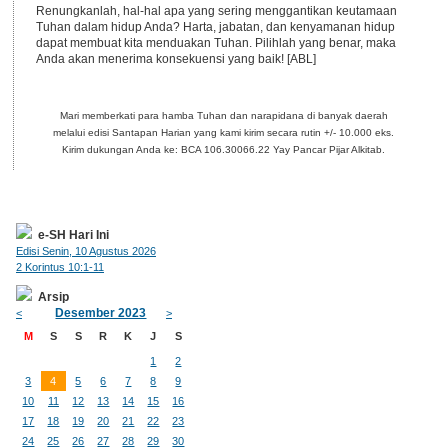
Renungkanlah, hal-hal apa yang sering menggantikan keutamaan
Tuhan dalam hidup Anda? Harta, jabatan, dan kenyamanan hidup
dapat membuat kita menduakan Tuhan. Pilihlah yang benar, maka
Anda akan menerima konsekuensi yang baik! [ABL]
Mari memberkati para hamba Tuhan dan narapidana di banyak daerah
melalui edisi Santapan Harian yang kami kirim secara rutin +/- 10.000 eks.
Kirim dukungan Anda ke: BCA 106.30066.22 Yay Pancar Pijar Alkitab.
e-SH Hari Ini
Edisi Senin, 10 Agustus 2026
2 Korintus 10:1-11
Arsip
Desember 2023
<
>
M
S
S
R
K
J
S
1
2
3
4
5
6
7
8
9
10
11
12
13
14
15
16
17
18
19
20
21
22
23
24
25
26
27
28
29
30