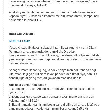
harus menghindari sungut-sungut dan mulai mengucapkan, "Saya
mau melakukannya, Tuhan!"
Adakah yang lebih menyenangkan Tuhan daripada ketaatan kita
kepada-Nya? Buktikanlah imanmu melalui ketaatanmu, sampai hari
perhentian itu tiba! [PHM]
Baca Gali Alkitab 8
Ibrani 4:14-5:10
Yesus Kristus dikatakan sebagai Imam Besar Agung karena Dialah
Perantara antara manusia dengan Allah. Dia tidak
mempersembahkan kurban binatang, melainkan diri-Nya sendirilah
yang menjadi kurban penghapusan dosa bagi seluruh umat manusia
dari segala zaman.
Sebagai Imam Besar Agung, Ia tidak hanya menjadi Pendoa bagi
kita, tetapi Ia juga turut merasakan penderitaan umat-Nya, dan Dia
sendiri jugalah yang menjadi jawaban atas doa-doa itu.
Apa saja yang Anda baca?
1. Siapa Imam Besar Agung kita? Apa yang telah dilakukan oleh-
Nya? (4:14)
2. Mengapa kita bisa percaya bahwa Ia akan menolong kita dari
kelemahan? (4:15-16)
3. Bagaimana dengan imam besar yang dipilih dari antara kita? Apa
yang membedakannya dengan Imam Besar Agung? (5:1-4)