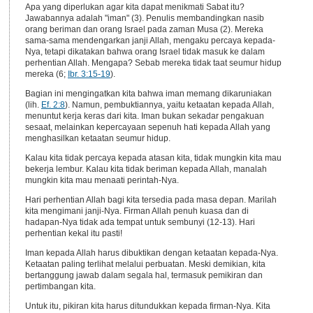
Apa yang diperlukan agar kita dapat menikmati Sabat itu?
Jawabannya adalah "iman" (3). Penulis membandingkan nasib
orang beriman dan orang Israel pada zaman Musa (2). Mereka
sama-sama mendengarkan janji Allah, mengaku percaya kepada-
Nya, tetapi dikatakan bahwa orang Israel tidak masuk ke dalam
perhentian Allah. Mengapa? Sebab mereka tidak taat seumur hidup
mereka (6;
Ibr. 3:15-19
).
Bagian ini mengingatkan kita bahwa iman memang dikaruniakan
(lih.
Ef. 2:8
). Namun, pembuktiannya, yaitu ketaatan kepada Allah,
menuntut kerja keras dari kita. Iman bukan sekadar pengakuan
sesaat, melainkan kepercayaan sepenuh hati kepada Allah yang
menghasilkan ketaatan seumur hidup.
Kalau kita tidak percaya kepada atasan kita, tidak mungkin kita mau
bekerja lembur. Kalau kita tidak beriman kepada Allah, manalah
mungkin kita mau menaati perintah-Nya.
Hari perhentian Allah bagi kita tersedia pada masa depan. Marilah
kita mengimani janji-Nya. Firman Allah penuh kuasa dan di
hadapan-Nya tidak ada tempat untuk sembunyi (12-13). Hari
perhentian kekal itu pasti!
Iman kepada Allah harus dibuktikan dengan ketaatan kepada-Nya.
Ketaatan paling terlihat melalui perbuatan. Meski demikian, kita
bertanggung jawab dalam segala hal, termasuk pemikiran dan
pertimbangan kita.
Untuk itu, pikiran kita harus ditundukkan kepada firman-Nya. Kita