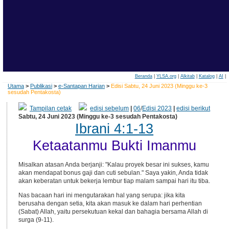
Beranda
|
YLSA.org
|
Alkitab
|
Katalog
|
AI
|
Utama
>
Publikasi
>
e-Santapan Harian
>
Edisi Sabtu, 24 Juni 2023 (Minggu ke-3
sesudah Pentakosta)
Tampilan cetak
edisi sebelum
|
06
/
Edisi 2023
|
edisi berikut
Sabtu, 24 Juni 2023 (Minggu ke-3 sesudah Pentakosta)
Ibrani 4:1-13
Ketaatanmu Bukti Imanmu
Misalkan atasan Anda berjanji: "Kalau proyek besar ini sukses, kamu
akan mendapat bonus gaji dan cuti sebulan." Saya yakin, Anda tidak
akan keberatan untuk bekerja lembur tiap malam sampai hari itu tiba.
Nas bacaan hari ini mengutarakan hal yang serupa: jika kita
berusaha dengan setia, kita akan masuk ke dalam hari perhentian
(Sabat) Allah, yaitu persekutuan kekal dan bahagia bersama Allah di
surga (9-11).