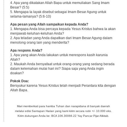
4. Apa yang dikatakan Allah Bapa untuk memuliakan Sang Imam
Besar? (5:5)
5. Mengapa Ia layak disebut sebagai Imam Besar Agung untuk
selama-lamanya? (5:6-10)
Apa pesan yang Allah sampaikan kepada Anda?
1. Mengapa Anda bisa percaya kepada Yesus Kristus bahwa Ia akan
menjawab keluhan-keluhan Anda?
2. Apa teladan yang Anda dapatkan dari Imam Besar Agung dalam
menolong orang lain yang menderita?
Apa respons Anda?
1. Apa yang akan Anda lakukan untuk merespons kasih karunia
Allah?
2. Maukah Anda bersyafaat untuk orang-orang yang sedang berada
dalam kelemahan mulai hari ini? Siapa saja yang Anda ingin
doakan?
Pokok Doa:
Bersyukur karena Yesus Kristus telah menjadi Perantara kita dengan
Allah Bapa.
Mari memberkati para hamba Tuhan dan narapidana di banyak daerah
melalui edisi Santapan Harian yang kami kirim secara rutin +/- 10.000 eks.
Kirim dukungan Anda ke: BCA 106.30066.22 Yay Pancar Pijar Alkitab.