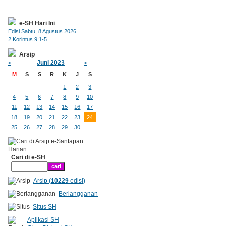
e-SH Hari Ini
Edisi Sabtu, 8 Agustus 2026
2 Korintus 9:1-5
Arsip
Juni 2023
<
>
M
S
S
R
K
J
S
1
2
3
4
5
6
7
8
9
10
11
12
13
14
15
16
17
18
19
20
21
22
23
24
25
26
27
28
29
30
Cari di e-SH
Arsip (
10229
edisi)
Berlangganan
Situs SH
Aplikasi SH