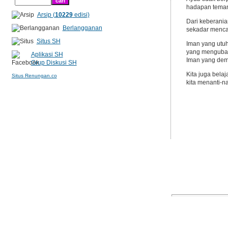
hadapan teman
Arsip (
10229
edisi)
Dari keberania
Berlangganan
sekadar menca
Situs SH
Iman yang utuh
yang mengubahk
Aplikasi SH
Iman yang demi
Grup Diskusi SH
Kita juga belaj
Situs Renungan.co
kita menanti-n