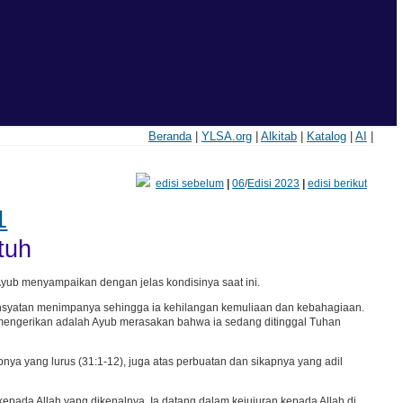
Beranda
|
YLSA.org
|
Alkitab
|
Katalog
|
AI
|
edisi sebelum
|
06
/
Edisi 2023
|
edisi berikut
1
tuh
yub menyampaikan dengan jelas kondisinya saat ini.
ahsyatan menimpanya sehingga ia kehilangan kemuliaan dan kebahagiaan.
 mengerikan adalah Ayub merasakan bahwa ia sedang ditinggal Tuhan
nya yang lurus (31:1-12), juga atas perbuatan dan sikapnya yang adil
kepada Allah yang dikenalnya. Ia datang dalam kejujuran kepada Allah di