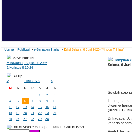
Utama
>
Publikasi
>
e-Santapan Harian
>
Edisi Selasa, 6 Juni 2023 (Minggu Trinitas)
e-SH Hari Ini
Tampilan c
Edisi Jumat, 7 Agustus 2026
Selasa, 6 Juni
2 Korintus 8:16-24
Arsip
Juni 2023
<
>
M
S
S
R
K
J
S
Setelah sejena
1
2
3
Ia menjadi ba
4
5
6
7
8
9
10
Jiwanya hancu
11
12
13
14
15
16
17
(30:20-31). Ini
18
19
20
21
22
23
24
Di hadapan All
25
26
27
28
29
30
kepada sesama 
Cari di e-SH
Ayub tidak ber