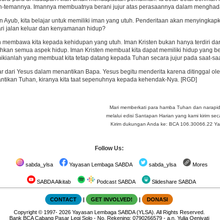
-temannya. Imannya membuatnya berani jujur atas perasaannya dalam menghadapi 
n Ayub, kita belajar untuk memiliki iman yang utuh. Penderitaan akan menyingka
ri jalan keluar dan kenyamanan hidup?
 membawa kita kepada kehidupan yang utuh. Iman Kristen bukan hanya terdiri dari
an semua aspek hidup. Iman Kristen membuat kita dapat memiliki hidup yang beri
kianlah yang membuat kita tetap datang kepada Tuhan secara jujur pada saat-saat
ar dari Yesus dalam menantikan Bapa. Yesus begitu menderita karena ditinggal oleh
antikan Tuhan, kiranya kita taat sepenuhnya kepada kehendak-Nya. [RGD]
Mari memberkati para hamba Tuhan dan narapi
melalui edisi Santapan Harian yang kami kirim seca
Kirim dukungan Anda ke: BCA 106.30066.22 Yay 
Follow Us:
sabda_ylsa
Yayasan Lembaga SABDA
sabda_ylsa
Mores
SABDA Alkitab
Podcast SABDA
Slideshare SABDA
CONTACT
|
GET INVOLVED!
|
DONASI
Copyright
© 1997-
2026
Yayasan Lembaga SABDA (YLSA).
All Rights Reserved.
Bank BCA Cabang Pasar Legi Solo - No. Rekening: 0790266579 - a.n. Yulia Oeniyati