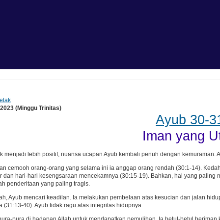
etak
 2023 (Minggu Trinitas)
Ayub 30-3
Iman yang U
k menjadi lebih positif, nuansa ucapan Ayub kembali penuh dengan kemuraman. A
han cemooh orang-orang yang selama ini ia anggap orang rendah (30:1-14). Ked
r dan hari-hari kesengsaraan mencekamnya (30:15-19). Bahkan, hal yang paling
lah penderitaan yang paling tragis.
ah, Ayub mencari keadilan. Ia melakukan pembelaan atas kesucian dan jalan hidup
(31:13-40). Ayub tidak ragu atas integritas hidupnya.
pura-pura di hadapan Allah untuk mendapatkan pemulihan. Ia betul-betul beriman 