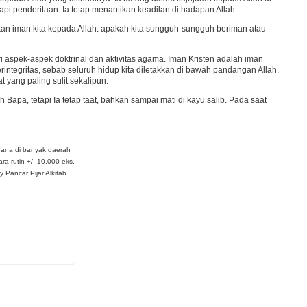
penderitaan. Ia tetap menantikan keadilan di hadapan Allah.
pkan iman kita kepada Allah: apakah kita sungguh-sungguh beriman atau
 aspek-aspek doktrinal dan aktivitas agama. Iman Kristen adalah iman
ntegritas, sebab seluruh hidup kita diletakkan di bawah pandangan Allah.
 yang paling sulit sekalipun.
 Bapa, tetapi Ia tetap taat, bahkan sampai mati di kayu salib. Pada saat
dana di banyak daerah
ra rutin +/- 10.000 eks.
Pancar Pijar Alkitab.