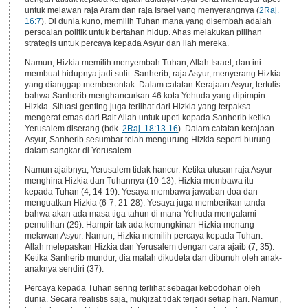
untuk melawan raja Aram dan raja Israel yang menyerangnya (
2Raj.
16:7
). Di dunia kuno, memilih Tuhan mana yang disembah adalah
persoalan politik untuk bertahan hidup. Ahas melakukan pilihan
strategis untuk percaya kepada Asyur dan ilah mereka.
Namun, Hizkia memilih menyembah Tuhan, Allah Israel, dan ini
membuat hidupnya jadi sulit. Sanherib, raja Asyur, menyerang Hizkia
yang dianggap memberontak. Dalam catatan Kerajaan Asyur, tertulis
bahwa Sanherib menghancurkan 46 kota Yehuda yang dipimpin
Hizkia. Situasi genting juga terlihat dari Hizkia yang terpaksa
mengerat emas dari Bait Allah untuk upeti kepada Sanherib ketika
Yerusalem diserang (bdk.
2Raj. 18:13-16
). Dalam catatan kerajaan
Asyur, Sanherib sesumbar telah mengurung Hizkia seperti burung
dalam sangkar di Yerusalem.
Namun ajaibnya, Yerusalem tidak hancur. Ketika utusan raja Asyur
menghina Hizkia dan Tuhannya (10-13), Hizkia membawa itu
kepada Tuhan (4, 14-19). Yesaya membawa jawaban doa dan
menguatkan Hizkia (6-7, 21-28). Yesaya juga memberikan tanda
bahwa akan ada masa tiga tahun di mana Yehuda mengalami
pemulihan (29). Hampir tak ada kemungkinan Hizkia menang
melawan Asyur. Namun, Hizkia memilih percaya kepada Tuhan.
Allah melepaskan Hizkia dan Yerusalem dengan cara ajaib (7, 35).
Ketika Sanherib mundur, dia malah dikudeta dan dibunuh oleh anak-
anaknya sendiri (37).
Percaya kepada Tuhan sering terlihat sebagai kebodohan oleh
dunia. Secara realistis saja, mukjizat tidak terjadi setiap hari. Namun,