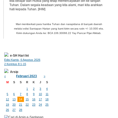
kita belajar dari Hizkia yang tetap memercayakan diri ke tangan
Tuhan. Dalam segala keadaan yang kita alami, mari kita arahkan
hati kepada Tuhan. [IHM]
Mari memberkati para hamba Tuhan dan narapidana di banyak daerah
melalui edisi Santapan Harian yang kami kirim secara rutin +/- 10.000 eks.
Kirim dukungan Anda ke: BCA 106.30066.22 Yay Pancar Pijar Alkitab.
e-SH Hari Ini
Edisi Kamis, 6 Agustus 2026
2 Korintus 8:1-15
Arsip
Februari 2023
<
>
M
S
S
R
K
J
S
1
2
3
4
5
6
7
8
9
10
11
12
13
14
15
16
17
18
19
20
21
22
23
24
25
26
27
28