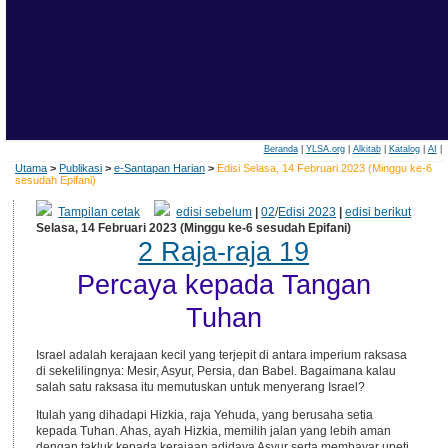
Beranda
|
YLSA.org
|
Alkitab
|
Katalog
|
AI
|
Utama
>
Publikasi
>
e-Santapan Harian
>
Edisi Selasa, 14 Februari 2023 (Minggu ke-6
sesudah Epifani)
Tampilan cetak
edisi sebelum
|
02
/
Edisi 2023
|
edisi berikut
Selasa, 14 Februari 2023 (Minggu ke-6 sesudah Epifani)
2 Raja-raja 19
Percaya kepada Tangan
Tuhan
Israel adalah kerajaan kecil yang terjepit di antara imperium raksasa
di sekelilingnya: Mesir, Asyur, Persia, dan Babel. Bagaimana kalau
salah satu raksasa itu memutuskan untuk menyerang Israel?
Itulah yang dihadapi Hizkia, raja Yehuda, yang berusaha setia
kepada Tuhan. Ahas, ayah Hizkia, memilih jalan yang lebih aman
dengan takluk kepada kerajaan adidaya Asyur serta membayar upeti