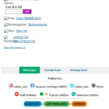
Cari di e-SH
Arsip (
10229
edisi)
Berlangganan
Situs SH
Aplikasi SH
Grup Diskusi SH
Situs Renungan.co
Whatsapp
Kontak Kami
Tentang Kami
Follow Us:
sabda_ylsa
Yayasan Lembaga SABDA
sabda_ylsa
Mores
SABDA Alkitab
Podcast SABDA
Slideshare SABDA
CONTACT
|
GET INVOLVED!
|
DONASI