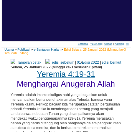
Beranda
|
YLSA.org
|
Alkitab
|
Katalog
|
AI
|
Utama
>
Publikasi
>
e-Santapan Harian
>
Edisi Selasa, 25 Januari 2022 (Minggu ke-3
sesudah Epifani)
Tampilan cetak
edisi sebelum
|
01
/
Edisi 2022
|
edisi berikut
Selasa, 25 Januari 2022 (Minggu ke-3 sesudah Epifani)
Yeremia 4:19-31
Menghargai Anugerah Allah
Yeremia adalah imam sekaligus nabi yang ditugaskan untuk
menyampaikan berita penghakiman atas Yehuda, bangsa yang
Yeremia kasihi. Perikop bacaan kita merupakan catatan pergumulan
pribadi Yeremia ketika ia mendengar deru perang yang menjadi
tanda bahwa nubuatan Tuhan yang disampaikannya akan
mendekati waktu penggenapannya (19-31). Yeremia merasakan
beban yang harus ditanggung oleh bangsanya dalam penghukuman
atas dosa-dosa mereka, dan ia berharap mereka memerhatikan