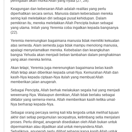
peringatan akan murka Allah yang nyata (27, 28).
Keagungan dan kebesaran Allah adalah realitas yang perlu
diperhatikan secara serius. Manusia dalam keberadaan mereka
sering kali meletakkan diri sebagai pusat kehidupan. Dalam
pemikiran itu, mereka meletakkan Allah Pencipta bukan sebagai
yang utama. Inilah yang Yeremia coba ingatkan kepada bangsanya
(22).
Yeremia merenungkan bagaimana manusia tidak memiliki kekuatan
atas semesta. Alam semesta juga tidak mampu menolong manusia,
apalagi menyelamatkan mereka. Kebebalan dan keangkuhan
bangsa Yehuda akan menjadi beban tambahan dalam penghakiman
yang akan mereka terima.
Akan tetapi, Yeremia juga merenungkan bagaimana belas kasih
Allah tetap akan diberikan kepada umat-Nya. Kemurahan Allah dan
kasih-Nya kepada ciptaan-Nya itulah yang membuat Allah
memberikan jalan anugerah.
Sebagai Pencipta, Allah berhak melakukan segala hal yang menjadi
wewenang-Nya. Walaupun demikian, Allah tidak berlaku sebagai
diktator yang semena-mena. Allah memberikan kasih ketika umat-
Nya berharap kepada-Nya.
Sebagai orang percaya sering kali kita tergoda untuk melihat tujuan
akhir dari setiap pergumulan secepatnya, ketimbang setia menjalani
proses. Perlu diingat, anugerah disediakan oleh Allah bukan untuk
dipermainkan atau dijadikan alat untuk menyandera Allah.
Sebaliknya, anugerah perlu dilihat sebagai karya kasih Allah untuk