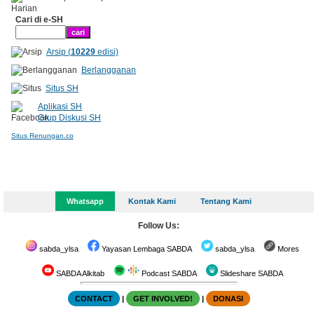
Cari di e-SH
Arsip (
10229
edisi)
Berlangganan
Situs SH
Aplikasi SH
Grup Diskusi SH
Situs Renungan.co
Whatsapp
Kontak Kami
Tentang Kami
Follow Us:
sabda_ylsa
Yayasan Lembaga SABDA
sabda_ylsa
Mores
SABDA Alkitab
Podcast SABDA
Slideshare SABDA
CONTACT
|
GET INVOLVED!
|
DONASI