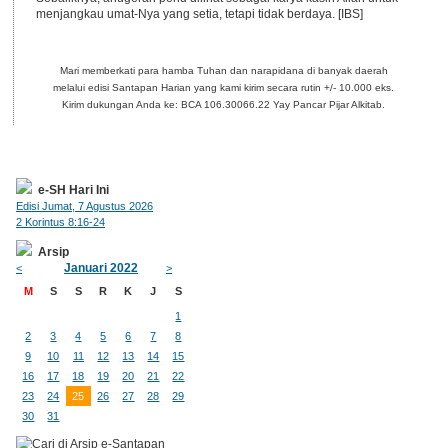
menjangkau umat-Nya yang setia, tetapi tidak berdaya. [IBS]
Mari memberkati para hamba Tuhan dan narapidana di banyak daerah
melalui edisi Santapan Harian yang kami kirim secara rutin +/- 10.000 eks.
Kirim dukungan Anda ke: BCA 106.30066.22 Yay Pancar Pijar Alkitab.
e-SH Hari Ini
Edisi Jumat, 7 Agustus 2026
2 Korintus 8:16-24
Arsip
Januari 2022
<
>
M
S
S
R
K
J
S
1
2
3
4
5
6
7
8
9
10
11
12
13
14
15
16
17
18
19
20
21
22
23
24
25
26
27
28
29
30
31