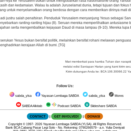
gan-Nya ke Yerusalem bukan untuk mengobarkan rasa nasionalisme orang Yahud
kasih dan kedamaian. Walau Ia adalah Juruselamat dunia, tetapi tujuan dan foku
tang untuk menyelamatkan orang berdosa dengan cara memberikan dirinya mati di 
erjadi justru salah penafsiran. Penduduk Yerusalem menyanjung Yesus sebagai
nyebarkan ranting-ranting hijau (8). Seruan mereka memperlihatkan antusiasme 
ajahan serta mengembalikan kejayaan Daud di masa lampau (9-10). Mereka lupa b
serukan Yesus bukan bersifat politik, melainkan bersifat rohani melawan penguas
enghadirkan kerajaan Allah di bumi. [TG]
Mari memberkati para hamba Tuhan dan narapi
melalui edisi Santapan Harian yang kami kirim seca
Kirim dukungan Anda ke: BCA 106.30066.22 Yay 
Follow Us:
sabda_ylsa
Yayasan Lembaga SABDA
sabda_ylsa
Mores
SABDA Alkitab
Podcast SABDA
Slideshare SABDA
CONTACT
|
GET INVOLVED!
|
DONASI
Copyright
© 1997-
2026
Yayasan Lembaga SABDA (YLSA).
All Rights Reserved.
Bank BCA Cabang Pasar Legi Solo - No. Rekening: 0790266579 - a.n. Yulia Oeniyati