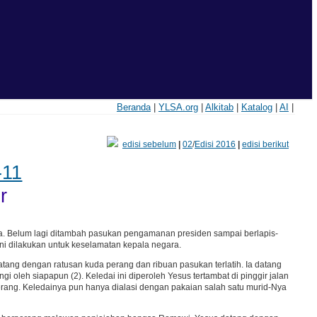
Beranda
|
YLSA.org
|
Alkitab
|
Katalog
|
AI
|
edisi sebelum
|
02
/
Edisi 2016
|
edisi berikut
-11
r
a. Belum lagi ditambah pasukan pengamanan presiden sampai berlapis-
ini dilakukan untuk keselamatan kepala negara.
tang dengan ratusan kuda perang dan ribuan pasukan terlatih. Ia datang
leh siapapun (2). Keledai ini diperoleh Yesus tertambat di pinggir jalan
rang. Keledainya pun hanya dialasi dengan pakaian salah satu murid-Nya