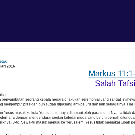
etak
uari 2016
Markus 11:1
Salah Tafsi
afsir
a penyambutan seorang kepala negara dilakukan seremonial yang sangat istimew
ang menjemput presiden pun sudah dipasang anti-peluru dan lain sebagainya. Hal 
 Yesus masuk ke kota Yerusalem hanya ditemani oleh para murid-Nya. Ia tidak da
derhana dengan mengendarai seekor keledai muda yang belum pernah ditunggangi o
liknya (3-6). Sewaktu masuk menuju ke Yerusalem, Yesus tidak memakai jubah pe