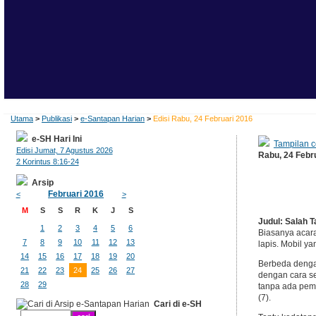
Utama
>
Publikasi
>
e-Santapan Harian
>
Edisi Rabu, 24 Februari 2016
e-SH Hari Ini
Tampilan c
Edisi Jumat, 7 Agustus 2026
Rabu, 24 Febr
2 Korintus 8:16-24
Arsip
Februari 2016
<
>
M
S
S
R
K
J
S
Judul: Salah T
1
2
3
4
5
6
Biasanya acar
7
8
9
10
11
12
13
lapis. Mobil y
14
15
16
17
18
19
20
Berbeda dengan
21
22
23
24
25
26
27
dengan cara se
28
29
tanpa ada pemi
(7).
Cari di e-SH