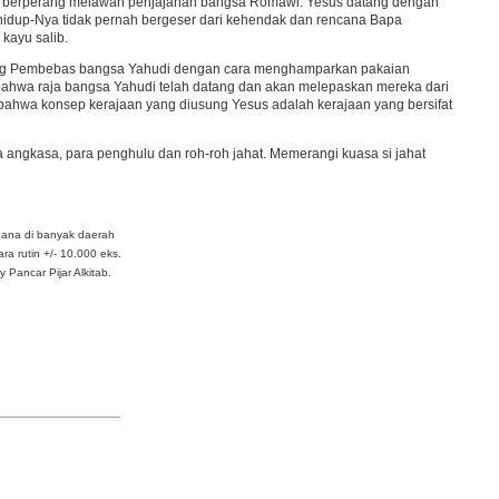
i berperang melawan penjajahan bangsa Romawi. Yesus datang dengan
s hidup-Nya tidak pernah bergeser dari kehendak dan rencana Bapa
kayu salib.
 Sang Pembebas bangsa Yahudi dengan cara menghamparkan pakaian
bahwa raja bangsa Yahudi telah datang dan akan melepaskan mereka dari
ahwa konsep kerajaan yang diusung Yesus adalah kerajaan yang bersifat
a angkasa, para penghulu dan roh-roh jahat. Memerangi kuasa si jahat
dana di banyak daerah
ra rutin +/- 10.000 eks.
Pancar Pijar Alkitab.