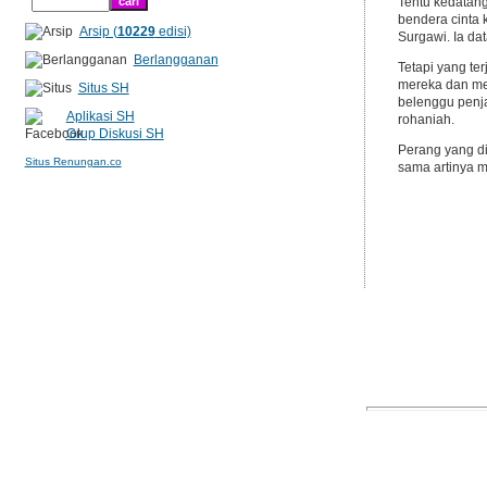
Tentu kedatan
bendera cinta 
Arsip (
10229
edisi)
Surgawi. Ia da
Berlangganan
Tetapi yang t
mereka dan me
Situs SH
belenggu penj
Aplikasi SH
rohaniah.
Grup Diskusi SH
Perang yang di
Situs Renungan.co
sama artinya m