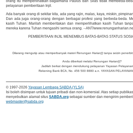
orang itu memperlihatkan bagaimana Paulus dan Silas tidak membeda-beda
pelayanan pemberitaan Injil.
Ada banyak orang di sekitar kita, ada yang rajin, malas, kaya, miskin, pimpina
Dan ada juga orang-orang dengan berbagai profesi yang berbeda-beda.
kasih Tuhan. Marilah memberitakan dan memperlihatkan kasih Tuhan tan
mereka karena Tuhan mengasihi semua orang. --ANT/www.renunganharian.ne
PEMBERITAAN INJIL MENEMBUS BATAS-BATAS STATUS SOSI
Dilarang mengutip atau memperbanyak materi Renungan Harian
®
tanpa seizin penerbit
Anda diberkati melalui Renungan Harian
®
?
Jadilah berkat dengan mendukung pelayanan Yayasan Pelayanan 
Rekening Bank BCA, No. 456 500 8880 a.n. YAYASAN PELAYANA
© 1997-
2026
Yayasan Lembaga SABDA (YLSA)
Isi boleh disimpan untuk tujuan pribadi dan non-komersial. Atas setiap publika
menyebutkan alamat situs
SABDA.org
sebagai sumber dan mengirim pemberi
webmaster@sabda.org