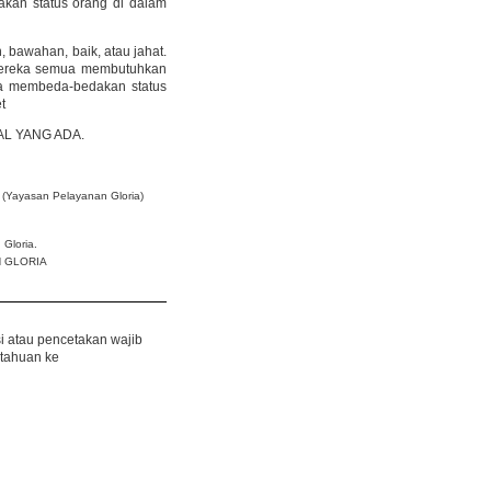
kan status orang di dalam
n, bawahan, baik, atau jahat.
 Mereka semua membutuhkan
pa membeda-bedakan status
t
AL YANG ADA.
 (Yayasan Pelayanan Gloria)
Gloria.
N GLORIA
si atau pencetakan wajib
tahuan ke