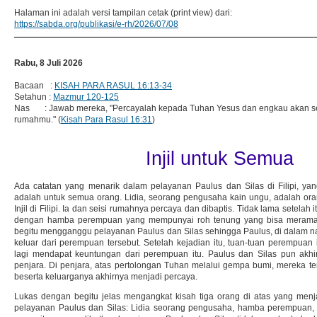
Halaman ini adalah versi tampilan cetak (print view) dari:
https://sabda.org/publikasi/e-rh/2026/07/08
Rabu, 8 Juli 2026
Bacaan :
KISAH PARA RASUL 16:13-34
Setahun :
Mazmur 120-125
Nas : Jawab mereka, "Percayalah kepada Tuhan Yesus dan engkau akan sel
rumahmu." (
Kisah Para Rasul 16:31
)
Injil untuk Semua
Ada catatan yang menarik dalam pelayanan Paulus dan Silas di Filipi, ya
adalah untuk semua orang. Lidia, seorang pengusaha kain ungu, adalah o
Injil di Filipi. Ia dan seisi rumahnya percaya dan dibaptis. Tidak lama setelah
dengan hamba perempuan yang mempunyai roh tenung yang bisa meramal 
begitu mengganggu pelayanan Paulus dan Silas sehingga Paulus, di dalam na
keluar dari perempuan tersebut. Setelah kejadian itu, tuan-tuan perempuan 
lagi mendapat keuntungan dari perempuan itu. Paulus dan Silas pun akh
penjara. Di penjara, atas pertolongan Tuhan melalui gempa bumi, mereka te
beserta keluarganya akhirnya menjadi percaya.
Lukas dengan begitu jelas mengangkat kisah tiga orang di atas yang menjad
pelayanan Paulus dan Silas: Lidia seorang pengusaha, hamba perempuan, 