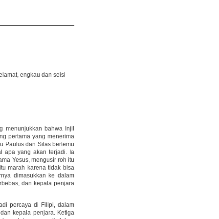
amat, engkau dan seisi
ng menunjukkan bahwa Injil
rang pertama yang menerima
 itu Paulus dan Silas bertemu
apa yang akan terjadi. Ia
ma Yesus, mengusir roh itu
itu marah karena tidak bisa
irnya dimasukkan ke dalam
rbebas, dan kepala penjara
i percaya di Filipi, dalam
dan kepala penjara. Ketiga