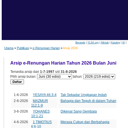
Beranda
|
YLSA.org
|
Alkitab
|
Katalog
|
AI
|
Utama
>
Publikasi
>
e-Renungan Harian
>
Arsip 2026
Arsip e-Renungan Harian Tahun 2026 Bulan Juni
Tersedia arsip dari
1-7-1997
s/d
31-8-2026
Pilih arsip bulan:
tahun:
Tanggal
Edisi
Judul
1-6-2026
YESAYA 46:3-4
Tak Sekadar Ungkapan Indah
2-6-2026
MAZMUR
Bahagia dan Teguh di dalam Tuhan
112:1-9
3-6-2026
YOHANES
Dikenal Sang Gembala
10:1-21
4-6-2026
1 TIMOTIUS
Merasa Cukup dan Berbahagia
6:6-10