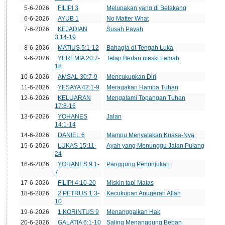
5-6-2026
FILIPI 3
Melupakan yang di Belakang
6-6-2026
AYUB 1
No Matter What
7-6-2026
KEJADIAN
Susah Payah
3:14-19
8-6-2026
MATIUS 5:1-12
Bahagia di Tengah Luka
9-6-2026
YEREMIA 20:7-
Tetap Berlari meski Lemah
18
10-6-2026
AMSAL 30:7-9
Mencukupkan Diri
11-6-2026
YESAYA 42:1-9
Meragakan Hamba Tuhan
12-6-2026
KELUARAN
Mengalami Topangan Tuhan
17:8-16
13-6-2026
YOHANES
Jalan
14:1-14
14-6-2026
DANIEL 6
Mampu Menyatakan Kuasa-Nya
15-6-2026
LUKAS 15:11-
Ayah yang Menunggu Jalan Pulang
24
16-6-2026
YOHANES 9:1-
Panggung Pertunjukan
7
17-6-2026
FILIPI 4:10-20
Miskin tapi Malas
18-6-2026
2 PETRUS 1:3-
Kecukupan Anugerah Allah
10
19-6-2026
1 KORINTUS 9
Menanggalkan Hak
20-6-2026
GALATIA 6:1-10
Saling Menanggung Beban