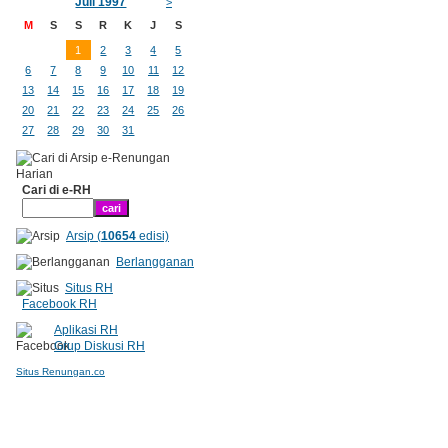
Juli 1997
>
M
S
S
R
K
J
S
1
2
3
4
5
6
7
8
9
10
11
12
13
14
15
16
17
18
19
20
21
22
23
24
25
26
27
28
29
30
31
Cari di e-RH
Arsip (
10654
edisi)
Berlangganan
Situs RH
Facebook RH
Aplikasi RH
Grup Diskusi RH
Situs Renungan.co