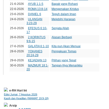
21-6-2026
AYUB 1:1-5
Bapak yang Rohani
22-6-2026
ROMA 13:8-14
Mengenakan Kristus
23-6-2026
DANIEL 6
Teguh dalam Iman
24-6-2026
ULANGAN
Melebihi Harapan
3:23-29
25-6-2026
EFESUS 6:10-
Senjata Allah
17
26-6-2026
2 KORINTUS
Alasan Berbagi
9:6-15
27-6-2026
GALATIA 6:1-10
Kita pun Akan Menuai
28-6-2026
YOHANES
Pengakuan Tomas
20:24-29
29-6-2026
KEJADIAN 13
Pilihan yang Tepat
30-6-2026
MAZMUR 18:1-
Tangan-Nya Menarikku
20
e-RH Hari Ini
Edisi Jumat, 7 Agustus 2026
Kasih dan Keadilan (IMAMAT 19:9-18)
Arsip