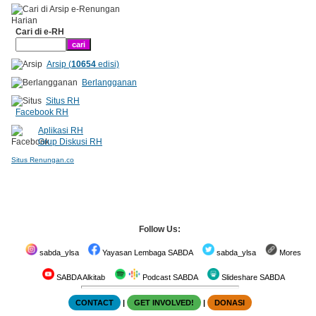
Cari di e-RH
Arsip (
10654
edisi)
Berlangganan
Situs RH
Facebook RH
Aplikasi RH
Grup Diskusi RH
Situs Renungan.co
Follow Us:
sabda_ylsa
Yayasan Lembaga SABDA
sabda_ylsa
Mores
SABDA Alkitab
Podcast SABDA
Slideshare SABDA
CONTACT
|
GET INVOLVED!
|
DONASI