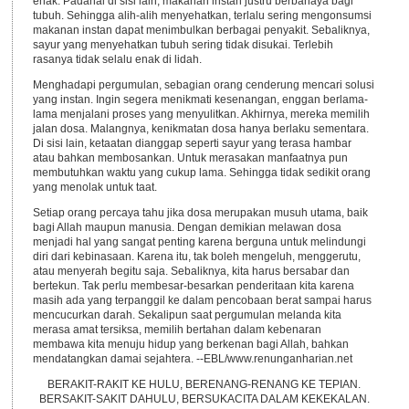
enak. Padahal di sisi lain, makanan instan justru berbahaya bagi
tubuh. Sehingga alih-alih menyehatkan, terlalu sering mengonsumsi
makanan instan dapat menimbulkan berbagai penyakit. Sebaliknya,
sayur yang menyehatkan tubuh sering tidak disukai. Terlebih
rasanya tidak selalu enak di lidah.
Menghadapi pergumulan, sebagian orang cenderung mencari solusi
yang instan. Ingin segera menikmati kesenangan, enggan berlama-
lama menjalani proses yang menyulitkan. Akhirnya, mereka memilih
jalan dosa. Malangnya, kenikmatan dosa hanya berlaku sementara.
Di sisi lain, ketaatan dianggap seperti sayur yang terasa hambar
atau bahkan membosankan. Untuk merasakan manfaatnya pun
membutuhkan waktu yang cukup lama. Sehingga tidak sedikit orang
yang menolak untuk taat.
Setiap orang percaya tahu jika dosa merupakan musuh utama, baik
bagi Allah maupun manusia. Dengan demikian melawan dosa
menjadi hal yang sangat penting karena berguna untuk melindungi
diri dari kebinasaan. Karena itu, tak boleh mengeluh, menggerutu,
atau menyerah begitu saja. Sebaliknya, kita harus bersabar dan
bertekun. Tak perlu membesar-besarkan penderitaan kita karena
masih ada yang terpanggil ke dalam pencobaan berat sampai harus
mencucurkan darah. Sekalipun saat pergumulan melanda kita
merasa amat tersiksa, memilih bertahan dalam kebenaran
membawa kita menuju hidup yang berkenan bagi Allah, bahkan
mendatangkan damai sejahtera. --EBL/www.renunganharian.net
BERAKIT-RAKIT KE HULU, BERENANG-RENANG KE TEPIAN.
BERSAKIT-SAKIT DAHULU, BERSUKACITA DALAM KEKEKALAN.