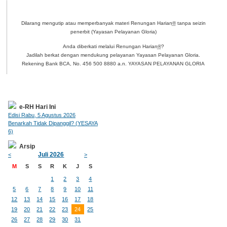
Dilarang mengutip atau memperbanyak materi Renungan Harian
®
tanpa seizin
penerbit (Yayasan Pelayanan Gloria)
Anda diberkati melalui Renungan Harian
®
?
Jadilah berkat dengan mendukung pelayanan Yayasan Pelayanan Gloria.
Rekening Bank BCA, No. 456 500 8880 a.n. YAYASAN PELAYANAN GLORIA
e-RH Hari Ini
Edisi Rabu, 5 Agustus 2026
Benarkah Tidak Dipanggil? (YESAYA
6)
Arsip
Juli 2026
<
>
M
S
S
R
K
J
S
1
2
3
4
5
6
7
8
9
10
11
12
13
14
15
16
17
18
19
20
21
22
23
24
25
26
27
28
29
30
31