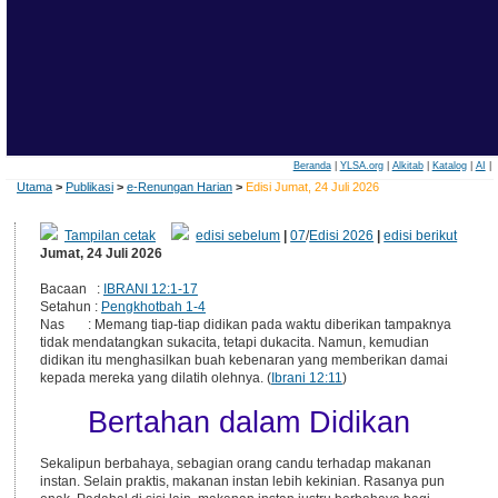
Beranda
|
YLSA.org
|
Alkitab
|
Katalog
|
AI
|
Utama
>
Publikasi
>
e-Renungan Harian
>
Edisi Jumat, 24 Juli 2026
Tampilan cetak
edisi sebelum
|
07
/
Edisi 2026
|
edisi berikut
Jumat, 24 Juli 2026
Bacaan :
IBRANI 12:1-17
Setahun :
Pengkhotbah 1-4
Nas : Memang tiap-tiap didikan pada waktu diberikan tampaknya
tidak mendatangkan sukacita, tetapi dukacita. Namun, kemudian
didikan itu menghasilkan buah kebenaran yang memberikan damai
kepada mereka yang dilatih olehnya. (
Ibrani 12:11
)
Bertahan dalam Didikan
Sekalipun berbahaya, sebagian orang candu terhadap makanan
instan. Selain praktis, makanan instan lebih kekinian. Rasanya pun