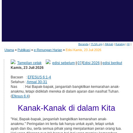
Beranda
|
YLSA.org
|
Alkitab
|
Katalog
|
AI
|
Utama
>
Publikasi
>
e-Renungan Harian
>
Edisi Kamis, 23 Juli 2026
Tampilan cetak
edisi sebelum
|
07
/
Edisi 2026
|
edisi berikut
Kamis, 23 Juli 2026
Bacaan :
EFESUS 6:1-4
Setahun :
Amsal 30-31
Nas : Hai Bapak-bapak, janganlah bangkitkan kemarahan anak-
anakmu, tetapi didiklah mereka di dalam ajaran dan nasihat Tuhan.
(
Efesus 6:4
)
Kanak-Kanak di dalam Kita
"Hai, Bapak-bapak, janganlah bangkitkan kemarahan anak-
anakmu." Peringatan ini tentu tak hanya untuk ayah, tetapi untuk
ayah dan ibu, serta semua pihak yang menjalankan peran orang tua.