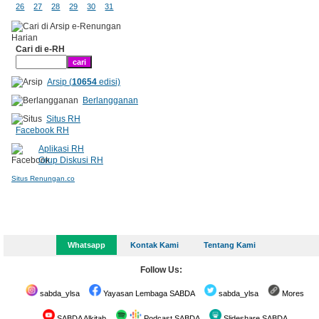
26
27
28
29
30
31
Cari di e-RH
Arsip (
10654
edisi)
Berlangganan
Situs RH
Facebook RH
Aplikasi RH
Grup Diskusi RH
Situs Renungan.co
Whatsapp
Kontak Kami
Tentang Kami
Follow Us:
sabda_ylsa
Yayasan Lembaga SABDA
sabda_ylsa
Mores
SABDA Alkitab
Podcast SABDA
Slideshare SABDA