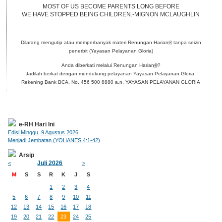
MOST OF US BECOME PARENTS LONG BEFORE
WE HAVE STOPPED BEING CHILDREN.-MIGNON MCLAUGHLIN
Dilarang mengutip atau memperbanyak materi Renungan Harian
®
tanpa seizin
penerbit (Yayasan Pelayanan Gloria)
Anda diberkati melalui Renungan Harian
®
?
Jadilah berkat dengan mendukung pelayanan Yayasan Pelayanan Gloria.
Rekening Bank BCA, No. 456 500 8880 a.n. YAYASAN PELAYANAN GLORIA
e-RH Hari Ini
Edisi Minggu, 9 Agustus 2026
Menjadi Jembatan (YOHANES 4:1-42)
Arsip
Juli 2026
<
>
M
S
S
R
K
J
S
1
2
3
4
5
6
7
8
9
10
11
12
13
14
15
16
17
18
19
20
21
22
23
24
25