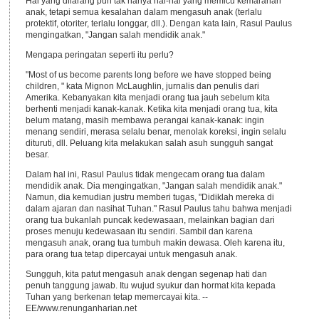
Hal yang dilarang pun tak hanya hal-hal yang memicu kemarahan
anak, tetapi semua kesalahan dalam mengasuh anak (terlalu
protektif, otoriter, terlalu longgar, dll.). Dengan kata lain, Rasul Paulus
mengingatkan, "Jangan salah mendidik anak."
Mengapa peringatan seperti itu perlu?
"Most of us become parents long before we have stopped being
children, " kata Mignon McLaughlin, jurnalis dan penulis dari
Amerika. Kebanyakan kita menjadi orang tua jauh sebelum kita
berhenti menjadi kanak-kanak. Ketika kita menjadi orang tua, kita
belum matang, masih membawa perangai kanak-kanak: ingin
menang sendiri, merasa selalu benar, menolak koreksi, ingin selalu
dituruti, dll. Peluang kita melakukan salah asuh sungguh sangat
besar.
Dalam hal ini, Rasul Paulus tidak mengecam orang tua dalam
mendidik anak. Dia mengingatkan, "Jangan salah mendidik anak."
Namun, dia kemudian justru memberi tugas, "Didiklah mereka di
dalam ajaran dan nasihat Tuhan." Rasul Paulus tahu bahwa menjadi
orang tua bukanlah puncak kedewasaan, melainkan bagian dari
proses menuju kedewasaan itu sendiri. Sambil dan karena
mengasuh anak, orang tua tumbuh makin dewasa. Oleh karena itu,
para orang tua tetap dipercayai untuk mengasuh anak.
Sungguh, kita patut mengasuh anak dengan segenap hati dan
penuh tanggung jawab. Itu wujud syukur dan hormat kita kepada
Tuhan yang berkenan tetap memercayai kita. --
EE/www.renunganharian.net