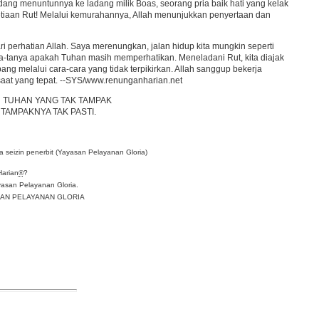
dang menuntunnya ke ladang milik Boas, seorang pria baik hati yang kelak
tiaan Rut! Melalui kemurahannya, Allah menunjukkan penyertaan dan
 perhatian Allah. Saya merenungkan, jalan hidup kita mungkin seperti
a-tanya apakah Tuhan masih memperhatikan. Meneladani Rut, kita diajak
ng melalui cara-cara yang tidak terpikirkan. Allah sanggup bekerja
 saat yang tepat. --SYS/www.renunganharian.net
N TUHAN YANG TAK TAMPAK
AMPAKNYA TAK PASTI.
 seizin penerbit (Yayasan Pelayanan Gloria)
Harian
®
?
asan Pelayanan Gloria.
YASAN PELAYANAN GLORIA