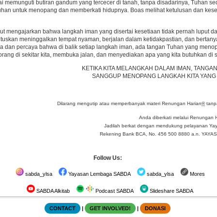
ai memunguti butiran gandum yang tercecer di tanah, tanpa disadarinya, Tuhan se
Tuhan untuk menopang dan memberkati hidupnya. Boas melihat ketulusan dan kese
 mengajarkan bahwa langkah iman yang disertai kesetiaan tidak pernah luput dari
tuskan meninggalkan tempat nyaman, berjalan dalam ketidakpastian, dan bertany
tia dan percaya bahwa di balik setiap langkah iman, ada tangan Tuhan yang menopa
orang di sekitar kita, membuka jalan, dan menyediakan apa yang kita butuhkan di
KETIKA KITA MELANGKAH DALAM IMAN, TANGA
SANGGUP MENOPANG LANGKAH KITA YANG T
Dilarang mengutip atau memperbanyak materi Renungan Harian
®
tanpa
Anda diberkati melalui Renungan 
Jadilah berkat dengan mendukung pelayanan Yay
Rekening Bank BCA, No. 456 500 8880 a.n. YA
Follow Us:
sabda_ylsa
Yayasan Lembaga SABDA
sabda_ylsa
Mores
SABDA Alkitab
Podcast SABDA
Slideshare SABDA
CONTACT
|
GET INVOLVED!
|
DONASI