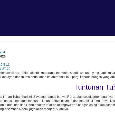
etak
2026
 2:5-13
l 27-29
njawab dia, "Telah diceritakan orang kepadaku segala sesuatu yang kaulakuk
lkan ayah dan ibumu serta tanah kelahiranmu, lalu pergi kepada bangsa yang dulu
Tuntunan Tu
a firman Tuhan hari ini, Saya mendapati bahwa Rut adalah sosok perempuan yang
ni untuk meninggalkan tanah kelahirannya di Moab dan mengikuti mertuanya, Naomi
nan hidup, dan tidak tahu apakah latar belakangnya dari bangsa asing akan diterima
ang disembah Naomi juga akan menjadi Allahnya.