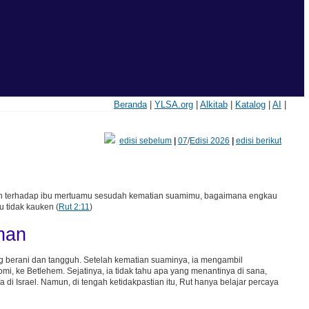
Beranda
|
YLSA.org
|
Alkitab
|
Katalog
|
AI
|
edisi sebelum
|
07
/
Edisi 2026
|
edisi berikut
an terhadap ibu mertuamu sesudah kematian suamimu, bagaimana engkau
 tidak kauken (
Rut 2:11
)
han
 berani dan tangguh. Setelah kematian suaminya, ia mengambil
, ke Betlehem. Sejatinya, ia tidak tahu apa yang menantinya di sana,
 di Israel. Namun, di tengah ketidakpastian itu, Rut hanya belajar percaya