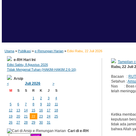
Utama
>
Publikasi
>
e-Renungan Harian
>
Edisi Rabu, 22 Juli 2026
e-RH Hari Ini
Tampilan c
Edisi Sabtu, 8 Agustus 2026
Rabu, 22 Juli 
Tidak Mengenal Tuhan (HAKIM-HAKIM 2:6-16)
Bacaan :
RUT
Arsip
Setahun :
Amsa
Juli 2026
<
>
Nas : Boas me
M
S
S
R
K
J
S
telah meningga
1
2
3
4
5
6
7
8
9
10
11
12
13
14
15
16
17
18
Ketika membac
19
20
21
22
23
24
25
keputusan bera
26
27
28
29
30
31
tidak ada jami
bahwa Allah y
Cari di e-RH