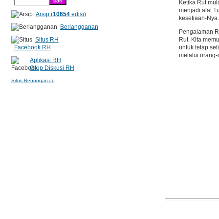
Ketika Rut mul
menjadi alat 
Arsip (
10654
edisi)
kesetiaan-Nya.
Berlangganan
Pengalaman Rut
Situs RH
Rut. Kita memu
Facebook RH
untuk tetap se
melalui orang-
Aplikasi RH
Grup Diskusi RH
Situs Renungan.co