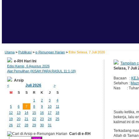
Utama
>
Publikasi
>
e-Renungan Harian
>
Edisi Selasa, 7 Juli 2026
e-RH Hari Ini
Tampilan c
Edisi Kamis, 6 Agustus 2026
Selasa, 7 Juli
Alat Pemulihan (KISAH PARA RASUL 11:1-18)
Bacaan :
KEJ
Arsip
Setahun :
Mazm
Juli 2026
<
>
Nas : Tuhan A
M
S
S
R
K
J
S
1
2
3
4
5
6
7
8
9
10
11
Suatu ketika, 
12
13
14
15
16
17
18
bekerja, lalu
19
20
21
22
23
24
25
kalimat ini di 
26
27
28
29
30
31
Terkadang mas
Cari di e-RH
Allah di Taman