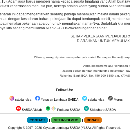
y. 15). Adam juga harus memberi nama kepada segala binatang yang Allah buat (ay. 
ituasi keberdosaan manusia pun, bekerja adalah kodrat yang sudah Allah tentuka
enaran ini dapat mengantarkan seorang pekerja menemukan makna dalam pekerj
nitas dengan kesadaran bahwa pekerjaan itu dapat berdampak positif, memberika
apat memakai pekerjaan apa pun untuk memuliakan nama-Nya. Sudahkah kita mene
inya kita sedang memuliakan Allah? --GHJ/www.renunganharian.net
SETIAP PEKERJAAN MENJADI BER
DIARAHKAN UNTUK MEMULIAK
Dilarang mengutip atau memperbanyak materi Renungan Harian
®
tanpa
Anda diberkati melalui Renungan 
Jadilah berkat dengan mendukung pelayanan Yay
Rekening Bank BCA, No. 456 500 8880 a.n. YA
Follow Us:
sabda_ylsa
Yayasan Lembaga SABDA
sabda_ylsa
Mores
SABDA Alkitab
Podcast SABDA
Slideshare SABDA
CONTACT
|
GET INVOLVED!
|
DONASI
Copyright
© 1997-
2026
Yayasan Lembaga SABDA (YLSA).
All Rights Reserved.