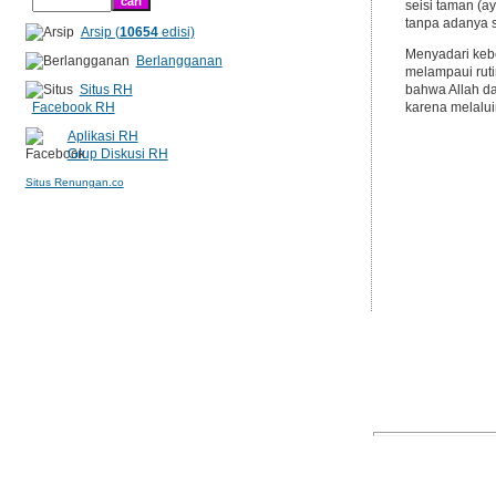
seisi taman (a
tanpa adanya s
Arsip (
10654
edisi)
Menyadari keb
Berlangganan
melampaui ruti
Situs RH
bahwa Allah d
Facebook RH
karena melalu
Aplikasi RH
Grup Diskusi RH
Situs Renungan.co