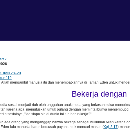
etak
 2026
ADIAN 2:4-20
ur 119
llah mengambil manusia itu dan menempatkannya di Taman Eden untuk mengerja
Bekerja dengan
media sosial menjadi riuh oleh unggahan anak muda yang terkesan sukar menerim
 entah karena apa, memutuskan untuk pulang dengan meminta ibunya menjemput di
media sosialnya, "Ide siapa sih di dunia ini tuh harus kerja?"
ih ada orang yang menganggap bahwa bekerja sebagai hukuman Allah karena do
 Eden-lalu manusia harus bersusah payah untuk mencari makan (
Kej. 3:17
)-manus