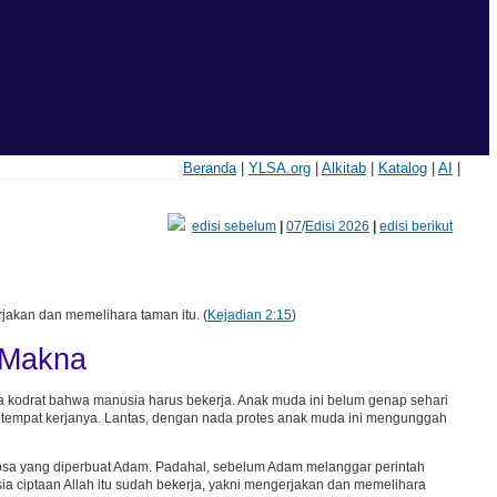
Beranda
|
YLSA.org
|
Alkitab
|
Katalog
|
AI
|
edisi sebelum
|
07
/
Edisi 2026
|
edisi berikut
kan dan memelihara taman itu. (
Kejadian 2:15
)
 Makna
a kodrat bahwa manusia harus bekerja. Anak muda ini belum genap sehari
 tempat kerjanya. Lantas, dengan nada protes anak muda ini mengunggah
sa yang diperbuat Adam. Padahal, sebelum Adam melanggar perintah
ia ciptaan Allah itu sudah bekerja, yakni mengerjakan dan memelihara