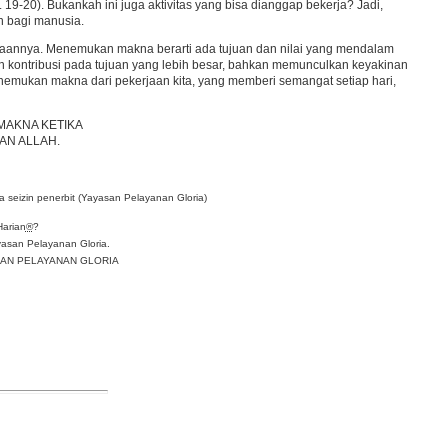
19-20). Bukankah ini juga aktivitas yang bisa dianggap bekerja? Jadi,
n bagi manusia.
aannya. Menemukan makna berarti ada tujuan dan nilai yang mendalam
n kontribusi pada tujuan yang lebih besar, bahkan memunculkan keyakinan
mukan makna dari pekerjaan kita, yang memberi semangat setiap hari,
MAKNA KETIKA
AN ALLAH.
 seizin penerbit (Yayasan Pelayanan Gloria)
Harian
®
?
asan Pelayanan Gloria.
YASAN PELAYANAN GLORIA