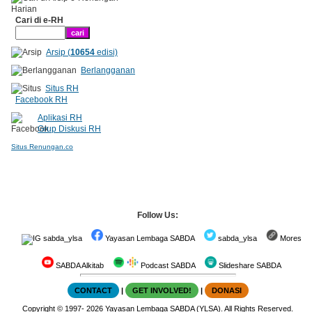
Cari di e-RH
Arsip (
10654
edisi)
Berlangganan
Situs RH
Facebook RH
Aplikasi RH
Grup Diskusi RH
Situs Renungan.co
Follow Us:
sabda_ylsa
Yayasan Lembaga SABDA
sabda_ylsa
Mores
SABDA Alkitab
Podcast SABDA
Slideshare SABDA
CONTACT
|
GET INVOLVED!
|
DONASI
Copyright
© 1997-
2026
Yayasan Lembaga SABDA (YLSA).
All Rights Reserved.