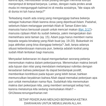
karena apa, memutuskan untuk pulang dengan meminta ibunya
menjemput di tempat kerjanya. Lantas, dengan nada protes anak
muda ini mengunggah kalimat ini di media sosialnya, "Ide siapa sih
di dunia ini tuh harus kerja?"
Terkadang masih ada orang yang menganggap bahwa bekerja
sebagai hukuman Allah karena dosa yang diperbuat Adam. Padahal,
sebelum Adam melanggar perintah Allah di Taman Eden-lalu
manusia harus bersusah payah untuk mencari makan (
Kej. 3:17
)-
manusia ciptaan Allah itu sudah bekerja, yakni mengerjakan dan
memelihara seisi taman (ay. 15). Adam juga harus memberi nama
kepada segala binatang yang Allah buat (ay. 19-20). Bukankah ini
juga aktivitas yang bisa dianggap bekerja? Jadi, tanpa adanya
situasi keberdosaan manusia pun, bekerja adalah kodrat yang
sudah Allah tentukan bagi manusia.
Menyadari kebenaran ini dapat mengantarkan seorang pekerja
menemukan makna dalam pekerjaannya. Menemukan makna berarti
ada tujuan dan nilai yang mendalam melampaui rutinitas dengan
kesadaran bahwa pekerjaan itu dapat berdampak positif,
memberikan kontribusi pada tujuan yang lebih besar, bahkan
memunculkan keyakinan bahwa Allah dapat memakai pekerjaan apa
pun untuk memuliakan nama-Nya. Sudahkah kita menemukan
makna dari pekerjaan kita, yang memberi semangat setiap hari,
karena melaluinya kita sedang memuliakan Allah? --
GHJ/www.renunganharian.net
SETIAP PEKERJAAN MENJADI BERMAKNA KETIKA
DIARAHKAN UNTUK MEMULIAKAN ALLAH.