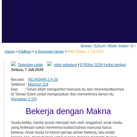
Beranda
|
YLSA.org
|
Alkitab
|
Katalog
|
AI
|
Utama
>
Publikasi
>
e-Renungan Harian
>
Edisi Selasa, 7 Juli 2026
Tampilan cetak
edisi sebelum
|
07
/
Edisi 2026
|
edisi berikut
Selasa, 7 Juli 2026
Bacaan :
KEJADIAN 2:4-20
Setahun :
Mazmur 119
Nas : Tuhan Allah mengambil manusia itu dan menempatkannya
di Taman Eden untuk mengerjakan dan memelihara taman itu.
(
Kejadian 2:15
)
Bekerja dengan Makna
Suatu ketika, media sosial menjadi riuh oleh unggahan anak muda
yang terkesan sukar menerima kodrat bahwa manusia harus
bekerja. Anak muda ini belum genap sehari bekerja, lalu entah