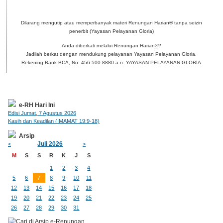
Dilarang mengutip atau memperbanyak materi Renungan Harian
®
tanpa seizin
penerbit (Yayasan Pelayanan Gloria)
Anda diberkati melalui Renungan Harian
®
?
Jadilah berkat dengan mendukung pelayanan Yayasan Pelayanan Gloria.
Rekening Bank BCA, No. 456 500 8880 a.n. YAYASAN PELAYANAN GLORIA
e-RH Hari Ini
Edisi Jumat, 7 Agustus 2026
Kasih dan Keadilan (IMAMAT 19:9-18)
Arsip
Juli 2026
<
>
M
S
S
R
K
J
S
1
2
3
4
5
6
7
8
9
10
11
12
13
14
15
16
17
18
19
20
21
22
23
24
25
26
27
28
29
30
31