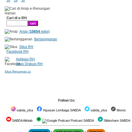
28
29
30
Cari di e-RH
Arsip (
10654
edisi)
Berlangganan
Situs RH
Facebook RH
Aplikasi RH
Grup Diskusi RH
Situs Renungan.co
Follow Us:
sabda_ylsa
Yayasan Lembaga SABDA
sabda_ylsa
Mores
SABDA Alkitab
Podcast SABDA
Slideshare SABDA