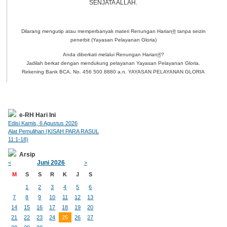
SENJATA ALLAH.
Dilarang mengutip atau memperbanyak materi Renungan Harian
®
tanpa seizin
penerbit (Yayasan Pelayanan Gloria)
Anda diberkati melalui Renungan Harian
®
?
Jadilah berkat dengan mendukung pelayanan Yayasan Pelayanan Gloria.
Rekening Bank BCA, No. 456 500 8880 a.n. YAYASAN PELAYANAN GLORIA
e-RH Hari Ini
Edisi Kamis, 6 Agustus 2026
Alat Pemulihan (KISAH PARA RASUL
11:1-18)
Arsip
Juni 2026
<
>
M
S
S
R
K
J
S
1
2
3
4
5
6
7
8
9
10
11
12
13
14
15
16
17
18
19
20
21
22
23
24
25
26
27