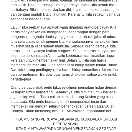
untuk terus memperkuat iman. Apalagi menumbuhkan pengharapan
dan kasih. Padahal sebagai orang percaya, hidup kita penuh risiko
berbahaya. Bila tidak menyiapkan diri, kita rentan terkena serangan
dan dengan mudah kita dijatuhkan. Karena itu, kita sebetulnya harus
senantiasa berjaga-jaga.
Lalu, risiko berbahaya apakah yang dihadapi orang percaya? Kita
harus menyiapkan diri menghadapi peperangan dengan para
penguasa, penghulu dunia yang gelap, dan roh-roh jahat di udara.
Iblis selalu siap untuk menipu kita. Pengalamannya melakukan tipu
muslihat setua keberadaan manusia. Sebagai orang percaya, kita
harus hidup layaknya tentara surgawi. Kita pun harus menyiapkan
segenap persenjataan Allah, yaitu kebenaran dan keadilan, juga
kerelaan untuk memberitakan Injil. Selain itu, kita pun harus
memperkuat iman kita. Juga senantiasa hidup dalam firman Tuhan.
Dan tak kurang pentingnya, kita harus hidup senantiasa dalam doa
dan permohonan. Berdoa juga harus dilakukan setiap waktu untuk
berjaga-jaga.
Orang percaya tidak perlu takut sekalipun menjalani hidup dengan
kesiapan untuk berperang. Sebaliknya, kita diminta untuk berjaga-
jaga setiap waktu. Tidak cukup menjadi orang Kristen yang biasa-
biasa saja. Kita perlu berjuang untuk memperkuat iman dan
membekali diri dengan seluruh perlengkapan persenjataan Allah.
Kiranya Tuhan menolong kita. --HEM/www.renunganharian.net
HIDUP ORANG PERCAYA LAKSANA BERADA DALAM SITUASI
PEPERANGAN.
KITA DIMINTA WASPADA DENGAN MENGENAKAN SEGENAP