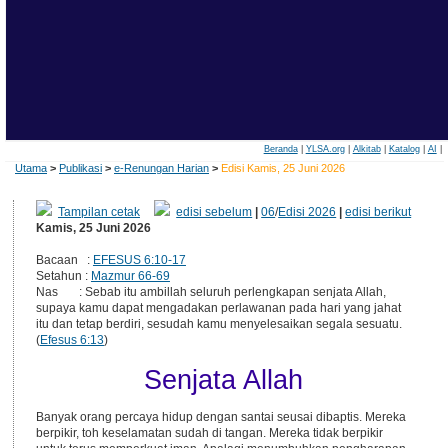
Beranda
|
YLSA.org
|
Alkitab
|
Katalog
|
AI
|
Utama
>
Publikasi
>
e-Renungan Harian
>
Edisi Kamis, 25 Juni 2026
Tampilan cetak
edisi sebelum
|
06
/
Edisi 2026
|
edisi berikut
Kamis, 25 Juni 2026
Bacaan :
EFESUS 6:10-17
Setahun :
Mazmur 66-69
Nas : Sebab itu ambillah seluruh perlengkapan senjata Allah,
supaya kamu dapat mengadakan perlawanan pada hari yang jahat
itu dan tetap berdiri, sesudah kamu menyelesaikan segala sesuatu.
(
Efesus 6:13
)
Senjata Allah
Banyak orang percaya hidup dengan santai seusai dibaptis. Mereka
berpikir, toh keselamatan sudah di tangan. Mereka tidak berpikir