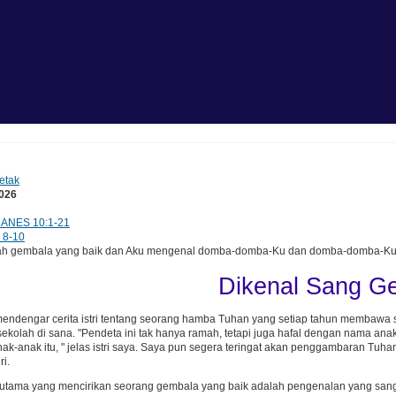
etak
2026
ANES 10:1-21
 8-10
 gembala yang baik dan Aku mengenal domba-domba-Ku dan domba-domba-Ku me
Dikenal Sang G
endengar cerita istri tentang seorang hamba Tuhan yang setiap tahun membawa s
ekolah di sana. "Pendeta ini tak hanya ramah, tetapi juga hafal dengan nama a
ak-anak itu, " jelas istri saya. Saya pun segera teringat akan penggambaran T
i.
l utama yang mencirikan seorang gembala yang baik adalah pengenalan yang san