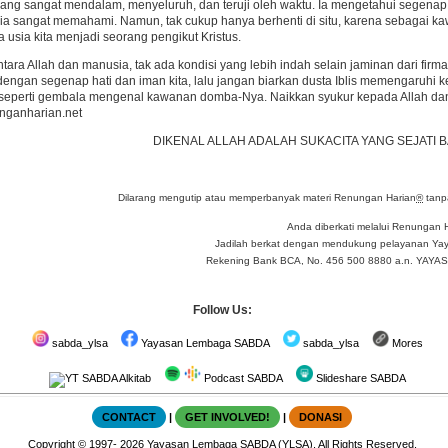
ng sangat mendalam, menyeluruh, dan teruji oleh waktu. Ia mengetahui segenap k
Dia sangat memahami. Namun, tak cukup hanya berhenti di situ, karena sebagai 
a usia kita menjadi seorang pengikut Kristus.
ntara Allah dan manusia, tak ada kondisi yang lebih indah selain jaminan dari fi
dengan segenap hati dan iman kita, lalu jangan biarkan dusta Iblis memengaruhi k
 seperti gembala mengenal kawanan domba-Nya. Naikkan syukur kepada Allah dan 
ganharian.net
DIKENAL ALLAH ADALAH SUKACITA YANG SEJATI 
Dilarang mengutip atau memperbanyak materi Renungan Harian
®
tanpa
Anda diberkati melalui Renungan 
Jadilah berkat dengan mendukung pelayanan Yay
Rekening Bank BCA, No. 456 500 8880 a.n. YA
Follow Us:
sabda_ylsa
Yayasan Lembaga SABDA
sabda_ylsa
Mores
SABDA Alkitab
Podcast SABDA
Slideshare SABDA
CONTACT
|
GET INVOLVED!
|
DONASI
Copyright
© 1997-
2026
Yayasan Lembaga SABDA (YLSA).
All Rights Reserved.