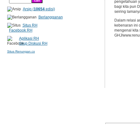
pengetahuan ya
bagi kita pun 
Arsip (
10654
edisi)
seiring lamany
Berlangganan
Dalam relasi a
Situs RH
kebenaran ini 
Facebook RH
mengenal kita
GHJ/www.renun
Aplikasi RH
Grup Diskusi RH
Situs Renungan.co