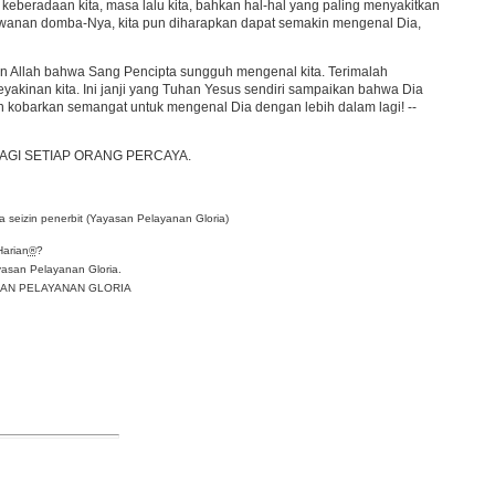
eberadaan kita, masa lalu kita, bahkan hal-hal yang paling menyakitkan
kawanan domba-Nya, kita pun diharapkan dapat semakin mengenal Dia,
rman Allah bahwa Sang Pencipta sungguh mengenal kita. Terimalah
eyakinan kita. Ini janji yang Tuhan Yesus sendiri sampaikan bahwa Dia
kobarkan semangat untuk mengenal Dia dengan lebih dalam lagi! --
BAGI SETIAP ORANG PERCAYA.
 seizin penerbit (Yayasan Pelayanan Gloria)
Harian
®
?
asan Pelayanan Gloria.
YASAN PELAYANAN GLORIA