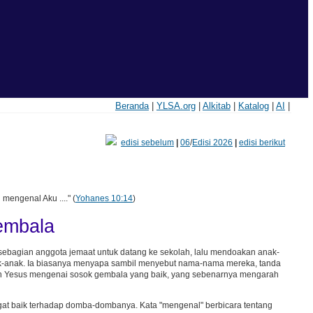
Beranda
|
YLSA.org
|
Alkitab
|
Katalog
|
AI
|
edisi sebelum
|
06
/
Edisi 2026
|
edisi berikut
ngenal Aku ...." (
Yohanes 10:14
)
embala
ebagian anggota jemaat untuk datang ke sekolah, lalu mendoakan anak-
nak-anak. Ia biasanya menyapa sambil menyebut nama-nama mereka, tanda
uhan Yesus mengenai sosok gembala yang baik, yang sebenarnya mengarah
gat baik terhadap domba-dombanya. Kata "mengenal" berbicara tentang