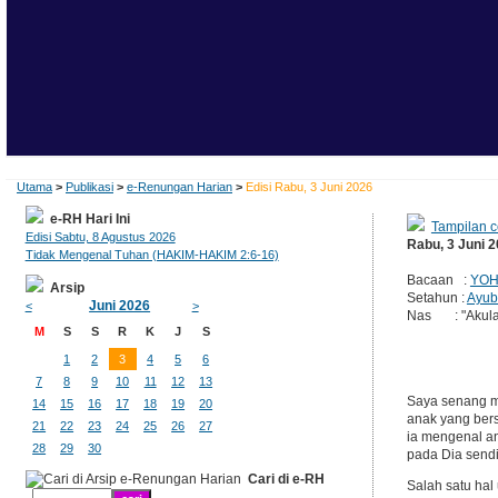
Utama
>
Publikasi
>
e-Renungan Harian
>
Edisi Rabu, 3 Juni 2026
e-RH Hari Ini
Tampilan c
Edisi Sabtu, 8 Agustus 2026
Rabu, 3 Juni 
Tidak Mengenal Tuhan (HAKIM-HAKIM 2:6-16)
Bacaan :
YOH
Arsip
Setahun :
Ayub
Juni 2026
<
>
Nas : "Akulah
M
S
S
R
K
J
S
1
2
3
4
5
6
7
8
9
10
11
12
13
Saya senang m
14
15
16
17
18
19
20
anak yang bers
21
22
23
24
25
26
27
ia mengenal an
28
29
30
pada Dia sendir
Cari di e-RH
Salah satu ha