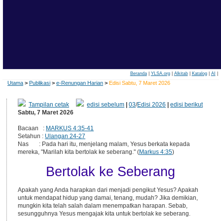
Beranda
|
YLSA.org
|
Alkitab
|
Katalog
|
AI
|
Utama
>
Publikasi
>
e-Renungan Harian
>
Edisi Sabtu, 7 Maret 2026
Tampilan cetak
edisi sebelum
|
03
/
Edisi 2026
|
edisi berikut
Sabtu, 7 Maret 2026
Bacaan :
MARKUS 4:35-41
Setahun :
Ulangan 24-27
Nas : Pada hari itu, menjelang malam, Yesus berkata kepada
mereka, "Marilah kita bertolak ke seberang." (
Markus 4:35
)
Bertolak ke Seberang
Apakah yang Anda harapkan dari menjadi pengikut Yesus? Apakah
untuk mendapat hidup yang damai, tenang, mudah? Jika demikian,
mungkin kita telah salah dalam menempatkan harapan. Sebab,
sesungguhnya Yesus mengajak kita untuk bertolak ke seberang.