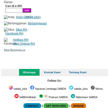
Cari di e-RH
Arsip (
10654
edisi)
Berlangganan
Situs RH
Facebook RH
Aplikasi RH
Grup Diskusi RH
Situs Renungan.co
Whatsapp
Kontak Kami
Tentang Kami
Follow Us:
sabda_ylsa
Yayasan Lembaga SABDA
sabda_ylsa
Mores
SABDA Alkitab
Podcast SABDA
Slideshare SABDA
CONTACT
|
GET INVOLVED!
|
DONASI