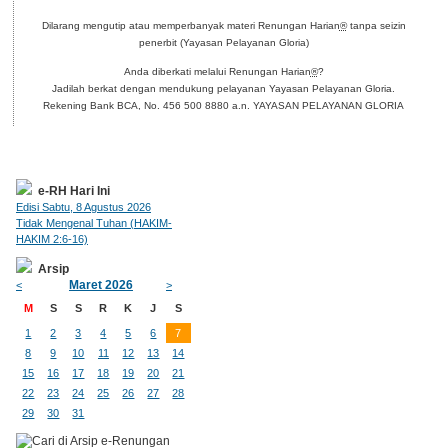
Dilarang mengutip atau memperbanyak materi Renungan Harian
®
tanpa seizin
penerbit (Yayasan Pelayanan Gloria)
Anda diberkati melalui Renungan Harian
®
?
Jadilah berkat dengan mendukung pelayanan Yayasan Pelayanan Gloria.
Rekening Bank BCA, No. 456 500 8880 a.n. YAYASAN PELAYANAN GLORIA
e-RH Hari Ini
Edisi Sabtu, 8 Agustus 2026
Tidak Mengenal Tuhan (HAKIM-
HAKIM 2:6-16)
Arsip
Maret 2026
<
>
M
S
S
R
K
J
S
1
2
3
4
5
6
7
8
9
10
11
12
13
14
15
16
17
18
19
20
21
22
23
24
25
26
27
28
29
30
31