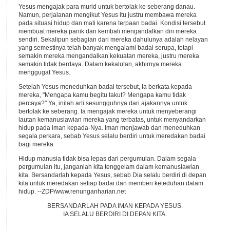
Yesus mengajak para murid untuk bertolak ke seberang danau.
Namun, perjalanan mengikut Yesus itu justru membawa mereka
pada situasi hidup dan mati karena terpaan badai. Kondisi tersebut
membuat mereka panik dan kembali mengandalkan diri mereka
sendiri. Sekalipun sebagian dari mereka dahulunya adalah nelayan
yang semestinya telah banyak mengalami badai serupa, tetapi
semakin mereka mengandalkan kekuatan mereka, justru mereka
semakin tidak berdaya. Dalam kekalutan, akhirnya mereka
menggugat Yesus.
Setelah Yesus meneduhkan badai tersebut, Ia berkata kepada
mereka, "Mengapa kamu begitu takut? Mengapa kamu tidak
percaya?" Ya, inilah arti sesungguhnya dari ajakannya untuk
bertolak ke seberang. Ia mengajak mereka untuk menyeberangi
lautan kemanusiawian mereka yang terbatas, untuk menyandarkan
hidup pada iman kepada-Nya. Iman menjawab dan meneduhkan
segala perkara, sebab Yesus selalu berdiri untuk meredakan badai
bagi mereka.
Hidup manusia tidak bisa lepas dari pergumulan. Dalam segala
pergumulan itu, janganlah kita tenggelam dalam kemanusiawian
kita. Bersandarlah kepada Yesus, sebab Dia selalu berdiri di depan
kita untuk meredakan setiap badai dan memberi keteduhan dalam
hidup. --ZDP/www.renunganharian.net
BERSANDARLAH PADA IMAN KEPADA YESUS.
IA SELALU BERDIRI DI DEPAN KITA.