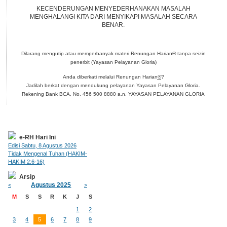
KECENDERUNGAN MENYEDERHANAKAN MASALAH
MENGHALANGI KITA DARI MENYIKAPI MASALAH SECARA
BENAR.
Dilarang mengutip atau memperbanyak materi Renungan Harian
®
tanpa seizin
penerbit (Yayasan Pelayanan Gloria)
Anda diberkati melalui Renungan Harian
®
?
Jadilah berkat dengan mendukung pelayanan Yayasan Pelayanan Gloria.
Rekening Bank BCA, No. 456 500 8880 a.n. YAYASAN PELAYANAN GLORIA
e-RH Hari Ini
Edisi Sabtu, 8 Agustus 2026
Tidak Mengenal Tuhan (HAKIM-
HAKIM 2:6-16)
Arsip
Agustus 2025
<
>
M
S
S
R
K
J
S
1
2
3
4
5
6
7
8
9