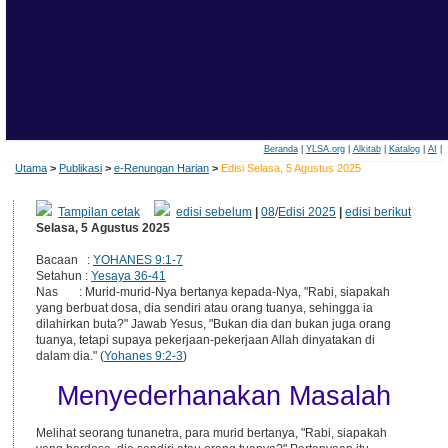
Beranda
|
YLSA.org
|
Alkitab
|
Katalog
|
AI
|
Utama
>
Publikasi
>
e-Renungan Harian
>
Edisi Selasa, 5 Agustus 2025
Tampilan cetak
edisi sebelum
|
08
/
Edisi 2025
|
edisi berikut
Selasa, 5 Agustus 2025
Bacaan :
YOHANES 9:1-7
Setahun :
Yesaya 36-41
Nas : Murid-murid-Nya bertanya kepada-Nya, "Rabi, siapakah
yang berbuat dosa, dia sendiri atau orang tuanya, sehingga ia
dilahirkan buta?" Jawab Yesus, "Bukan dia dan bukan juga orang
tuanya, tetapi supaya pekerjaan-pekerjaan Allah dinyatakan di
dalam dia." (
Yohanes 9:2-3
)
Menyederhanakan Masalah
Melihat seorang tunanetra, para murid bertanya, "Rabi, siapakah