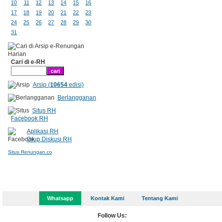
10
11
12
13
14
15
16
17
18
19
20
21
22
23
24
25
26
27
28
29
30
31
Cari di e-RH
Arsip (
10654
edisi)
Berlangganan
Situs RH
Facebook RH
Aplikasi RH
Grup Diskusi RH
Situs Renungan.co
Whatsapp
Kontak Kami
Tentang Kami
Follow Us: