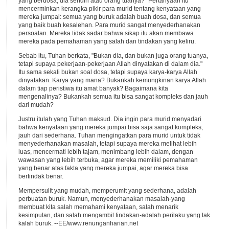
yang berdosa, dia sendiri atau orang tuanya?" Pertanyaan itu
mencerminkan kerangka pikir para murid tentang kenyataan yang
mereka jumpai: semua yang buruk adalah buah dosa, dan semua
yang baik buah kesalehan. Para murid sangat menyederhanakan
persoalan. Mereka tidak sadar bahwa sikap itu akan membawa
mereka pada pemahaman yang salah dan tindakan yang keliru.
Sebab itu, Tuhan berkata, "Bukan dia, dan bukan juga orang tuanya,
tetapi supaya pekerjaan-pekerjaan Allah dinyatakan di dalam dia."
Itu sama sekali bukan soal dosa, tetapi supaya karya-karya Allah
dinyatakan. Karya yang mana? Bukankah kemungkinan karya Allah
dalam tiap peristiwa itu amat banyak? Bagaimana kita
mengenalinya? Bukankah semua itu bisa sangat kompleks dan jauh
dari mudah?
Justru itulah yang Tuhan maksud. Dia ingin para murid menyadari
bahwa kenyataan yang mereka jumpai bisa saja sangat kompleks,
jauh dari sederhana. Tuhan mengingatkan para murid untuk tidak
menyederhanakan masalah, tetapi supaya mereka melihat lebih
luas, mencermati lebih tajam, menimbang lebih dalam, dengan
wawasan yang lebih terbuka, agar mereka memiliki pemahaman
yang benar atas fakta yang mereka jumpai, agar mereka bisa
bertindak benar.
Mempersulit yang mudah, memperumit yang sederhana, adalah
perbuatan buruk. Namun, menyederhanakan masalah-yang
membuat kita salah memahami kenyataan, salah menarik
kesimpulan, dan salah mengambil tindakan-adalah perilaku yang tak
kalah buruk. --EE/www.renunganharian.net