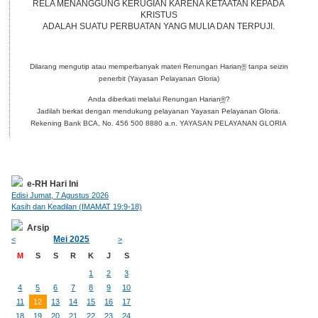
RELA MENANGGUNG KERUGIAN KARENA KETAATAN KEPADA
KRISTUS
ADALAH SUATU PERBUATAN YANG MULIA DAN TERPUJI.
Dilarang mengutip atau memperbanyak materi Renungan Harian
®
tanpa seizin
penerbit (Yayasan Pelayanan Gloria)
Anda diberkati melalui Renungan Harian
®
?
Jadilah berkat dengan mendukung pelayanan Yayasan Pelayanan Gloria.
Rekening Bank BCA, No. 456 500 8880 a.n. YAYASAN PELAYANAN GLORIA
e-RH Hari Ini
Edisi Jumat, 7 Agustus 2026
Kasih dan Keadilan (IMAMAT 19:9-18)
Arsip
Mei 2025
<
>
M
S
S
R
K
J
S
1
2
3
4
5
6
7
8
9
10
11
12
13
14
15
16
17
18
19
20
21
22
23
24