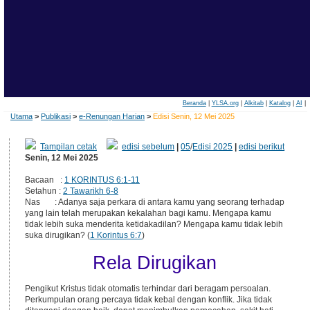
Beranda
|
YLSA.org
|
Alkitab
|
Katalog
|
AI
|
Utama
>
Publikasi
>
e-Renungan Harian
>
Edisi Senin, 12 Mei 2025
Tampilan cetak
edisi sebelum
|
05
/
Edisi 2025
|
edisi berikut
Senin, 12 Mei 2025
Bacaan :
1 KORINTUS 6:1-11
Setahun :
2 Tawarikh 6-8
Nas : Adanya saja perkara di antara kamu yang seorang terhadap
yang lain telah merupakan kekalahan bagi kamu. Mengapa kamu
tidak lebih suka menderita ketidakadilan? Mengapa kamu tidak lebih
suka dirugikan? (
1 Korintus 6:7
)
Rela Dirugikan
Pengikut Kristus tidak otomatis terhindar dari beragam persoalan.
Perkumpulan orang percaya tidak kebal dengan konflik. Jika tidak