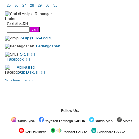
25
26
27
28
29
30
31
Cari di e-RH
Arsip (
10654
edisi)
Berlangganan
Situs RH
Facebook RH
Aplikasi RH
Grup Diskusi RH
Situs Renungan.co
Follow Us:
sabda_ylsa
Yayasan Lembaga SABDA
sabda_ylsa
Mores
SABDA Alkitab
Podcast SABDA
Slideshare SABDA