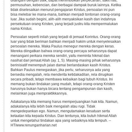
ditangani dengan baik, dapat menimbulkan perpecahan, sakit hati,
permusuhan, kebencian, dan berbagai dampak buruk lainnya. Ketika
tidak diselesaikan menurut pengajaran Kristus, persoalan ini pun
bisa melebar ke mana-mana, bahkan menjadi tontonan orang-orang
luar. Jika sudah begini, alih-alih menyaksikan kasih dan indahnya
persekutuan orang Kristen, yang terjadi justru kita mempermalukan
nama Kristus.
Persoalan seperti inilah yang terjadi di jemaat Korintus. Orang-orang
luar yang tidak beriman bahkan menjadi hakim untuk menyelesaikan
persoalan mereka. Maka Paulus menegur mereka dengan keras.
Mereka diingatkan bahwa orang-orang percaya seharusnya dapat
menangani perkara mereka sendiri, yaitu meminta hikmat dan
nasihat dari jemaat Allah (ay. 1, 5). Masing-masing pihak seharusnya
berinisiatif menempuh jalan damai berlandaskan kasih Kristus.
Bahkan Paulus menegaskan, jika perlu, seharusnya ada yang
bersedia mengalah, rela menderita ketidakadilan, rela dirugikan
secara pribadi, tetapi membawa kebaikan bagi tubuh Kristus. Ini
memang bukan tindakan yang mudah, tetapi orang-orang Kristen
harusnya bukan hanya bicara tentang pengampunan dan kasih,
melainkan juga mempraktikkannya.
Adakalanya kita memang harus memperjuangkan hak kita. Namun,
adakalanya kita lebih baik mengalah atau rugi. Tidak
mengedepankan ego. Namun, mengutamakan kesatuan serta
ketaatan kita kepada Kristus. Dan tentunya, kita butuh hikmat Allah
untuk mengetahui tindakan apa yang sebaiknya kita tempuh. --
HT/www.renunganharian.net