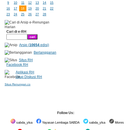
9
10
11
12
13
14
15
16
17
18
19
20
21
22
23
24
25
26
27
28
Cari di e-RH
Arsip (
10654
edisi)
Berlangganan
Situs RH
Facebook RH
Aplikasi RH
Grup Diskusi RH
Situs Renungan.co
Follow Us:
sabda_ylsa
Yayasan Lembaga SABDA
sabda_ylsa
Mores