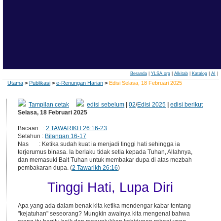
Beranda
|
YLSA.org
|
Alkitab
|
Katalog
|
AI
|
Utama
>
Publikasi
>
e-Renungan Harian
>
Edisi Selasa, 18 Februari 2025
Tampilan cetak
edisi sebelum
|
02
/
Edisi 2025
|
edisi berikut
Selasa, 18 Februari 2025
Bacaan :
2 TAWARIKH 26:16-23
Setahun :
Bilangan 16-17
Nas : Ketika sudah kuat ia menjadi tinggi hati sehingga ia
terjerumus binasa. Ia berlaku tidak setia kepada Tuhan, Allahnya,
dan memasuki Bait Tuhan untuk membakar dupa di atas mezbah
pembakaran dupa. (
2 Tawarikh 26:16
)
Tinggi Hati, Lupa Diri
Apa yang ada dalam benak kita ketika mendengar kabar tentang
"kejatuhan" seseorang? Mungkin awalnya kita mengenal bahwa