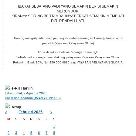
IBARAT SEBATANG PADI YANG SEMAKIN BERISI SEMAKIN
MERUNDUK,
KIRANYA SEIRING BERTAMBAHNYA BERKAT SEMAKIN MEMBUAT
DIRI RENDAH HATI.
Dilarang mengutip atau memperbanyak materi Renungan Harian
®
tanpa seizin
penerbit (Yayasan Pelayanan Gloria)
Anda diberkati melalui Renungan Harian
®
?
Jadilah berkat dengan mendukung pelayanan Yayasan Pelayanan Gloria.
Rekening Bank BCA, No. 456 500 8880 a.n. YAYASAN PELAYANAN GLORIA
e-RH Hari Ini
Edisi Jumat, 7 Agustus 2026
Kasih dan Keadilan (IMAMAT 19:9-18)
Arsip
Februari 2025
<
>
M
S
S
R
K
J
S
1
2
3
4
5
6
7
8