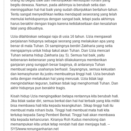
orang itu begitu baik dan menunjukkan kehidupan rohani yang
begitu dewasa. Namun, pada akhirnya ia berubah setia dan
meninggalkan hal-hal baik yang sudah ditunjukkan bertahun-tahun.
Tentu sangat menyedihkan ketika mendapati seseorang yang telah
memulai kehidupannya dengan sangat baik, tetapi pada akhirnya
harus berakhir dengan tragis karena ketidaksetiaan dan kesalahan
fatal yang dibuatnya.
Uzia ditahbiskan sebagai raja di usia 16 tahun. Uzia mengawali
perjalanan hidupnya sebagai seorang yang melakukan apa yang
benar di mata Tuhan. Di sampingnya berdiri Zakharia yang setia
mengajarnya untuk hidup takut akan Tuhan. Dan Uzia mencari
Tuhan selama hidup Zakharia (ay. 5). Semua hal baik, yaitu
kebenaran-kebenaran yang telah dilakukannya memberikan
ganjaran yang sungguh besar baginya, di antaranya Tuhan
membuat segala usahanya berhasil. Sayangnya, semua kekuatan
dan kemasyhuran itu justru membuatnya tinggi hati. Uzia berubah
setia dengan melakukan hal yang merusak. Uzia tidak lagi
mengindahkan teguran, bahkan tidak lagi menghormati Tuhan. Dan
akhir hidupnya pun berakhir tragis.
Kisah hidup Uzia mengingatkan betapa rentannya kita berubah hati.
Jika tidak sadar diri, semua berkat dan hal-hal terbaik yang kita miliki
bisa membawa hati kita kepada keangkuhan. Sikap tinggi hati itu
membuat mata rohani buta. Tinggi hati membuat mata hati kita
tertutup kepada Sang Pemberi Berkat. Tinggi hati akan membawa
kita kepada kehancuran. Kiranya Roh Kudus menolong dan
memampukan kita untuk tetap rendah hati dan menjaga hati. --
SYS/www.renunganharian.net