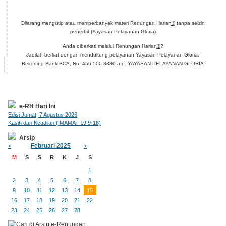
Dilarang mengutip atau memperbanyak materi Renungan Harian
®
tanpa seizin
penerbit (Yayasan Pelayanan Gloria)
Anda diberkati melalui Renungan Harian
®
?
Jadilah berkat dengan mendukung pelayanan Yayasan Pelayanan Gloria.
Rekening Bank BCA, No. 456 500 8880 a.n. YAYASAN PELAYANAN GLORIA
e-RH Hari Ini
Edisi Jumat, 7 Agustus 2026
Kasih dan Keadilan (IMAMAT 19:9-18)
Arsip
Februari 2025
<
>
M
S
S
R
K
J
S
1
2
3
4
5
6
7
8
9
10
11
12
13
14
15
16
17
18
19
20
21
22
23
24
25
26
27
28