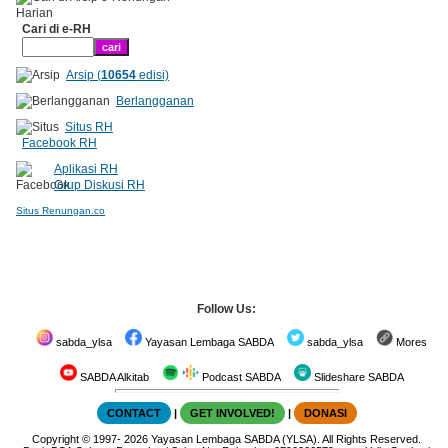
Cari di e-RH
Arsip (
10654
edisi)
Berlangganan
Situs RH
Facebook RH
Aplikasi RH
Grup Diskusi RH
Situs Renungan.co
Follow Us:
sabda_ylsa
Yayasan Lembaga SABDA
sabda_ylsa
Mores
SABDA Alkitab
Podcast SABDA
Slideshare SABDA
CONTACT
|
GET INVOLVED!
|
DONASI
Copyright
© 1997-
2026
Yayasan Lembaga SABDA (YLSA).
All Rights Reserved.