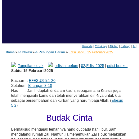
Beranda
|
YLSA.org
|
Alkitab
|
Katalog
|
AI
|
Utama
>
Publikasi
>
e-Renungan Harian
>
Edisi Sabtu, 15 Februari 2025
Tampilan cetak
edisi sebelum
|
02
/
Edisi 2025
|
edisi berikut
Sabtu, 15 Februari 2025
Bacaan :
EFESUS 5:1-20
Setahun :
Bilangan 8-10
Nas : Dan hiduplah di dalam kasih, sebagaimana Kristus juga
telah mengasihi kamu dan telah menyerahkan diri-Nya untuk kita
sebagai persembahan dan kurban yang harum bagi Allah. (
Efesus
5:2
)
Budak Cinta
Bermaksud mengajak temannya hang out pada hari libur, Sam
mendatangi rumah Zal. Namun, ia menemukan Zal sibuk melakukan