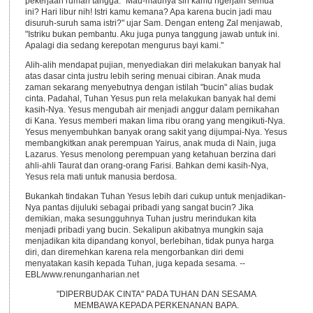
pekerjaan rumah tangga. "Mau-maunya sih kamu ngerjain semua
ini? Hari libur nih! Istri kamu kemana? Apa karena bucin jadi mau
disuruh-suruh sama istri?" ujar Sam. Dengan enteng Zal menjawab,
"Istriku bukan pembantu. Aku juga punya tanggung jawab untuk ini.
Apalagi dia sedang kerepotan mengurus bayi kami."
Alih-alih mendapat pujian, menyediakan diri melakukan banyak hal
atas dasar cinta justru lebih sering menuai cibiran. Anak muda
zaman sekarang menyebutnya dengan istilah "bucin" alias budak
cinta. Padahal, Tuhan Yesus pun rela melakukan banyak hal demi
kasih-Nya. Yesus mengubah air menjadi anggur dalam pernikahan
di Kana. Yesus memberi makan lima ribu orang yang mengikuti-Nya.
Yesus menyembuhkan banyak orang sakit yang dijumpai-Nya. Yesus
membangkitkan anak perempuan Yairus, anak muda di Nain, juga
Lazarus. Yesus menolong perempuan yang ketahuan berzina dari
ahli-ahli Taurat dan orang-orang Farisi. Bahkan demi kasih-Nya,
Yesus rela mati untuk manusia berdosa.
Bukankah tindakan Tuhan Yesus lebih dari cukup untuk menjadikan-
Nya pantas dijuluki sebagai pribadi yang sangat bucin? Jika
demikian, maka sesungguhnya Tuhan justru merindukan kita
menjadi pribadi yang bucin. Sekalipun akibatnya mungkin saja
menjadikan kita dipandang konyol, berlebihan, tidak punya harga
diri, dan diremehkan karena rela mengorbankan diri demi
menyatakan kasih kepada Tuhan, juga kepada sesama. --
EBL/www.renunganharian.net
"DIPERBUDAK CINTA" PADA TUHAN DAN SESAMA
MEMBAWA KEPADA PERKENANAN BAPA.