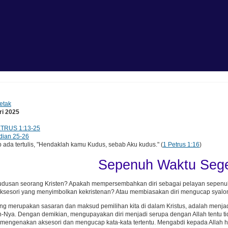
etak
ri 2025
ETRUS 1:13-25
dian 25-26
da tertulis, "Hendaklah kamu Kudus, sebab Aku kudus." (
1 Petrus 1:16
)
Sepenuh Waktu Seg
udusan seorang Kristen? Apakah mempersembahkan diri sebagai pelayan sepenu
sesori yang menyimbolkan kekristenan? Atau membiasakan diri mengucap syalo
ng merupakan sasaran dan maksud pemilihan kita di dalam Kristus, adalah menja
Nya. Dengan demikian, mengupayakan diri menjadi serupa dengan Allah tentu ti
mengenakan aksesori dan mengucap kata-kata tertentu. Mengabdi kepada Allah 