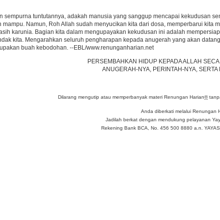
an sempurna tuntutannya, adakah manusia yang sanggup mencapai kekudusan sem
an mampu. Namun, Roh Allah sudah menyucikan kita dari dosa, memperbarui kita m
kasih karunia. Bagian kita dalam mengupayakan kekudusan ini adalah mempersia
ndak kita. Mengarahkan seluruh pengharapan kepada anugerah yang akan datang
upakan buah kebodohan. --EBL/www.renunganharian.net
PERSEMBAHKAN HIDUP KEPADA ALLAH SEC
ANUGERAH-NYA, PERINTAH-NYA, SERTA
Dilarang mengutip atau memperbanyak materi Renungan Harian
®
tanpa
Anda diberkati melalui Renungan 
Jadilah berkat dengan mendukung pelayanan Yay
Rekening Bank BCA, No. 456 500 8880 a.n. YA