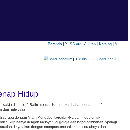
Beranda
|
YLSA.org
|
Alkitab
|
Katalog
|
AI
|
edisi sebelum
|
01
/
Edisi 2025
|
edisi berikut
enap Hidup
h waktu di gereja? Rajin memberikan persembahan perpuluhan?
m dan haleluya?
di serupa dengan Allah. Mengabdi kepada-Nya dan hidup untuk
dak cukup hanya dengan melayani di gereja dan bepersembahan. Apalagi
haruslah dinyatakan dengan mempersembahkan diri seutuhnya dan