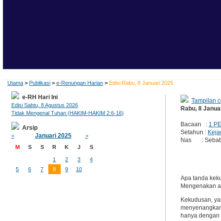
Utama
>
Publikasi
>
e-Renungan Harian
>
Edisi Rabu, 8 Januari 2025
e-RH Hari Ini
Tampilan c
Edisi Sabtu, 8 Agustus 2026
Rabu, 8 Janua
Tidak Mengenal Tuhan (HAKIM-HAKIM 2:6-16)
Bacaan :
1 P
Arsip
Setahun :
Keja
Januari 2025
<
>
Nas : Sebab a
M
S
S
R
K
J
S
1
2
3
4
5
6
7
8
9
10
Apa tanda kek
Mengenakan ak
Kekudusan, ya
menyenangkan-
hanya dengan 