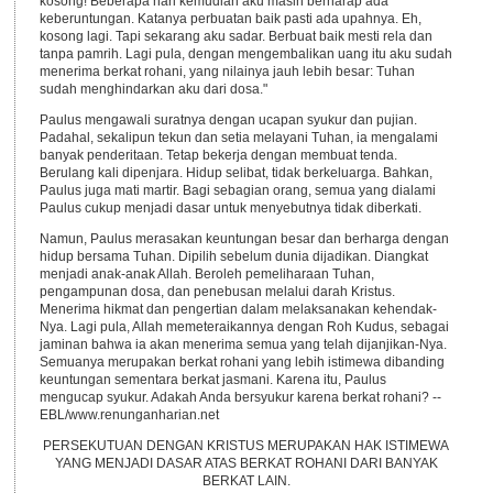
kosong! Beberapa hari kemudian aku masih berharap ada
keberuntungan. Katanya perbuatan baik pasti ada upahnya. Eh,
kosong lagi. Tapi sekarang aku sadar. Berbuat baik mesti rela dan
tanpa pamrih. Lagi pula, dengan mengembalikan uang itu aku sudah
menerima berkat rohani, yang nilainya jauh lebih besar: Tuhan
sudah menghindarkan aku dari dosa."
Paulus mengawali suratnya dengan ucapan syukur dan pujian.
Padahal, sekalipun tekun dan setia melayani Tuhan, ia mengalami
banyak penderitaan. Tetap bekerja dengan membuat tenda.
Berulang kali dipenjara. Hidup selibat, tidak berkeluarga. Bahkan,
Paulus juga mati martir. Bagi sebagian orang, semua yang dialami
Paulus cukup menjadi dasar untuk menyebutnya tidak diberkati.
Namun, Paulus merasakan keuntungan besar dan berharga dengan
hidup bersama Tuhan. Dipilih sebelum dunia dijadikan. Diangkat
menjadi anak-anak Allah. Beroleh pemeliharaan Tuhan,
pengampunan dosa, dan penebusan melalui darah Kristus.
Menerima hikmat dan pengertian dalam melaksanakan kehendak-
Nya. Lagi pula, Allah memeteraikannya dengan Roh Kudus, sebagai
jaminan bahwa ia akan menerima semua yang telah dijanjikan-Nya.
Semuanya merupakan berkat rohani yang lebih istimewa dibanding
keuntungan sementara berkat jasmani. Karena itu, Paulus
mengucap syukur. Adakah Anda bersyukur karena berkat rohani? --
EBL/www.renunganharian.net
PERSEKUTUAN DENGAN KRISTUS MERUPAKAN HAK ISTIMEWA
YANG MENJADI DASAR ATAS BERKAT ROHANI DARI BANYAK
BERKAT LAIN.