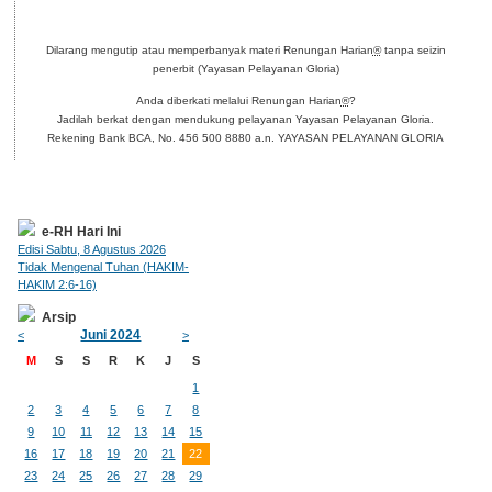
Dilarang mengutip atau memperbanyak materi Renungan Harian
®
tanpa seizin
penerbit (Yayasan Pelayanan Gloria)
Anda diberkati melalui Renungan Harian
®
?
Jadilah berkat dengan mendukung pelayanan Yayasan Pelayanan Gloria.
Rekening Bank BCA, No. 456 500 8880 a.n. YAYASAN PELAYANAN GLORIA
e-RH Hari Ini
Edisi Sabtu, 8 Agustus 2026
Tidak Mengenal Tuhan (HAKIM-
HAKIM 2:6-16)
Arsip
Juni 2024
<
>
M
S
S
R
K
J
S
1
2
3
4
5
6
7
8
9
10
11
12
13
14
15
16
17
18
19
20
21
22
23
24
25
26
27
28
29