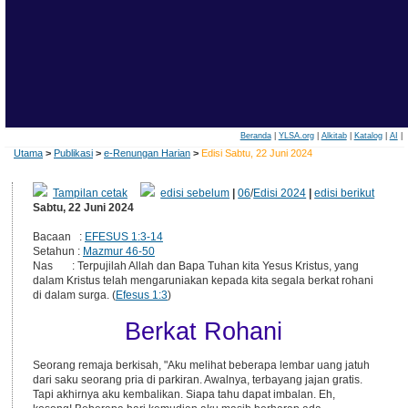
Beranda
|
YLSA.org
|
Alkitab
|
Katalog
|
AI
|
Utama
>
Publikasi
>
e-Renungan Harian
>
Edisi Sabtu, 22 Juni 2024
Tampilan cetak
edisi sebelum
|
06
/
Edisi 2024
|
edisi berikut
Sabtu, 22 Juni 2024
Bacaan :
EFESUS 1:3-14
Setahun :
Mazmur 46-50
Nas : Terpujilah Allah dan Bapa Tuhan kita Yesus Kristus, yang
dalam Kristus telah mengaruniakan kepada kita segala berkat rohani
di dalam surga. (
Efesus 1:3
)
Berkat Rohani
Seorang remaja berkisah, "Aku melihat beberapa lembar uang jatuh
dari saku seorang pria di parkiran. Awalnya, terbayang jajan gratis.
Tapi akhirnya aku kembalikan. Siapa tahu dapat imbalan. Eh,