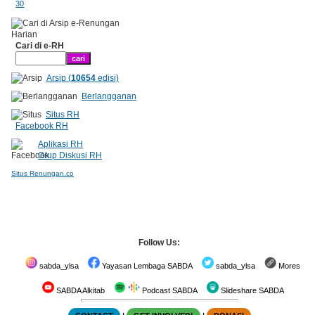
30
Cari di e-RH
Arsip (
10654
edisi)
Berlangganan
Situs RH
Facebook RH
Aplikasi RH
Grup Diskusi RH
Situs Renungan.co
Follow Us:
sabda_ylsa
Yayasan Lembaga SABDA
sabda_ylsa
Mores
SABDA Alkitab
Podcast SABDA
Slideshare SABDA