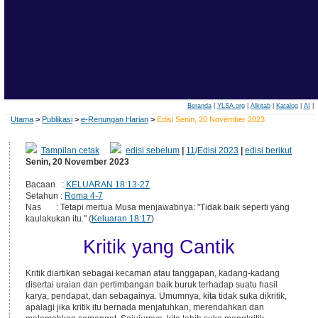
Beranda
|
YLSA.org
|
Alkitab
|
Katalog
|
AI
|
Utama
>
Publikasi
>
e-Renungan Harian
>
Edisi Senin, 20 November 2023
Tampilan cetak
edisi sebelum
|
11
/
Edisi 2023
|
edisi berikut
Senin, 20 November 2023
Bacaan :
KELUARAN 18:13-27
Setahun :
Roma 4-7
Nas : Tetapi mertua Musa menjawabnya: "Tidak baik seperti yang
kaulakukan itu." (
Keluaran 18:17
)
Kritik yang Cantik
Kritik diartikan sebagai kecaman atau tanggapan, kadang-kadang
disertai uraian dan pertimbangan baik buruk terhadap suatu hasil
karya, pendapat, dan sebagainya. Umumnya, kita tidak suka dikritik,
apalagi jika kritik itu bernada menjatuhkan, merendahkan dan