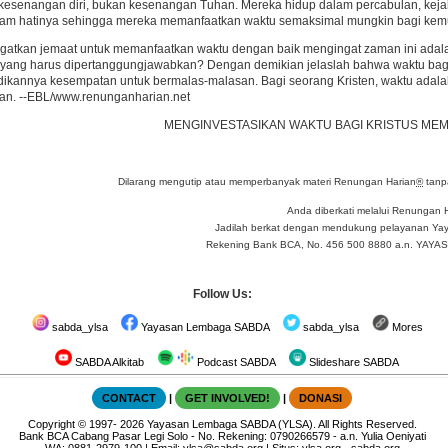
 kesenangan diri, bukan kesenangan Tuhan. Mereka hidup dalam percabulan, kej
am hatinya sehingga mereka memanfaatkan waktu semaksimal mungkin bagi kem
atkan jemaat untuk memanfaatkan waktu dengan baik mengingat zaman ini adalah 
 yang harus dipertanggungjawabkan? Dengan demikian jelaslah bahwa waktu bagi
ikannya kesempatan untuk bermalas-malasan. Bagi seorang Kristen, waktu adalah
an. --EBL/www.renunganharian.net
MENGINVESTASIKAN WAKTU BAGI KRISTUS ME
Dilarang mengutip atau memperbanyak materi Renungan Harian
®
tanpa
Anda diberkati melalui Renungan 
Jadilah berkat dengan mendukung pelayanan Yay
Rekening Bank BCA, No. 456 500 8880 a.n. YA
Follow Us:
sabda_ylsa
Yayasan Lembaga SABDA
sabda_ylsa
Mores
SABDA Alkitab
Podcast SABDA
Slideshare SABDA
CONTACT
|
GET INVOLVED!
|
DONASI
Copyright
© 1997-
2026
Yayasan Lembaga SABDA (YLSA).
All Rights Reserved.
Bank BCA Cabang Pasar Legi Solo - No. Rekening: 0790266579 - a.n. Yulia Oeniyati