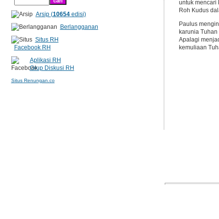
untuk mencari
Roh Kudus dal
Arsip (
10654
edisi)
Paulus menging
Berlangganan
karunia Tuhan
Situs RH
Apalagi menjad
Facebook RH
kemuliaan Tuh
Aplikasi RH
Grup Diskusi RH
Situs Renungan.co