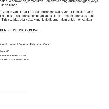
ahatan, keserakahan, kemabukan. Sementara orang arif menanggapi karya
uliaan Tuhan.
zaman yang jahat. Lagi pula bukankah waktu yang kita miliki adalah
 kita bukan sekadar kesempatan untuk mencari kesenangan atau uang.
 Kristus: tidak ada waktu yang tidak dipergunakan untuk menyatakan
MBERI KEUNTUNGAN KEKAL.
 seizin penerbit (Yayasan Pelayanan Gloria)
Harian
®
?
asan Pelayanan Gloria.
YASAN PELAYANAN GLORIA