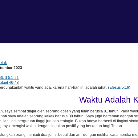
etak
ptember 2023
SUS 5:1-21
zkiel 46-48
unakanlah waktu yang ada, karena hari-hari ini adalah jahat. (
Efesus 5:16
)
Waktu Adalah K
ah, saya sempat diajar oleh seorang dosen yang telah berusia 81 tahun. Pada w
nan saya adalah seorang kakek berusia 80 tahun. Saya juga berteman dengan se
 lanjut di perguruan tinggi jurusan teologia. Bukan hanya berhenti di tingkat stra
iganya: mengisi waktu dengan tindakan positif yang berkenan bagi Tuhan.
longkan orang menjadi dua jenis: bebal dan arif, dengan melihat cara mereka 