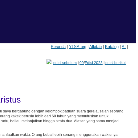
Beranda
|
YLSA.org
|
Alkitab
|
Katalog
|
AI
|
edisi sebelum
|
09
/
Edisi 2023
|
edisi berikut
ristus
aktu saya bergabung dengan kelompok paduan suara gereja, salah seorang
orang kakek berusia lebih dari 60 tahun yang memutuskan untuk
ta satu, beliau melanjutkan hingga strata dua. Alasan yang sama menjadi
memanfaatkan waktu. Orang bebal lebih senang menggunakan waktunya