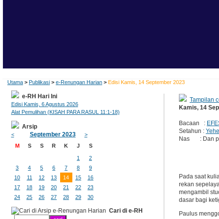
Utama
>
Publikasi
>
e-Renungan Harian
>
Edisi Kamis, 14 September 2023
e-RH Hari Ini
Tampilan c
Edisi Kamis, 6 Agustus 2026
Kamis, 14 Se
Alat Pemulihan (KISAH PARA RASUL 11:1-18)
Bacaan :
EFE
Arsip
Setahun :
Yehe
September 2023
<
>
Nas : Dan perg
M
S
S
R
K
J
S
1
2
3
4
5
6
7
8
9
Pada saat kuli
10
11
12
13
14
15
16
rekan sepelaya
17
18
19
20
21
22
23
mengambil studi
24
25
26
27
28
29
30
dasar bagi ket
Cari di e-RH
Paulus menggo