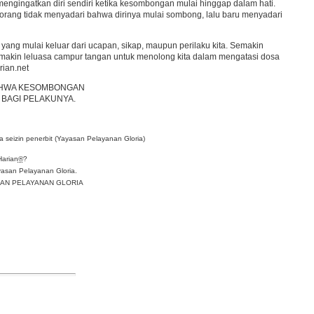
engingatkan diri sendiri ketika kesombongan mulai hinggap dalam hati.
 orang tidak menyadari bahwa dirinya mulai sombong, lalu baru menyadari
 yang mulai keluar dari ucapan, sikap, maupun perilaku kita. Semakin
makin leluasa campur tangan untuk menolong kita dalam mengatasi dosa
ian.net
AHWA KESOMBONGAN
BAGI PELAKUNYA.
 seizin penerbit (Yayasan Pelayanan Gloria)
Harian
®
?
asan Pelayanan Gloria.
YASAN PELAYANAN GLORIA