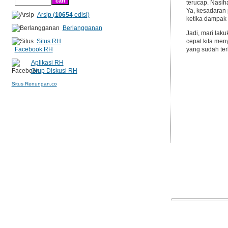
terucap. Nasih
Ya, kesadaran 
Arsip (
10654
edisi)
ketika dampak
Berlangganan
Jadi, mari lak
Situs RH
cepat kita me
Facebook RH
yang sudah te
Aplikasi RH
Grup Diskusi RH
Situs Renungan.co