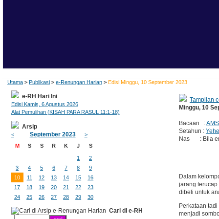
Utama
>
Publikasi
>
e-Renungan Harian
>
Edisi Minggu, 10 September 2023
e-RH Hari Ini
Tampilan c
Edisi Kamis, 6 Agustus 2026
Minggu, 10 S
Alat Pemulihan (KISAH PARA RASUL 11:1-18)
Bacaan :
AMS
Arsip
Setahun :
Yehe
September 2023
<
>
Nas : Bila en
M
S
S
R
K
J
S
1
2
3
4
5
6
7
8
9
Dalam kelompok
10
11
12
13
14
15
16
jarang terucap
17
18
19
20
21
22
23
dibeli untuk a
24
25
26
27
28
29
30
Perkataan tadi
Cari di e-RH
menjadi sombo