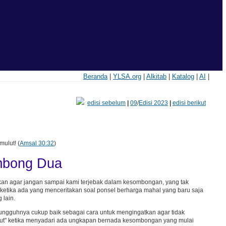
Beranda
|
YLSA.org
|
Alkitab
|
Katalog
|
AI
|
edisi sebelum
|
09
/
Edisi 2023
|
edisi berikut
ulut! (
Amsal 30:32
)
mbong Dua
tkan agar jangan sampai kami terjebak dalam kesombongan, yang tak
n ketika ada yang menceritakan soal ponsel berharga mahal yang baru saja
 lain.
esungguhnya cukup baik sebagai cara untuk mengingatkan agar tidak
ulut" ketika menyadari ada ungkapan bernada kesombongan yang mulai