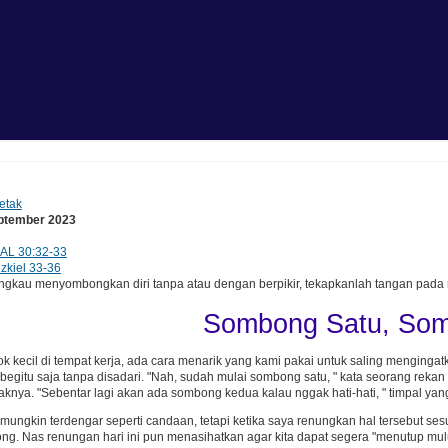
etak
eptember 2023
AL 30:32-33
zkiel 33-36
gkau menyombongkan diri tanpa atau dengan berpikir, tekapkanlah tangan pada m
Sombong Satu, So
 kecil di tempat kerja, ada cara menarik yang kami pakai untuk saling menginga
 begitu saja tanpa disadari. "Nah, sudah mulai sombong satu, " kata seorang reka
naknya. "Sebentar lagi akan ada sombong kedua kalau nggak hati-hati, " timpal yang
 mungkin terdengar seperti candaan, tetapi ketika saya renungkan hal tersebut s
ng. Nas renungan hari ini pun menasihatkan agar kita dapat segera "menutup m