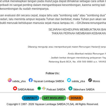
at untuk menekapkan tangan pada mulut juga dapat dimaknai sebagai cara untuk m
pribadi ini sangat penting dalam mengantisipasi kesombongan, karena sering kali
 kesombongan itu sudah menimpanya.
ukan evaluasi diri secara cepat, siapa tahu ada "sombong satu" atau "sombong dua"
nyadari, lalu meminta ampun kepada Tuhan dan bertobat, maka Tuhan pun akan se
rbukti merusak kehidupan manusia sejak masa lampau ini. --GHJ/www.renunganhar
SEJARAH KEHIDUPAN MEMBUKTIKAN B
TAKKAN PERNAH MEMBAWA KEBAIKAN 
Dilarang mengutip atau memperbanyak materi Renungan Harian
®
tanpa
Anda diberkati melalui Renungan 
Jadilah berkat dengan mendukung pelayanan Yay
Rekening Bank BCA, No. 456 500 8880 a.n. YA
Follow Us:
sabda_ylsa
Yayasan Lembaga SABDA
sabda_ylsa
Mores
SABDA Alkitab
Podcast SABDA
Slideshare SABDA
CONTACT
|
GET INVOLVED!
|
DONASI
Copyright
© 1997-
2026
Yayasan Lembaga SABDA (YLSA).
All Rights Reserved.