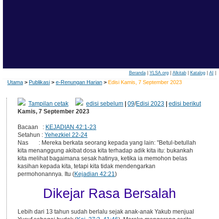
Beranda
|
YLSA.org
|
Alkitab
|
Katalog
|
AI
|
Utama
>
Publikasi
>
e-Renungan Harian
>
Edisi Kamis, 7 September 2023
Tampilan cetak
edisi sebelum
|
09
/
Edisi 2023
|
edisi berikut
Kamis, 7 September 2023
Bacaan :
KEJADIAN 42:1-23
Setahun :
Yehezkiel 22-24
Nas : Mereka berkata seorang kepada yang lain: "Betul-betullah
kita menanggung akibat dosa kita terhadap adik kita itu: bukankah
kita melihat bagaimana sesak hatinya, ketika ia memohon belas
kasihan kepada kita, tetapi kita tidak mendengarkan
permohonannya. Itu (
Kejadian 42:21
)
Dikejar Rasa Bersalah
Lebih dari 13 tahun sudah berlalu sejak anak-anak Yakub menjual