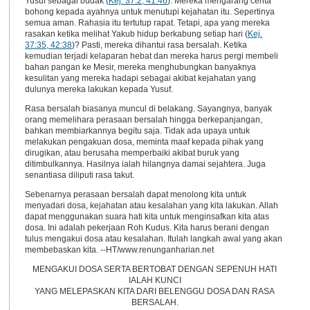
Yusuf sebagai budak (
Kej. 37:2, 41:46
). Mereka mengarang cerita
bohong kepada ayahnya untuk menutupi kejahatan itu. Sepertinya
semua aman. Rahasia itu tertutup rapat. Tetapi, apa yang mereka
rasakan ketika melihat Yakub hidup berkabung setiap hari (
Kej.
37:35, 42:38
)? Pasti, mereka dihantui rasa bersalah. Ketika
kemudian terjadi kelaparan hebat dan mereka harus pergi membeli
bahan pangan ke Mesir, mereka menghubungkan banyaknya
kesulitan yang mereka hadapi sebagai akibat kejahatan yang
dulunya mereka lakukan kepada Yusuf.
Rasa bersalah biasanya muncul di belakang. Sayangnya, banyak
orang memelihara perasaan bersalah hingga berkepanjangan,
bahkan membiarkannya begitu saja. Tidak ada upaya untuk
melakukan pengakuan dosa, meminta maaf kepada pihak yang
dirugikan, atau berusaha memperbaiki akibat buruk yang
ditimbulkannya. Hasilnya ialah hilangnya damai sejahtera. Juga
senantiasa diliputi rasa takut.
Sebenarnya perasaan bersalah dapat menolong kita untuk
menyadari dosa, kejahatan atau kesalahan yang kita lakukan. Allah
dapat menggunakan suara hati kita untuk menginsafkan kita atas
dosa. Ini adalah pekerjaan Roh Kudus. Kita harus berani dengan
tulus mengakui dosa atau kesalahan. Itulah langkah awal yang akan
membebaskan kita. --HT/www.renunganharian.net
MENGAKUI DOSA SERTA BERTOBAT DENGAN SEPENUH HATI
IALAH KUNCI
YANG MELEPASKAN KITA DARI BELENGGU DOSA DAN RASA
BERSALAH.