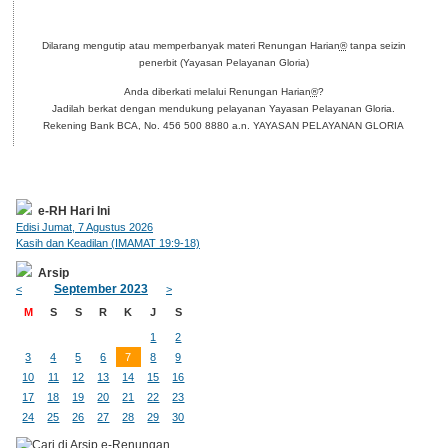
Dilarang mengutip atau memperbanyak materi Renungan Harian
®
tanpa seizin
penerbit (Yayasan Pelayanan Gloria)
Anda diberkati melalui Renungan Harian
®
?
Jadilah berkat dengan mendukung pelayanan Yayasan Pelayanan Gloria.
Rekening Bank BCA, No. 456 500 8880 a.n. YAYASAN PELAYANAN GLORIA
e-RH Hari Ini
Edisi Jumat, 7 Agustus 2026
Kasih dan Keadilan (IMAMAT 19:9-18)
Arsip
September 2023
<
>
M
S
S
R
K
J
S
1
2
3
4
5
6
7
8
9
10
11
12
13
14
15
16
17
18
19
20
21
22
23
24
25
26
27
28
29
30