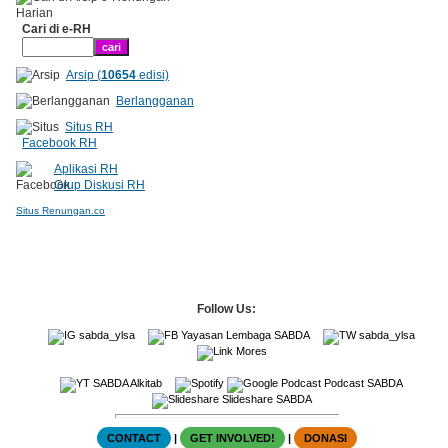
Cari di e-RH
Arsip (
10654
edisi)
Berlangganan
Situs RH
Facebook RH
Aplikasi RH
Grup Diskusi RH
Situs Renungan.co
Follow Us:
sabda_ylsa
Yayasan Lembaga SABDA
sabda_ylsa
Mores
SABDA Alkitab
Podcast SABDA
Slideshare SABDA
CONTACT
|
GET INVOLVED!
|
DONASI