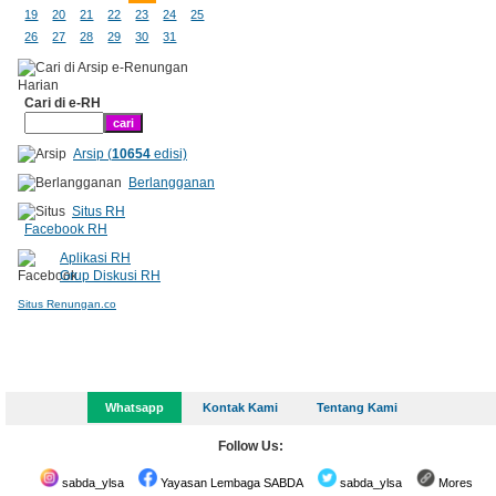
19
20
21
22
23
24
25
26
27
28
29
30
31
Cari di e-RH
Arsip (
10654
edisi)
Berlangganan
Situs RH
Facebook RH
Aplikasi RH
Grup Diskusi RH
Situs Renungan.co
Whatsapp
Kontak Kami
Tentang Kami
Follow Us:
sabda_ylsa
Yayasan Lembaga SABDA
sabda_ylsa
Mores