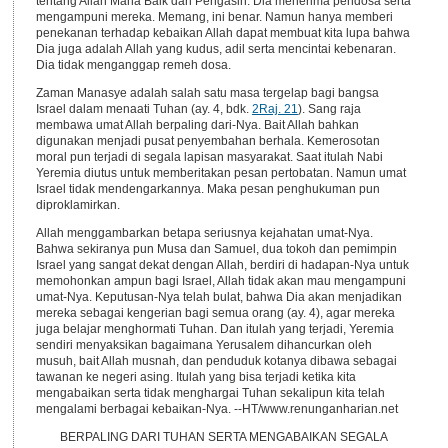
tentang Allah Maha Baik dan Pengasih. Dia menerima pendosa serta
mengampuni mereka. Memang, ini benar. Namun hanya memberi
penekanan terhadap kebaikan Allah dapat membuat kita lupa bahwa
Dia juga adalah Allah yang kudus, adil serta mencintai kebenaran.
Dia tidak menganggap remeh dosa.
Zaman Manasye adalah salah satu masa tergelap bagi bangsa
Israel dalam menaati Tuhan (ay. 4, bdk.
2Raj. 21
). Sang raja
membawa umat Allah berpaling dari-Nya. Bait Allah bahkan
digunakan menjadi pusat penyembahan berhala. Kemerosotan
moral pun terjadi di segala lapisan masyarakat. Saat itulah Nabi
Yeremia diutus untuk memberitakan pesan pertobatan. Namun umat
Israel tidak mendengarkannya. Maka pesan penghukuman pun
diproklamirkan.
Allah menggambarkan betapa seriusnya kejahatan umat-Nya.
Bahwa sekiranya pun Musa dan Samuel, dua tokoh dan pemimpin
Israel yang sangat dekat dengan Allah, berdiri di hadapan-Nya untuk
memohonkan ampun bagi Israel, Allah tidak akan mau mengampuni
umat-Nya. Keputusan-Nya telah bulat, bahwa Dia akan menjadikan
mereka sebagai kengerian bagi semua orang (ay. 4), agar mereka
juga belajar menghormati Tuhan. Dan itulah yang terjadi, Yeremia
sendiri menyaksikan bagaimana Yerusalem dihancurkan oleh
musuh, bait Allah musnah, dan penduduk kotanya dibawa sebagai
tawanan ke negeri asing. Itulah yang bisa terjadi ketika kita
mengabaikan serta tidak menghargai Tuhan sekalipun kita telah
mengalami berbagai kebaikan-Nya. --HT/www.renunganharian.net
BERPALING DARI TUHAN SERTA MENGABAIKAN SEGALA