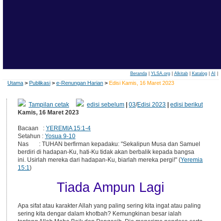
Beranda
|
YLSA.org
|
Alkitab
|
Katalog
|
AI
|
Utama
>
Publikasi
>
e-Renungan Harian
>
Edisi Kamis, 16 Maret 2023
Tampilan cetak
edisi sebelum
|
03
/
Edisi 2023
|
edisi berikut
Kamis, 16 Maret 2023
Bacaan :
YEREMIA 15:1-4
Setahun :
Yosua 9-10
Nas : TUHAN berfirman kepadaku: "Sekalipun Musa dan Samuel
berdiri di hadapan-Ku, hati-Ku tidak akan berbalik kepada bangsa
ini. Usirlah mereka dari hadapan-Ku, biarlah mereka pergi!" (
Yeremia
15:1
)
Tiada Ampun Lagi
Apa sifat atau karakter Allah yang paling sering kita ingat atau paling
sering kita dengar dalam khotbah? Kemungkinan besar ialah