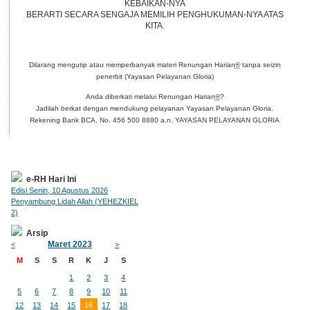
KEBAIKAN-NYA
BERARTI SECARA SENGAJA MEMILIH PENGHUKUMAN-NYA ATAS
KITA.
Dilarang mengutip atau memperbanyak materi Renungan Harian
®
tanpa seizin
penerbit (Yayasan Pelayanan Gloria)
Anda diberkati melalui Renungan Harian
®
?
Jadilah berkat dengan mendukung pelayanan Yayasan Pelayanan Gloria.
Rekening Bank BCA, No. 456 500 8880 a.n. YAYASAN PELAYANAN GLORIA
e-RH Hari Ini
Edisi Senin, 10 Agustus 2026
Penyambung Lidah Allah (YEHEZKIEL
2)
Arsip
Maret 2023
<
>
M
S
S
R
K
J
S
1
2
3
4
5
6
7
8
9
10
11
12
13
14
15
16
17
18