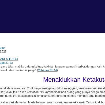
etak
 2023
ANES 11:1-44
gan 21-23
ng telah mati itu datang keluar, kaki dan tangannya masih terikat dengan kain 
ain itu dan biarkan ia pergi." (
Yohanes 11:44
)
Menaklukkan Ketakut
an dialami manusia. Contohnya takut gelap, takut ketinggian, takut membuat kesal
esar, yakni takut akan kematian. "Itu karena tidak ada orang yang punya pengala
uruh dunia ini, tidak akan kita temukan seorang yang mampu memberi tahu bagai
kabar dari Maria dan Marta bahwa Lazarus, saudara mereka sakit, Yesus tidak bu