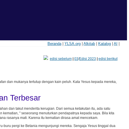
Beranda
|
YLSA.org
|
Alkitab
|
Katalog
|
AI
|
edisi sebelum
|
03
/
Edisi 2023
|
edisi berikut
kafan dan mukanya tertutup dengan kain peluh. Kata Yesus kepada mereka,
an Terbesar
ahan dan takut menderita kerugian. Dari semua ketakutan itu, ada satu
man kematian, " seseorang menuturkan pendapatnya kepada saya. Bila kita
mana rasanya mati. Karena itu kematian dirasa amat mencekam.
ru-buru pergi ke Betania mengunjungi mereka. Sengaja Yesus tinggal dua