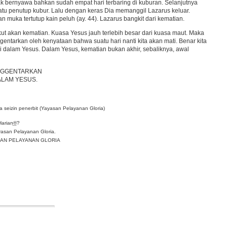
tak bernyawa bahkan sudah empat hari terbaring di kuburan. Selanjutnya
batu penutup kubur. Lalu dengan keras Dia memanggil Lazarus keluar.
n muka tertutup kain peluh (ay. 44). Lazarus bangkit dari kematian.
kut akan kematian. Kuasa Yesus jauh terlebih besar dari kuasa maut. Maka
gentarkan oleh kenyataan bahwa suatu hari nanti kita akan mati. Benar kita
 dalam Yesus. Dalam Yesus, kematian bukan akhir, sebaliknya, awal
ENGGENTARKAN
DALAM YESUS.
 seizin penerbit (Yayasan Pelayanan Gloria)
Harian
®
?
asan Pelayanan Gloria.
YASAN PELAYANAN GLORIA