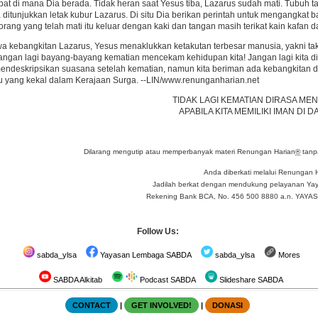
empat di mana Dia berada. Tidak heran saat Yesus tiba, Lazarus sudah mati. Tubuh 
ditunjukkan letak kubur Lazarus. Di situ Dia berikan perintah untuk mengangkat 
rang yang telah mati itu keluar dengan kaki dan tangan masih terikat kain kafan da
iwa kebangkitan Lazarus, Yesus menaklukkan ketakutan terbesar manusia, yakni ta
, jangan lagi bayang-bayang kematian mencekam kehidupan kita! Jangan lagi kita di
ndeskripsikan suasana setelah kematian, namun kita beriman ada kebangkitan di
u yang kekal dalam Kerajaan Surga. --LIN/www.renunganharian.net
TIDAK LAGI KEMATIAN DIRASA M
APABILA KITA MEMILIKI IMAN DI 
Dilarang mengutip atau memperbanyak materi Renungan Harian
®
tanpa
Anda diberkati melalui Renungan 
Jadilah berkat dengan mendukung pelayanan Yay
Rekening Bank BCA, No. 456 500 8880 a.n. YA
Follow Us:
sabda_ylsa
Yayasan Lembaga SABDA
sabda_ylsa
Mores
SABDA Alkitab
Podcast SABDA
Slideshare SABDA
CONTACT
|
GET INVOLVED!
|
DONASI