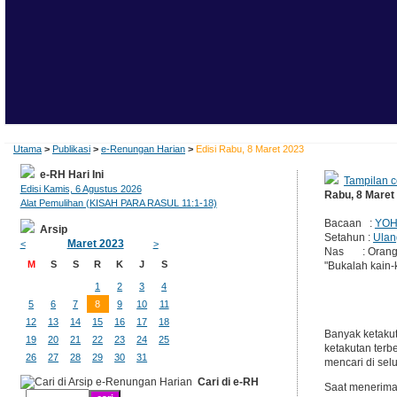
Utama
>
Publikasi
>
e-Renungan Harian
>
Edisi Rabu, 8 Maret 2023
e-RH Hari Ini
Tampilan c
Edisi Kamis, 6 Agustus 2026
Rabu, 8 Maret
Alat Pemulihan (KISAH PARA RASUL 11:1-18)
Bacaan :
YOH
Arsip
Setahun :
Ulan
Maret 2023
<
>
Nas : Orang ya
M
S
S
R
K
J
S
"Bukalah kain-k
1
2
3
4
5
6
7
8
9
10
11
12
13
14
15
16
17
18
Banyak ketakut
19
20
21
22
23
24
25
ketakutan terb
26
27
28
29
30
31
mencari di sel
Cari di e-RH
Saat menerima 