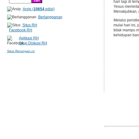
hari lagi di t
Yesus meminta 
Arsip (
10654
edisi)
Menakjubkan, o
Berlangganan
Melalui perist
Situs RH
mulai hari ini
Facebook RH
tidak mampu me
kehidupan bar
Aplikasi RH
Grup Diskusi RH
Situs Renungan.co