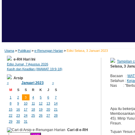
Utama
>
Publikasi
>
e-Renungan Harian
>
Edisi Selasa, 3 Januari 2023
e-RH Hari Ini
Tampilan c
Edisi Jumat, 7 Agustus 2026
Selasa, 3 Jan
Kasih dan Keadilan (IMAMAT 19:9-18)
Bacaan :
MAT
Arsip
Setahun :
Keja
Januari 2023
<
>
Nas : "Berbaha
M
S
S
R
K
J
S
1
2
3
4
5
6
7
8
9
10
11
12
13
14
Apa itu bekerja
15
16
17
18
19
20
21
Membosankan, c
22
23
24
25
26
27
28
45). Mirip Yus
29
30
31
Firaun.
Cari di e-RH
Tujuan Yesus m