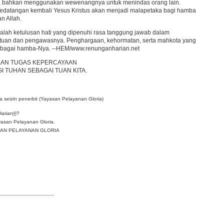
ya, bahkan menggunakan wewenangnya untuk menindas orang lain.
edatangan kembali Yesus Kristus akan menjadi malapetaka bagi hamba
n Allah.
dalah ketulusan hati yang dipenuhi rasa tanggung jawab dalam
gai tuan dan pengawasnya. Penghargaan, kehormatan, serta mahkota yang
sebagai hamba-Nya. --HEM/www.renunganharian.net
KAN TUGAS KEPERCAYAAN
 TUHAN SEBAGAI TUAN KITA.
 seizin penerbit (Yayasan Pelayanan Gloria)
Harian
®
?
asan Pelayanan Gloria.
YASAN PELAYANAN GLORIA