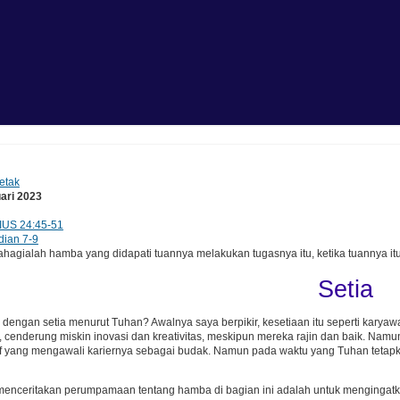
etak
uari 2023
IUS 24:45-51
dian 7-9
gialah hamba yang didapati tuannya melakukan tugasnya itu, ketika tuannya itu 
Setia
 dengan setia menurut Tuhan? Awalnya saya berpikir, kesetiaan itu seperti karyawan
enderung miskin inovasi dan kreativitas, meskipun mereka rajin dan baik. Namun 
uf yang mengawali kariernya sebagai budak. Namun pada waktu yang Tuhan tetapka
enceritakan perumpamaan tentang hamba di bagian ini adalah untuk mengingatka