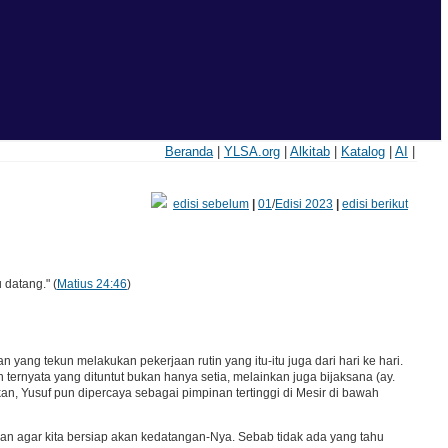
Beranda
|
YLSA.org
|
Alkitab
|
Katalog
|
AI
|
edisi sebelum
|
01
/
Edisi 2023
|
edisi berikut
datang." (
Matius 24:46
)
 yang tekun melakukan pekerjaan rutin yang itu-itu juga dari hari ke hari.
ternyata yang dituntut bukan hanya setia, melainkan juga bijaksana (ay.
n, Yusuf pun dipercaya sebagai pimpinan tertinggi di Mesir di bawah
n agar kita bersiap akan kedatangan-Nya. Sebab tidak ada yang tahu