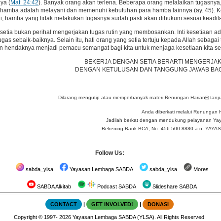
ya (
Mat. 24:42
). Banyak orang akan terlena. Beberapa orang melalaikan tugasn
 hamba adalah melayani dan memenuhi kebutuhan para hamba lainnya (ay. 45). K
di, hamba yang tidak melakukan tugasnya sudah pasti akan dihukum sesuai keadila
setia bukan perihal mengerjakan tugas rutin yang membosankan. Inti kesetiaan a
gas sebaik-baiknya. Selain itu, hati orang yang setia tertuju kepada Allah seba
n hendaknya menjadi pemacu semangat bagi kita untuk menjaga kesetiaan kita 
BEKERJA DENGAN SETIA BERARTI MENGERJA
DENGAN KETULUSAN DAN TANGGUNG JAWAB BAGI
Dilarang mengutip atau memperbanyak materi Renungan Harian
®
tanpa
Anda diberkati melalui Renungan 
Jadilah berkat dengan mendukung pelayanan Yay
Rekening Bank BCA, No. 456 500 8880 a.n. YA
Follow Us:
sabda_ylsa
Yayasan Lembaga SABDA
sabda_ylsa
Mores
SABDA Alkitab
Podcast SABDA
Slideshare SABDA
CONTACT
|
GET INVOLVED!
|
DONASI
Copyright
© 1997-
2026
Yayasan Lembaga SABDA (YLSA).
All Rights Reserved.