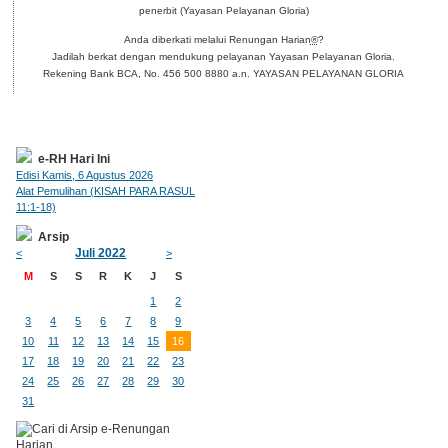
penerbit (Yayasan Pelayanan Gloria)
Anda diberkati melalui Renungan Harian
®
?
Jadilah berkat dengan mendukung pelayanan Yayasan Pelayanan Gloria.
Rekening Bank BCA, No. 456 500 8880 a.n. YAYASAN PELAYANAN GLORIA
e-RH Hari Ini
Edisi Kamis, 6 Agustus 2026
Alat Pemulihan (KISAH PARA RASUL
11:1-18)
Arsip
Juli 2022
<
>
M
S
S
R
K
J
S
1
2
3
4
5
6
7
8
9
10
11
12
13
14
15
16
17
18
19
20
21
22
23
24
25
26
27
28
29
30
31