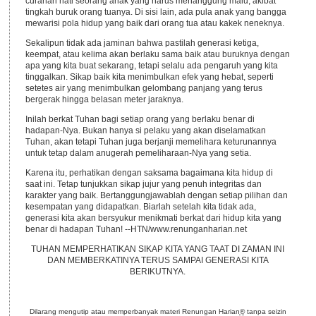
curahan hati seorang anak yang harus menanggung malu, akibat
tingkah buruk orang tuanya. Di sisi lain, ada pula anak yang bangga
mewarisi pola hidup yang baik dari orang tua atau kakek neneknya.
Sekalipun tidak ada jaminan bahwa pastilah generasi ketiga,
keempat, atau kelima akan berlaku sama baik atau buruknya dengan
apa yang kita buat sekarang, tetapi selalu ada pengaruh yang kita
tinggalkan. Sikap baik kita menimbulkan efek yang hebat, seperti
setetes air yang menimbulkan gelombang panjang yang terus
bergerak hingga belasan meter jaraknya.
Inilah berkat Tuhan bagi setiap orang yang berlaku benar di
hadapan-Nya. Bukan hanya si pelaku yang akan diselamatkan
Tuhan, akan tetapi Tuhan juga berjanji memelihara keturunannya
untuk tetap dalam anugerah pemeliharaan-Nya yang setia.
Karena itu, perhatikan dengan saksama bagaimana kita hidup di
saat ini. Tetap tunjukkan sikap jujur yang penuh integritas dan
karakter yang baik. Bertanggungjawablah dengan setiap pilihan dan
kesempatan yang didapatkan. Biarlah setelah kita tidak ada,
generasi kita akan bersyukur menikmati berkat dari hidup kita yang
benar di hadapan Tuhan! --HTN/www.renunganharian.net
TUHAN MEMPERHATIKAN SIKAP KITA YANG TAAT DI ZAMAN INI
DAN MEMBERKATINYA TERUS SAMPAI GENERASI KITA
BERIKUTNYA.
Dilarang mengutip atau memperbanyak materi Renungan Harian
®
tanpa seizin