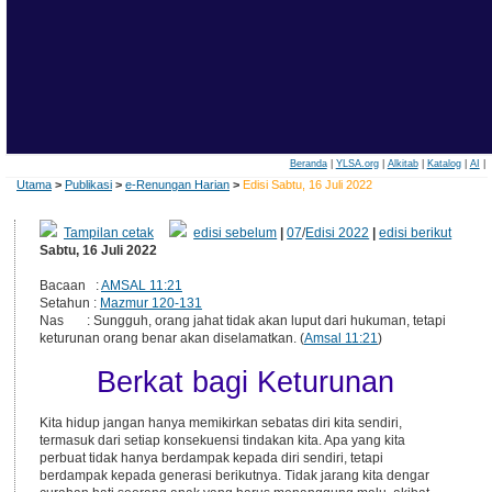
Beranda
|
YLSA.org
|
Alkitab
|
Katalog
|
AI
|
Utama
>
Publikasi
>
e-Renungan Harian
>
Edisi Sabtu, 16 Juli 2022
Tampilan cetak
edisi sebelum
|
07
/
Edisi 2022
|
edisi berikut
Sabtu, 16 Juli 2022
Bacaan :
AMSAL 11:21
Setahun :
Mazmur 120-131
Nas : Sungguh, orang jahat tidak akan luput dari hukuman, tetapi
keturunan orang benar akan diselamatkan. (
Amsal 11:21
)
Berkat bagi Keturunan
Kita hidup jangan hanya memikirkan sebatas diri kita sendiri,
termasuk dari setiap konsekuensi tindakan kita. Apa yang kita
perbuat tidak hanya berdampak kepada diri sendiri, tetapi
berdampak kepada generasi berikutnya. Tidak jarang kita dengar