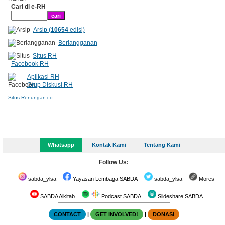
Cari di e-RH
Arsip (
10654
edisi)
Berlangganan
Situs RH
Facebook RH
Aplikasi RH
Grup Diskusi RH
Situs Renungan.co
Whatsapp
Kontak Kami
Tentang Kami
Follow Us:
sabda_ylsa
Yayasan Lembaga SABDA
sabda_ylsa
Mores
SABDA Alkitab
Podcast SABDA
Slideshare SABDA
CONTACT
|
GET INVOLVED!
|
DONASI