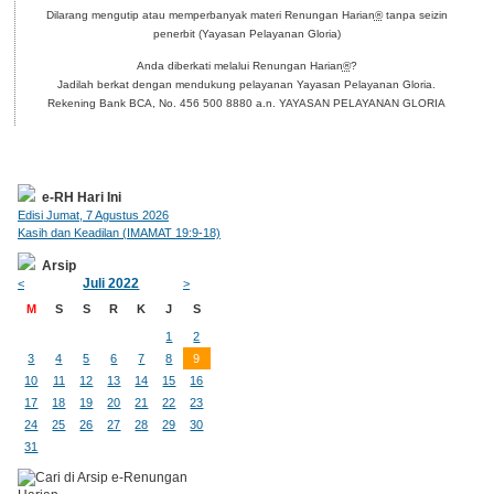
Dilarang mengutip atau memperbanyak materi Renungan Harian
®
tanpa seizin
penerbit (Yayasan Pelayanan Gloria)
Anda diberkati melalui Renungan Harian
®
?
Jadilah berkat dengan mendukung pelayanan Yayasan Pelayanan Gloria.
Rekening Bank BCA, No. 456 500 8880 a.n. YAYASAN PELAYANAN GLORIA
e-RH Hari Ini
Edisi Jumat, 7 Agustus 2026
Kasih dan Keadilan (IMAMAT 19:9-18)
Arsip
Juli 2022
<
>
M
S
S
R
K
J
S
1
2
3
4
5
6
7
8
9
10
11
12
13
14
15
16
17
18
19
20
21
22
23
24
25
26
27
28
29
30
31