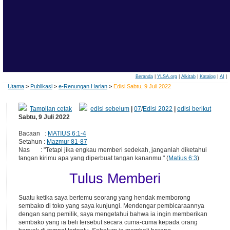
Beranda
|
YLSA.org
|
Alkitab
|
Katalog
|
AI
|
Utama
>
Publikasi
>
e-Renungan Harian
>
Edisi Sabtu, 9 Juli 2022
Tampilan cetak
edisi sebelum
|
07
/
Edisi 2022
|
edisi berikut
Sabtu, 9 Juli 2022
Bacaan :
MATIUS 6:1-4
Setahun :
Mazmur 81-87
Nas : "Tetapi jika engkau memberi sedekah, janganlah diketahui
tangan kirimu apa yang diperbuat tangan kananmu." (
Matius 6:3
)
Tulus Memberi
Suatu ketika saya bertemu seorang yang hendak memborong
sembako di toko yang saya kunjungi. Mendengar pembicaraannya
dengan sang pemilik, saya mengetahui bahwa ia ingin memberikan
sembako yang ia beli tersebut secara cuma-cuma kepada orang