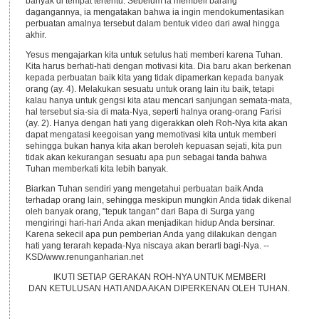
banyak di tempat tertentu. Sebelum ia membeli barang
dagangannya, ia mengatakan bahwa ia ingin mendokumentasikan
perbuatan amalnya tersebut dalam bentuk video dari awal hingga
akhir.
Yesus mengajarkan kita untuk setulus hati memberi karena Tuhan.
Kita harus berhati-hati dengan motivasi kita. Dia baru akan berkenan
kepada perbuatan baik kita yang tidak dipamerkan kepada banyak
orang (ay. 4). Melakukan sesuatu untuk orang lain itu baik, tetapi
kalau hanya untuk gengsi kita atau mencari sanjungan semata-mata,
hal tersebut sia-sia di mata-Nya, seperti halnya orang-orang Farisi
(ay. 2). Hanya dengan hati yang digerakkan oleh Roh-Nya kita akan
dapat mengatasi keegoisan yang memotivasi kita untuk memberi
sehingga bukan hanya kita akan beroleh kepuasan sejati, kita pun
tidak akan kekurangan sesuatu apa pun sebagai tanda bahwa
Tuhan memberkati kita lebih banyak.
Biarkan Tuhan sendiri yang mengetahui perbuatan baik Anda
terhadap orang lain, sehingga meskipun mungkin Anda tidak dikenal
oleh banyak orang, "tepuk tangan" dari Bapa di Surga yang
mengiringi hari-hari Anda akan menjadikan hidup Anda bersinar.
Karena sekecil apa pun pemberian Anda yang dilakukan dengan
hati yang terarah kepada-Nya niscaya akan berarti bagi-Nya. --
KSD/www.renunganharian.net
IKUTI SETIAP GERAKAN ROH-NYA UNTUK MEMBERI
DAN KETULUSAN HATI ANDA AKAN DIPERKENAN OLEH TUHAN.