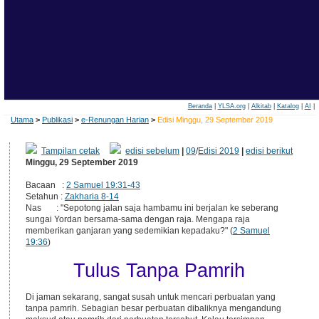
Beranda
|
YLSA.org
|
Alkitab
|
Katalog
|
AI
|
Utama
>
Publikasi
>
e-Renungan Harian
>
Edisi Minggu, 29 September 2019
Tampilan cetak
edisi sebelum
|
09
/
Edisi 2019
|
edisi berikut
Minggu, 29 September 2019
Bacaan :
2 Samuel 19:31-43
Setahun :
Zakharia 8-14
Nas : "Sepotong jalan saja hambamu ini berjalan ke seberang
sungai Yordan bersama-sama dengan raja. Mengapa raja
memberikan ganjaran yang sedemikian kepadaku?" (
2 Samuel
19:36
)
Tulus Tanpa Pamrih
Di jaman sekarang, sangat susah untuk mencari perbuatan yang
tanpa pamrih. Sebagian besar perbuatan dibaliknya mengandung