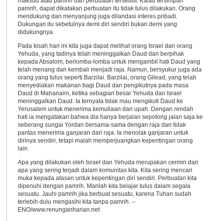
maksud atau pamrih dari perbuatan tersebut. Kalau tersimpan
pamrih, dapat dikatakan perbuatan itu tidak tulus dilakukan. Orang
mendukung dan menyanjung juga dilandasi interes pribadi.
Dukungan itu sebetulnya demi diri sendiri bukan demi yang
didukungnya.
Pada kisah hari ini kita juga dapat melihat orang Israel dan orang
Yehuda, yang tadinya telah meninggalkan Daud dan berpihak
kepada Absalom, berlomba-lomba untuk mengambil hati Daud yang
telah menang dan kembali menjadi raja. Namun, bersyukur juga ada
orang yang tulus seperti Barzilai. Barzilai, orang Gilead, yang telah
menyediakan makanan bagi Daud dan pengikutnya pada masa
Daud di Mahanaim, ketika sebagian besar Yehuda dan Israel
meninggalkan Daud. Ia ternyata tidak mau mengikuti Daud ke
Yerusalem untuk menerima kemuliaan dan upah. Dengan rendah
hati ia mengatakan bahwa dia hanya berjalan sepotong jalan saja ke
seberang sungai Yordan bersama-sama dengan raja dan tidak
pantas menerima ganjaran dari raja. Ia menolak ganjaran untuk
dirinya sendiri, tetapi malah memperjuangkan kepentingan orang
lain.
Apa yang dilakukan oleh Israel dan Yehuda merupakan cermin dari
apa yang sering terjadi dalam komunitas kita. Kita sering mencari
muka kepada atasan untuk kepentingan diri sendiri. Perbuatan kita
dipenuhi dengan pamrih. Marilah kita belajar tulus dalam segala
sesuatu. Jauhi pamrih jika berbuat sesuatu, karena Tuhan sudah
terlebih dulu mengasihi kita tanpa pamrih. --
ENO/www.renunganharian.net