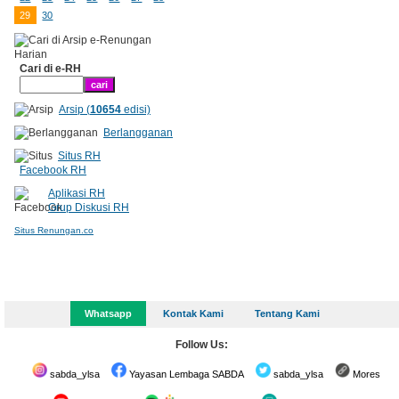
29
30
Cari di e-RH
Arsip (
10654
edisi)
Berlangganan
Situs RH
Facebook RH
Aplikasi RH
Grup Diskusi RH
Situs Renungan.co
Whatsapp
Kontak Kami
Tentang Kami
Follow Us:
sabda_ylsa
Yayasan Lembaga SABDA
sabda_ylsa
Mores