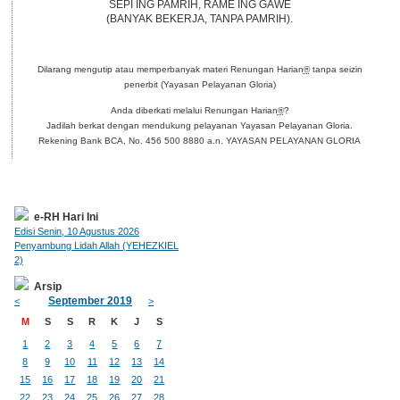
SEPI ING PAMRIH, RAME ING GAWE
(BANYAK BEKERJA, TANPA PAMRIH).
Dilarang mengutip atau memperbanyak materi Renungan Harian
®
tanpa seizin
penerbit (Yayasan Pelayanan Gloria)
Anda diberkati melalui Renungan Harian
®
?
Jadilah berkat dengan mendukung pelayanan Yayasan Pelayanan Gloria.
Rekening Bank BCA, No. 456 500 8880 a.n. YAYASAN PELAYANAN GLORIA
e-RH Hari Ini
Edisi Senin, 10 Agustus 2026
Penyambung Lidah Allah (YEHEZKIEL
2)
Arsip
September 2019
<
>
M
S
S
R
K
J
S
1
2
3
4
5
6
7
8
9
10
11
12
13
14
15
16
17
18
19
20
21
22
23
24
25
26
27
28