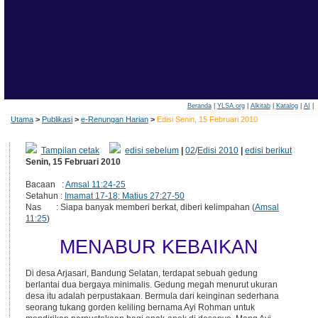
Beranda
|
YLSA.org
|
Alkitab
|
Katalog
|
AI
|
Utama
>
Publikasi
>
e-Renungan Harian
>
Edisi Senin, 15 Februari 2010
Tampilan cetak
edisi sebelum
|
02
/
Edisi 2010
|
edisi berikut
Senin, 15 Februari 2010
Bacaan :
Amsal 11:24-25
Setahun :
Imamat 17-18; Matius 27:27-50
Nas : Siapa banyak memberi berkat, diberi kelimpahan (
Amsal
11:25
)
MENABUR KEBAIKAN
Di desa Arjasari, Bandung Selatan, terdapat sebuah gedung
berlantai dua bergaya minimalis. Gedung megah menurut ukuran
desa itu adalah perpustakaan. Bermula dari keinginan sederhana
seorang tukang gorden keliling bernama Ayi Rohman untuk