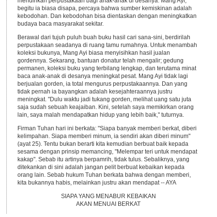
mendirikan perpustakaan bagi anak-anak di desanya. Mang Ayi,
begitu ia biasa disapa, percaya bahwa sumber kemiskinan adalah
kebodohan. Dan kebodohan bisa dientaskan dengan meningkatkan
budaya baca masyarakat sekitar.
Berawal dari tujuh puluh buah buku hasil cari sana-sini, berdirilah
perpustakaan seadanya di ruang tamu rumahnya. Untuk menambah
koleksi bukunya, Mang Ayi biasa menyisihkan hasil jualan
gordennya. Sekarang, bantuan donatur telah mengalir; gedung
permanen, koleksi buku yang terbilang lengkap, dan terutama minat
baca anak-anak di desanya meningkat pesat. Mang Ayi tidak lagi
berjualan gorden, ia total mengurus perpustakaannya. Dan yang
tidak pernah ia bayangkan adalah kesejahteraannya justru
meningkat. "Dulu waktu jadi tukang gorden, melihat uang satu juta
saja sudah sebuah keajaiban. Kini, setelah saya memikirkan orang
lain, saya malah mendapatkan hidup yang lebih baik," tuturnya.
Firman Tuhan hari ini berkata: "Siapa banyak memberi berkat, diberi
kelimpahan. Siapa memberi minum, ia sendiri akan diberi minum"
(ayat 25). Tentu bukan berarti kita kemudian berbuat baik kepada
sesama dengan prinsip memancing, "Melempar teri untuk mendapat
kakap". Sebab itu artinya berpamrih, tidak tulus. Sebaliknya, yang
ditekankan di sini adalah jangan pelit berbuat kebaikan kepada
orang lain. Sebab hukum Tuhan berkata bahwa dengan memberi,
kita bukannya habis, melainkan justru akan mendapat -- AYA
SIAPA YANG MENABUR KEBAIKAN
AKAN MENUAI BERKAT