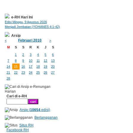
e-RH Hari Ini
Edisi Minggu, 9 Agustus 2026
Menjadi Jembatan (YOHANES 4:1-42)
Arsip
Februari 2010
<
>
M
S
S
R
K
J
S
1
2
3
4
5
6
7
8
9
10
11
12
13
14
15
16
17
18
19
20
21
22
23
24
25
26
27
28
Cari di e-RH
Arsip (
10654
edisi)
Berlangganan
Situs RH
Facebook RH