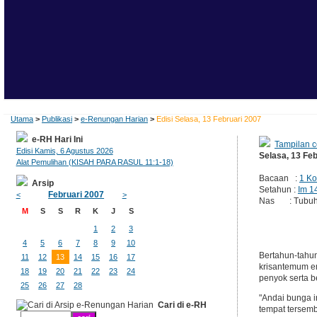
Utama
>
Publikasi
>
e-Renungan Harian
>
Edisi Selasa, 13 Februari 2007
e-RH Hari Ini
Tampilan c
Edisi Kamis, 6 Agustus 2026
Selasa, 13 Fe
Alat Pemulihan (KISAH PARA RASUL 11:1-18)
Bacaan :
1 Ko
Arsip
Setahun :
Im 1
Februari 2007
<
>
Nas : Tubuh y
M
S
S
R
K
J
S
1
2
3
4
5
6
7
8
9
10
Bertahun-tahun
11
12
13
14
15
16
17
krisantemum e
18
19
20
21
22
23
24
penyok serta b
25
26
27
28
"Andai bunga i
Cari di e-RH
tempat tersembu