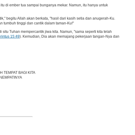
tu di ember tua sampai bunganya mekar. Namun, itu hanya untuk
," begitu Allah akan berkata, "hasil dari kasih setia dan anugerah-Ku.
kan tumbuh tinggi dan cantik dalam taman-Ku!"
 situ Tuhan mempercantik jiwa kita. Namun, "sama seperti kita telah
rintus 15:49
). Kemudian, Dia akan memajang pekerjaan tangan-Nya dan
 TEMPAT BAGI KITA
ENEMPATINYA