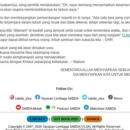
anyakannya, sang pemilik menjelaskan, "Oh, saya memang menyemaikan tanaman i
ya akan segera memindahkannya ke kebun saya."
tawa dan membayangkan pemandangan seperti ini di surga, "Ada satu jiwa yang cantik
tu terpenjara dalam tubuh yang rusak dan tidak dikenal, tetapi sebentar lagi, ia a
ng kita "ditanam" di wadah yang penyok serta rusak untuk sementara waktu, dan di
ari yang alamiah, demikian pula kita akan memakai rupa dari yang surgawi" (
1 Ko
 agar dapat dilihat semua orang. Inilah jaminan dan sukacita kita -- DHR
ubuh yang tak akan dimakan usia,
erkuasa bersama-Nya sepanjang masa;
h suatu pengharapan yang menakjubkan:
rsama dengan Kristus sepanjang kekekalan. -- Watson
SEMENTARA ALLAH MENYIAPKAN SEBUAH
DIA MENYIAPKAN KITA UNTUK M
Follow Us:
sabda_ylsa
Yayasan Lembaga SABDA
sabda_ylsa
Mores
SABDA Alkitab
Podcast SABDA
Slideshare SABDA
CONTACT
|
GET INVOLVED!
|
DONASI
Copyright
© 1997-
2026
Yayasan Lembaga SABDA (YLSA).
All Rights Reserved.