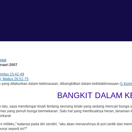
etak
bruari 2007
rintus 15:42-49
4; Matius 26:51-75
ang ditaburkan dalam kebinasaan, dibangkitkan dalam ketidakbinasaan (
1 Kori
BANGKIT DALAM K
 lalu, saya mendengar kisah tentang seorang lelaki yang sedang mencari bunga u
mas yang penuh bunga bermekaran. Satu hal yang membuatnya heran, tanaman itu
erkarat.
ni milikku," katanya pada diri sendiri, "aku akan menaruhnya di pot cantik dan 
nyi seperti ini?"