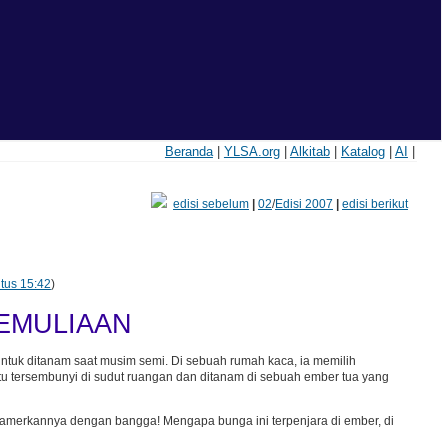
Beranda
|
YLSA.org
|
Alkitab
|
Katalog
|
AI
|
edisi sebelum
|
02
/
Edisi 2007
|
edisi berikut
ntus 15:42
)
EMULIAAN
ntuk ditanam saat musim semi. Di sebuah rumah kaca, ia memilih
 tersembunyi di sudut ruangan dan ditanam di sebuah ember tua yang
memamerkannya dengan bangga! Mengapa bunga ini terpenjara di ember, di