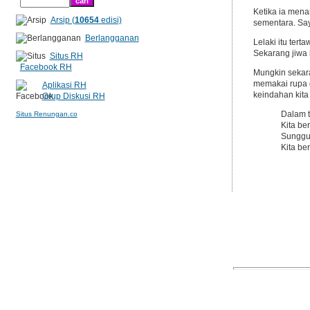
Ketika ia men
Arsip (
10654
edisi)
sementara. Sa
Berlangganan
Lelaki itu ter
Sekarang jiwa i
Situs RH
Facebook RH
Mungkin sekara
memakai rupa d
Aplikasi RH
keindahan kita
Grup Diskusi RH
Dalam t
Situs Renungan.co
Kita b
Sunggu
Kita be