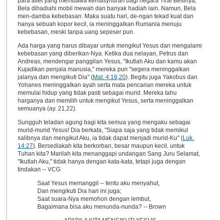
para atlet yang membawa kemasyhuran bagi negara Tirai Besinya,
Bela dihadiahi mobil mewah dan banyak hadiah lain. Namun, Bela
men-damba kebebasan. Maka suatu hari, de-ngan tekad kuat dan
hanya sebuah kopor kecil, ia meninggalkan Rumania menuju
kebebasan, meski tanpa uang sepeser pun.
Ada harga yang harus dibayar untuk mengikut Yesus dan mengalami
kebebasan yang diberikan-Nya. Ketika dua nelayan, Petrus dan
Andreas, mendengar panggilan Yesus, "Ikutlah Aku dan kamu akan
Kujadikan penjala manusia," mereka pun "segera meninggalkan
jalanya dan mengikuti Dia" (
Mat. 4:19,20
). Begitu juga Yakobus dan
Yohanes meninggalkan ayah serta mata pencarian mereka untuk
memulai hidup yang tidak pasti sebagai murid. Mereka tahu
harganya dan memilih untuk mengikut Yesus, serta meninggalkan
semuanya (ay. 21,22).
Sungguh teladan agung bagi kita semua yang mengaku sebagai
murid-murid Yesus! Dia berkata, "Siapa saja yang tidak memikul
salibnya dan mengikut Aku, ia tidak dapat menjadi murid-Ku" (
Luk.
14:27
). Bersediakah kita berkorban, besar maupun kecil, untuk
Tuhan kita? Marilah kita menanggapi undangan Sang Juru Selamat,
"Ikutlah Aku," tidak hanya dengan kata-kata, tetapi juga dengan
tindakan -- VCG
Saat Yesus memanggil -- tentu aku menyahut,
Dan mengikuti Dia hari ini juga;
Saat suara-Nya memohon dengan lembut,
Bagaimana bisa aku menunda-nunda? -- Brown