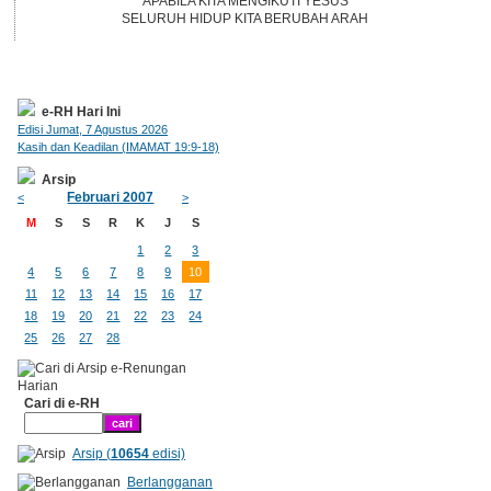
APABILA KITA MENGIKUTI YESUS
SELURUH HIDUP KITA BERUBAH ARAH
e-RH Hari Ini
Edisi Jumat, 7 Agustus 2026
Kasih dan Keadilan (IMAMAT 19:9-18)
Arsip
Februari 2007
<
>
M
S
S
R
K
J
S
1
2
3
4
5
6
7
8
9
10
11
12
13
14
15
16
17
18
19
20
21
22
23
24
25
26
27
28
Cari di e-RH
Arsip (
10654
edisi)
Berlangganan