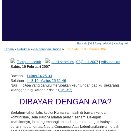
Beranda
|
YLSA.org
|
Alkitab
|
Katalog
|
AI
|
Utama
>
Publikasi
>
e-Renungan Harian
>
Edisi Sabtu, 10 Februari 2007
Tampilan cetak
edisi sebelum
|
02
/
Edisi 2007
|
edisi berikut
Sabtu, 10 Februari 2007
Bacaan :
Lukas 14:25-33
Setahun :
Im 8-10; Matius 25:31-46
Nas : Apa yang dahulu merupakan keuntungan bagiku, sekarang
kuanggap rugi karena Kristus (
Flp. 3:7
)
DIBAYAR DENGAN APA?
Bertahun-tahun lalu, ketika Rumania masih di bawah kendali
komunisme, Bela Karolyi adalah pelatih senam. De-ngan
keahliannya, ia mengembangkan ba-kat para bintang, misalnya atlet
peraih medali emas, Nadia Comaneci. Atas keberhasilannya melatih