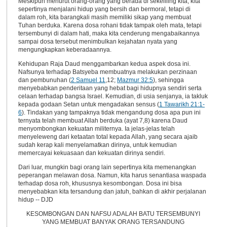
Meskipun menurut orang-orang yang berada di sekeliling kita, kita
sepertinya menjalani hidup yang bersih dan bermoral, tetapi di
dalam roh, kita barangkali masih memiliki sikap yang membuat
Tuhan berduka. Karena dosa rohani tidak tampak oleh mata, tetapi
tersembunyi di dalam hati, maka kita cenderung mengabaikannya
sampai dosa tersebut menimbulkan kejahatan nyata yang
mengungkapkan keberadaannya.
Kehidupan Raja Daud menggambarkan kedua aspek dosa ini.
Nafsunya terhadap Batsyeba membuatnya melakukan perzinaan
dan pembunuhan (
2 Samuel 11
,12;
Mazmur 32:5
), sehingga
menyebabkan penderitaan yang hebat bagi hidupnya sendiri serta
celaan terhadap bangsa Israel. Kemudian, di usia senjanya, ia takluk
kepada godaan Setan untuk mengadakan sensus (
1 Tawarikh 21:1-
6
). Tindakan yang tampaknya tidak mengandung dosa apa pun ini
ternyata telah membuat Allah berduka (ayat 7,8) karena Daud
menyombongkan kekuatan militernya. Ia jelas-jelas telah
menyeleweng dari ketaatan total kepada Allah, yang secara ajaib
sudah kerap kali menyelamatkan dirinya, untuk kemudian
memercayai kekuasaan dan kekuatan dirinya sendiri.
Dari luar, mungkin bagi orang lain sepertinya kita memenangkan
peperangan melawan dosa. Namun, kita harus senantiasa waspada
terhadap dosa roh, khususnya kesombongan. Dosa ini bisa
menyebabkan kita tersandung dan jatuh, bahkan di akhir perjalanan
hidup -- DJD
KESOMBONGAN DAN NAFSU ADALAH BATU TERSEMBUNYI
YANG MEMBUAT BANYAK ORANG TERSANDUNG