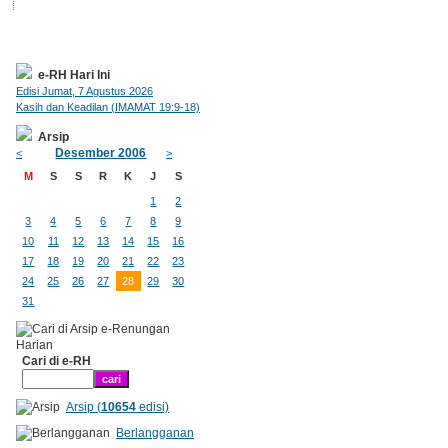
e-RH Hari Ini
Edisi Jumat, 7 Agustus 2026
Kasih dan Keadilan (IMAMAT 19:9-18)
Arsip
Desember 2006
<
>
M
S
S
R
K
J
S
1
2
3
4
5
6
7
8
9
10
11
12
13
14
15
16
17
18
19
20
21
22
23
24
25
26
27
28
29
30
31
Cari di e-RH
Arsip (
10654
edisi)
Berlangganan