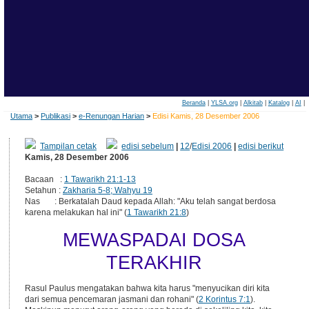
Beranda
|
YLSA.org
|
Alkitab
|
Katalog
|
AI
|
Utama
>
Publikasi
>
e-Renungan Harian
>
Edisi Kamis, 28 Desember 2006
Tampilan cetak
edisi sebelum
|
12
/
Edisi 2006
|
edisi berikut
Kamis, 28 Desember 2006
Bacaan :
1 Tawarikh 21:1-13
Setahun :
Zakharia 5-8; Wahyu 19
Nas : Berkatalah Daud kepada Allah: "Aku telah sangat berdosa
karena melakukan hal ini" (
1 Tawarikh 21:8
)
MEWASPADAI DOSA
TERAKHIR
Rasul Paulus mengatakan bahwa kita harus "menyucikan diri kita
dari semua pencemaran jasmani dan rohani" (
2 Korintus 7:1
).