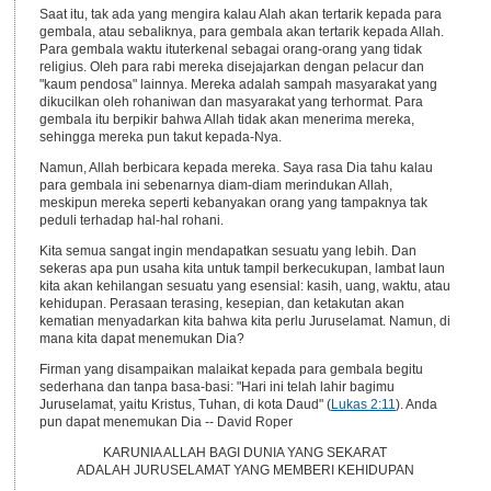
Saat itu, tak ada yang mengira kalau Alah akan tertarik kepada para
gembala, atau sebaliknya, para gembala akan tertarik kepada Allah.
Para gembala waktu ituterkenal sebagai orang-orang yang tidak
religius. Oleh para rabi mereka disejajarkan dengan pelacur dan
"kaum pendosa" lainnya. Mereka adalah sampah masyarakat yang
dikucilkan oleh rohaniwan dan masyarakat yang terhormat. Para
gembala itu berpikir bahwa Allah tidak akan menerima mereka,
sehingga mereka pun takut kepada-Nya.
Namun, Allah berbicara kepada mereka. Saya rasa Dia tahu kalau
para gembala ini sebenarnya diam-diam merindukan Allah,
meskipun mereka seperti kebanyakan orang yang tampaknya tak
peduli terhadap hal-hal rohani.
Kita semua sangat ingin mendapatkan sesuatu yang lebih. Dan
sekeras apa pun usaha kita untuk tampil berkecukupan, lambat laun
kita akan kehilangan sesuatu yang esensial: kasih, uang, waktu, atau
kehidupan. Perasaan terasing, kesepian, dan ketakutan akan
kematian menyadarkan kita bahwa kita perlu Juruselamat. Namun, di
mana kita dapat menemukan Dia?
Firman yang disampaikan malaikat kepada para gembala begitu
sederhana dan tanpa basa-basi: "Hari ini telah lahir bagimu
Juruselamat, yaitu Kristus, Tuhan, di kota Daud" (
Lukas 2:11
). Anda
pun dapat menemukan Dia -- David Roper
KARUNIA ALLAH BAGI DUNIA YANG SEKARAT
ADALAH JURUSELAMAT YANG MEMBERI KEHIDUPAN