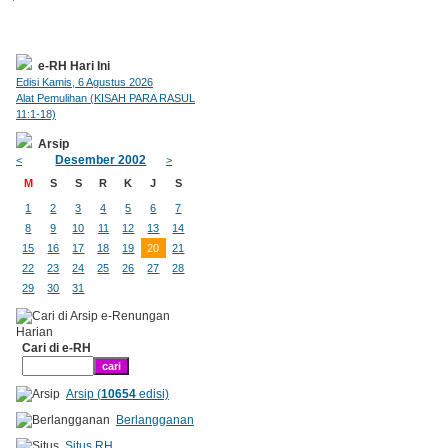
e-RH Hari Ini
Edisi Kamis, 6 Agustus 2026
Alat Pemulihan (KISAH PARA RASUL
11:1-18)
Arsip
Desember 2002
<
>
M
S
S
R
K
J
S
1
2
3
4
5
6
7
8
9
10
11
12
13
14
15
16
17
18
19
20
21
22
23
24
25
26
27
28
29
30
31
Cari di e-RH
Arsip (
10654
edisi)
Berlangganan
Situs RH