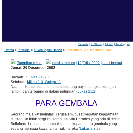
Beranda
|
YLSA.org
|
Alkitab
|
Katalog
|
AI
|
Utama
>
Publikasi
>
e-Renungan Harian
>
Edisi Jumat, 20 Desember 2002
Tampilan cetak
edisi sebelum
|
12
/
Edisi 2002
|
edisi berikut
Jumat, 20 Desember 2002
Bacaan :
Lukas 2:8-20
Setahun :
Mikha 1-3; Wahyu 11
Nas : Kamu akan menjumpai seorang bayi dibungkus dengan
lampin dan terbaring di dalam palungan (
Lukas 2:12
)
PARA GEMBALA
Seorang malaikat melintasi Yerusalem, pusat kegiatan keagamaan
di Israel. Ia tidak pergi ke Herodium, vila Herodes yang ada di dekat
Betlehem. Ia justru menampakkan diri kepada para gembala yang
sedang menjaga kawanan ternak mereka (
Lukas 2:8,9
).