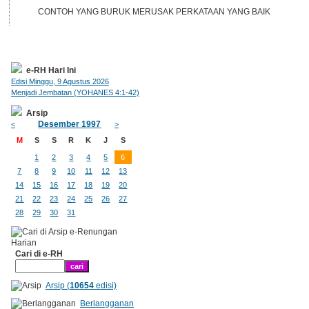
CONTOH YANG BURUK MERUSAK PERKATAAN YANG BAIK
e-RH Hari Ini
Edisi Minggu, 9 Agustus 2026
Menjadi Jembatan (YOHANES 4:1-42)
Arsip
Desember 1997
<
>
M
S
S
R
K
J
S
1
2
3
4
5
6
7
8
9
10
11
12
13
14
15
16
17
18
19
20
21
22
23
24
25
26
27
28
29
30
31
Cari di e-RH
Arsip (
10654
edisi)
Berlangganan