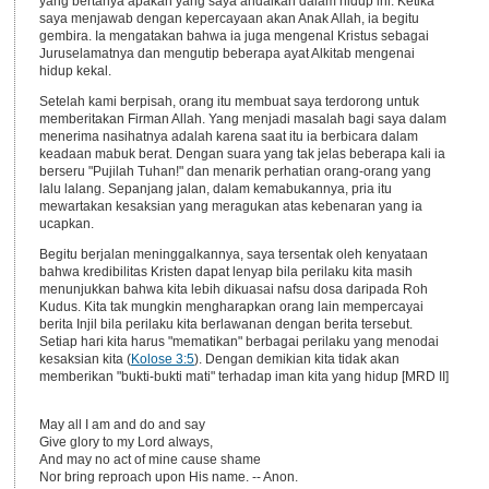
yang bertanya apakah yang saya andalkan dalam hidup ini. Ketika
saya menjawab dengan kepercayaan akan Anak Allah, ia begitu
gembira. Ia mengatakan bahwa ia juga mengenal Kristus sebagai
Juruselamatnya dan mengutip beberapa ayat Alkitab mengenai
hidup kekal.
Setelah kami berpisah, orang itu membuat saya terdorong untuk
memberitakan Firman Allah. Yang menjadi masalah bagi saya dalam
menerima nasihatnya adalah karena saat itu ia berbicara dalam
keadaan mabuk berat. Dengan suara yang tak jelas beberapa kali ia
berseru "Pujilah Tuhan!" dan menarik perhatian orang-orang yang
lalu lalang. Sepanjang jalan, dalam kemabukannya, pria itu
mewartakan kesaksian yang meragukan atas kebenaran yang ia
ucapkan.
Begitu berjalan meninggalkannya, saya tersentak oleh kenyataan
bahwa kredibilitas Kristen dapat lenyap bila perilaku kita masih
menunjukkan bahwa kita lebih dikuasai nafsu dosa daripada Roh
Kudus. Kita tak mungkin mengharapkan orang lain mempercayai
berita Injil bila perilaku kita berlawanan dengan berita tersebut.
Setiap hari kita harus "mematikan" berbagai perilaku yang menodai
kesaksian kita (
Kolose 3:5
). Dengan demikian kita tidak akan
memberikan "bukti-bukti mati" terhadap iman kita yang hidup [MRD II]
May all I am and do and say
Give glory to my Lord always,
And may no act of mine cause shame
Nor bring reproach upon His name. -- Anon.