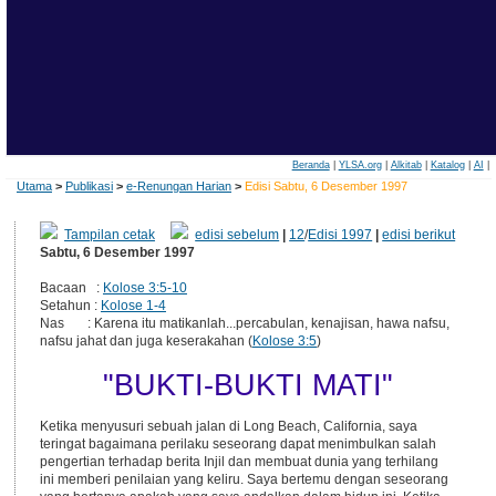
Beranda
|
YLSA.org
|
Alkitab
|
Katalog
|
AI
|
Utama
>
Publikasi
>
e-Renungan Harian
>
Edisi Sabtu, 6 Desember 1997
Tampilan cetak
edisi sebelum
|
12
/
Edisi 1997
|
edisi berikut
Sabtu, 6 Desember 1997
Bacaan :
Kolose 3:5-10
Setahun :
Kolose 1-4
Nas : Karena itu matikanlah...percabulan, kenajisan, hawa nafsu,
nafsu jahat dan juga keserakahan (
Kolose 3:5
)
"BUKTI-BUKTI MATI"
Ketika menyusuri sebuah jalan di Long Beach, California, saya
teringat bagaimana perilaku seseorang dapat menimbulkan salah
pengertian terhadap berita Injil dan membuat dunia yang terhilang
ini memberi penilaian yang keliru. Saya bertemu dengan seseorang