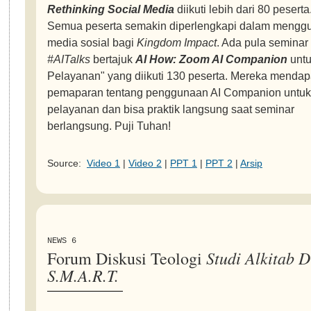
Rethinking Social Media
diikuti lebih dari 80 peserta
Semua peserta semakin diperlengkapi dalam mengg
media sosial bagi
Kingdom Impact
. Ada pula seminar
#AITalks
bertajuk
AI How: Zoom AI Companion
unt
Pelayanan" yang diikuti 130 peserta. Mereka mendap
pemaparan tentang penggunaan AI Companion untuk
pelayanan dan bisa praktik langsung saat seminar
berlangsung. Puji Tuhan!
Source:
Video 1
|
Video 2
|
PPT 1
|
PPT 2
|
Arsip
NEWS 6
Studi Alkitab D
Forum Diskusi Teologi
S.M.A.R.T.