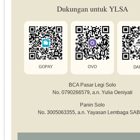
Dukungan untuk YLSA
OVO
GOPAY
DA
BCA Pasar Legi Solo
No. 0790266579, a.n. Yulia Oeniyati
Panin Solo
No. 3005063355, a.n. Yayasan Lembaga SA