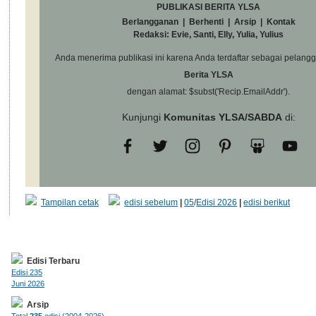
PUBLIKASI BERITA YLSA
Berlangganan
|
Berhenti
|
Arsip
|
Kontak
Redaksi: Evie, Santi, Elly, Yulia, Yulius
Anda menerima publikasi ini karena Anda terdaftar sebagai pelangg
Berita YLSA
dengan alamat: $subst('Recip.EmailAddr').
Kunjungi
Komunitas YLSA/SABDA
di:
Tampilan cetak
edisi sebelum
|
05
/
Edisi 2026
|
edisi berikut
Edisi Terbaru
Edisi 235
Juni 2026
Arsip
Total
235
edisi (2004-2026)