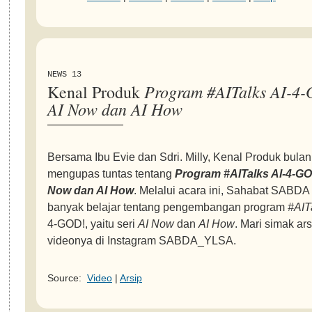
NEWS 13
Program #AITalks AI-4
Kenal Produk
AI Now dan AI How
Bersama Ibu Evie dan Sdri. Milly, Kenal Produk bulan 
mengupas tuntas tentang
Program #AITalks AI-4-GO
Now dan AI How
. Melalui acara ini, Sahabat SABDA
banyak belajar tentang pengembangan program
#AIT
4-GOD!, yaitu seri
AI Now
dan
AI How
. Mari simak ars
videonya di Instagram SABDA_YLSA.
Source:
Video
|
Arsip