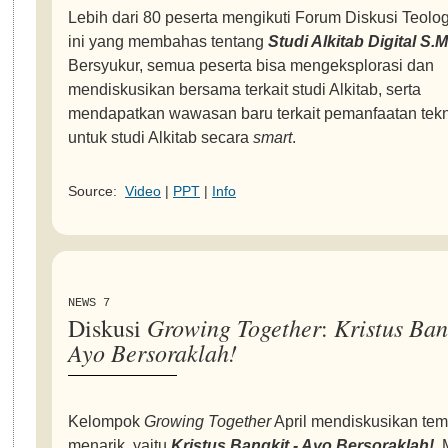
Lebih dari 80 peserta mengikuti Forum Diskusi Teolog
ini yang membahas tentang
Studi Alkitab Digital S.M
Bersyukur, semua peserta bisa mengeksplorasi dan
mendiskusikan bersama terkait studi Alkitab, serta
mendapatkan wawasan baru terkait pemanfaatan tekn
untuk studi Alkitab secara
smart
.
Source:
Video
|
PPT
|
Info
NEWS 7
Growing Together
Kristus Ban
Diskusi
:
Ayo Bersoraklah!
Kelompok
Growing Together
April mendiskusikan te
menarik, yaitu
Kristus Bangkit - Ayo Bersoraklah!
. 