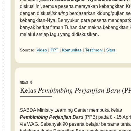
diskusi ini, semua peserta merayakan kebangkitan Kr
dengan diskusi/
sharing
berdasarkan kidung/pujian se
kebangkitan-Nya. Bersyukur, para peserta mendapat
banyak berkat firman Tuhan dan makna kebangkitan K
melalui setiap lagu yang didiskusikan.
Source:
Video
|
PPT
|
Komunitas
|
Testimoni
|
Situs
NEWS 8
Pembimbing Perjanjian Baru
Kelas
(P
SABDA Ministry Learning Center membuka kelas
Pembimbing Perjanjian Baru
(PPB) pada 8 - 15 Apri
via WAG. Sebanyak 90 peserta belajar bersama tentan