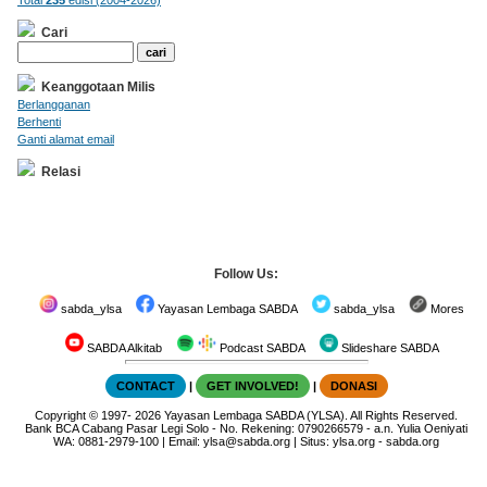
Cari
Keanggotaan Milis
Berlangganan
Berhenti
Ganti alamat email
Relasi
Follow Us:
sabda_ylsa
Yayasan Lembaga SABDA
sabda_ylsa
Mores
SABDA Alkitab
Podcast SABDA
Slideshare SABDA
CONTACT
|
GET INVOLVED!
|
DONASI
Copyright
© 1997-
2026
Yayasan Lembaga SABDA (YLSA).
All Rights Reserved.
Bank BCA Cabang Pasar Legi Solo - No. Rekening: 0790266579 - a.n. Yulia Oeniyati
WA:
0881-2979-100
| Email:
ylsa@sabda.org
| Situs:
ylsa.org
-
sabda.org