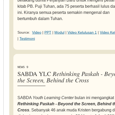
belakang dunia Perjanjian Baru untuk mengerti pesa
kitab PB. Puji Tuhan, ada 75 peserta berhasil lulus da
ini. Kiranya semua peserta semakin mengenal dan
bertumbuh dalam Tuhan.
Source:
Video
|
PPT
|
Modul
|
Video Kelulusan 1
|
Video Ke
|
Testimoni
NEWS 9
Rethinking Paskah - Bey
SABDA YLC
the Screen, Behind the Cross
SABDA
Youth Learning Center
bulan ini mengangkat
Rethinking Paskah - Beyond the Screen, Behind t
Cross
. Sebanyak 46 anak muda Kristen bergabung 