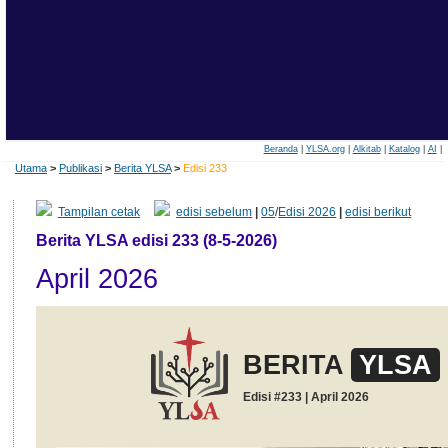
Beranda
|
YLSA.org
|
Alkitab
|
Katalog
|
AI
|
Utama
>
Publikasi
>
Berita YLSA
>
Edisi 233
Tampilan cetak
edisi sebelum
|
05
/
Edisi 2026
|
edisi berikut
Berita YLSA edisi 233 (8-5-2026)
April 2026
BERITA
YLSA
Edisi #233 | April 2026