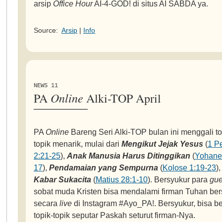
arsip
Office Hour
AI-4-GOD! di situs AI SABDA ya.
Source:
Arsip
|
Info
NEWS 11
Online
PA
Alki-TOP April
PA
Online
Bareng Seri Alki-TOP bulan ini menggali to
topik menarik, mulai dari
Mengikut Jejak Yesus
(
1 P
2:21-25
),
Anak Manusia Harus Ditinggikan
(
Yohane
17
),
Pendamaian yang Sempurna
(
Kolose 1:19-23
)
Kabar Sukacita
(
Matius 28:1-10
). Bersyukur para
gue
sobat muda Kristen bisa mendalami firman Tuhan be
secara
live
di Instagram #Ayo_PA!. Bersyukur, bisa be
topik-topik seputar Paskah seturut firman-Nya.