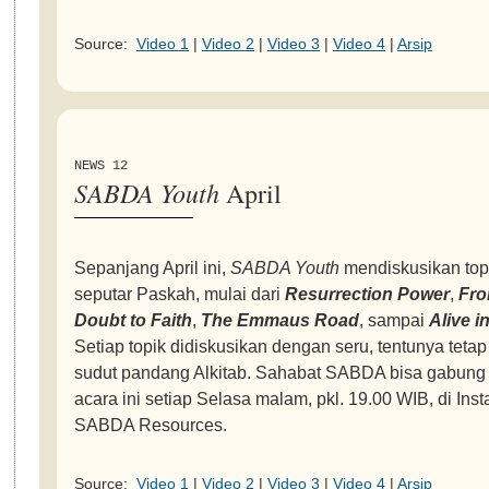
Source:
Video 1
|
Video 2
|
Video 3
|
Video 4
|
Arsip
NEWS 12
SABDA Youth
April
Sepanjang April ini,
SABDA Youth
mendiskusikan topi
seputar Paskah, mulai dari
Resurrection Power
,
Fr
Doubt to Faith
,
The Emmaus Road
, sampai
Alive i
Setiap topik didiskusikan dengan seru, tentunya tetap
sudut pandang Alkitab. Sahabat SABDA bisa gabung
acara ini setiap Selasa malam, pkl. 19.00 WIB, di Ins
SABDA Resources.
Source:
Video 1
|
Video 2
|
Video 3
|
Video 4
|
Arsip