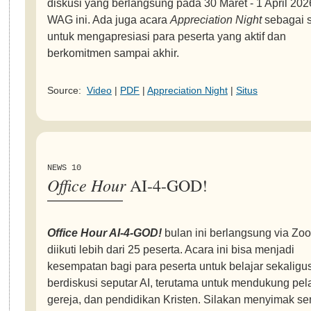
diskusi yang berlangsung pada 30 Maret - 1 April 202
WAG ini. Ada juga acara
Appreciation Night
sebagai 
untuk mengapresiasi para peserta yang aktif dan
berkomitmen sampai akhir.
Source:
Video
|
PDF
|
Appreciation Night
|
Situs
NEWS 10
Office Hour
AI-4-GOD!
Office Hour AI-4-GOD!
bulan ini berlangsung via Zo
diikuti lebih dari 25 peserta. Acara ini bisa menjadi
kesempatan bagi para peserta untuk belajar sekaligu
berdiskusi seputar AI, terutama untuk mendukung pel
gereja, dan pendidikan Kristen. Silakan menyimak s