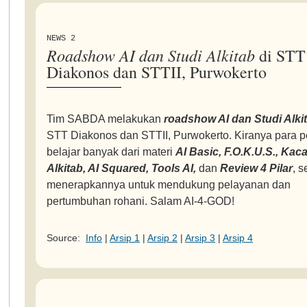
NEWS 2
Roadshow AI dan Studi Alkitab
di STT
Diakonos dan STTII, Purwokerto
Tim SABDA melakukan
roadshow AI dan Studi Alki
STT Diakonos dan STTII, Purwokerto. Kiranya para p
belajar banyak dari materi
AI Basic, F.O.K.U.S., Kac
Alkitab, AI Squared, Tools AI,
dan
Review 4 Pilar
, s
menerapkannya untuk mendukung pelayanan dan
pertumbuhan rohani. Salam AI-4-GOD!
Source:
Info
|
Arsip 1
|
Arsip 2
|
Arsip 3
|
Arsip 4