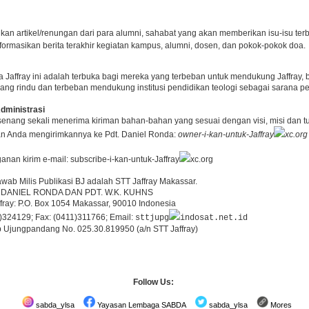
kan artikel/renungan dari para alumni, sahabat yang akan memberikan isu-isu terba
ormasikan berita terakhir kegiatan kampus, alumni, dosen, dan pokok-pokok doa.
rita Jaffray ini adalah terbuka bagi mereka yang terbeban untuk mendukung Jaffray
 yang rindu dan terbeban mendukung institusi pendidikan teologi sebagai saran
dministrasi
enang sekali menerima kiriman bahan-bahan yang sesuai dengan visi, misi dan tujuan
kan Anda mengirimkannya ke Pdt. Daniel Ronda:
owner-i-kan-untuk-Jaffray
xc.org
anan kirim e-mail: subscribe-i-kan-untuk-Jaffray
xc.org
ab Milis Publikasi BJ adalah STT Jaffray Makassar.
T. DANIEL RONDA DAN PDT. W.K. KUHNS
fray: P.O. Box 1054 Makassar, 90010 Indonesia
)324129; Fax: (0411)311766; Email:
sttjupg
indosat.net.id
 Ujungpandang No. 025.30.819950 (a/n STT Jaffray)
Follow Us:
sabda_ylsa
Yayasan Lembaga SABDA
sabda_ylsa
Mores