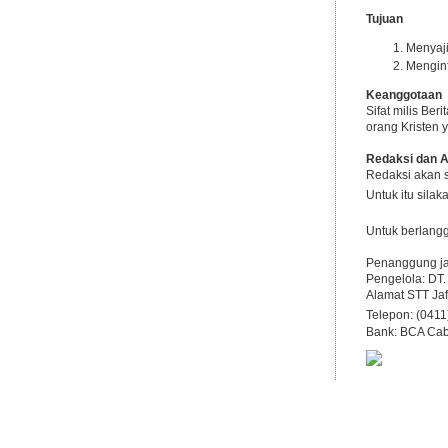
Tujuan
Menyaji
Menginf
Keanggotaan
Sifat milis Be
orang Kristen
Redaksi dan A
Redaksi akan s
Untuk itu sila
Untuk berlangg
Penanggung jaw
Pengelola: D
Alamat STT Jaf
Telepon: (0411
Bank: BCA Cab