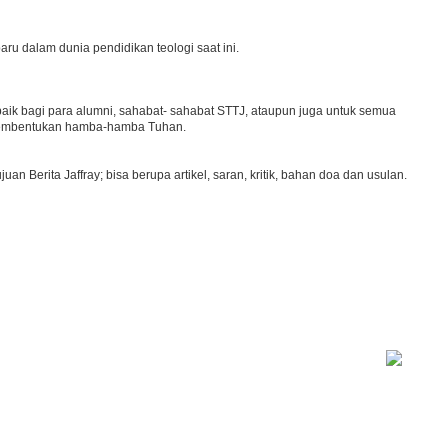
ru dalam dunia pendidikan teologi saat ini.
, baik bagi para alumni, sahabat- sahabat STTJ, ataupun juga untuk semua
a pembentukan hamba-hamba Tuhan.
 Berita Jaffray; bisa berupa artikel, saran, kritik, bahan doa dan usulan.