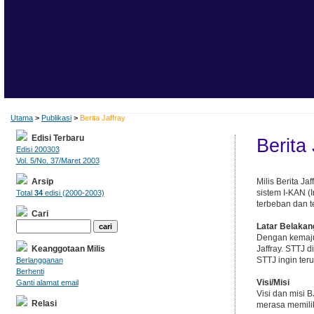
Utama
>
Publikasi
>
Berita Jaffray
Edisi Terbaru
Berita 
Edisi 200303
Vol. 5/No. 37/Maret 2003
Arsip
Milis Berita Ja
sistem I-KAN (
Total
34
edisi (2000-2003)
terbeban dan te
Cari
Latar Belakan
Dengan kemaju
Keanggotaan Milis
Jaffray. STTJ d
STTJ ingin teru
Berlangganan
Berhenti
Visi/Misi
Ganti alamat email
Visi dan misi 
Relasi
merasa memili