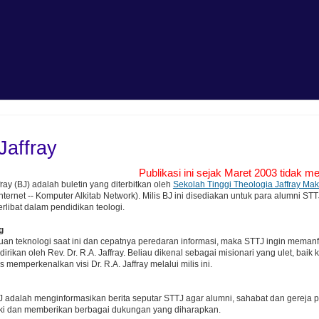
Jaffray
Publikasi ini sejak Maret 2003 tidak mem
ffray (BJ) adalah buletin yang diterbitkan oleh
Sekolah Tinggi Theologia Jaffray Ma
Internet -- Komputer Alkitab Network). Milis BJ ini disediakan untuk para alumni 
rlibat dalam pendidikan teologi.
g
an teknologi saat ini dan cepatnya peredaran informasi, maka STTJ ingin mema
idirikan oleh Rev. Dr. R.A. Jaffray. Beliau dikenal sebagai misionari yang ulet, ba
s memperkenalkan visi Dr. R.A. Jaffray melalui milis ini.
BJ adalah menginformasikan berita seputar STTJ agar alumni, sahabat dan gerej
ki dan memberikan berbagai dukungan yang diharapkan.