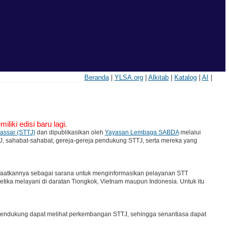
Beranda
|
YLSA.org
|
Alkitab
|
Katalog
|
AI
|
iliki edisi baru lagi.
kassar (STTJ)
dan dipublikasikan oleh
Yayasan Lembaga SABDA
melalui
STTJ, sahabat-sahabat, gereja-gereja pendukung STTJ, serta mereka yang
nfaatkannya sebagai sarana untuk menginformasikan pelayanan STT
ik ketika melayani di daratan Tiongkok, Vietnam maupun Indonesia. Untuk itu
a pendukung dapat melihat perkembangan STTJ, sehingga senantiasa dapat