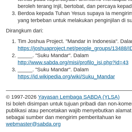
beroleh terang Injil, bertobat, dan percaya kepad
Berdoa kepada Tuhan Yesus supaya Ia mengiri
yang terbeban untuk melakukan penginjilan di s
Dirangkum dari:
Tim Joshua Project. "Mandar in Indonesia". Dal
https://joshuaproject.net/people_groups/13488/I
_____. "Suku Mandar". Dalam
http://www.sabda.org/misi/profilo_isi.php?id=43
_____. "Suku Mandar". Dalam
https://id.wikipedia.org/wiki/Suku_Mandar
© 1997-
2026
Yayasan Lembaga SABDA (YLSA)
Isi boleh disimpan untuk tujuan pribadi dan non-komer
publikasi atau pencetakan wajib menyebutkan alamat
sebagai sumber dan mengirim pemberitahuan ke
webmaster@sabda.org