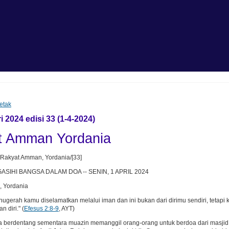
etak
 2024 edisi 33 (1-4-2024)
t Amman Yordania
 Rakyat Amman, Yordania/[33]
ASIHI BANGSA DALAM DOA -- SENIN, 1 APRIL 2024
 Yordania
nugerah kamu diselamatkan melalui iman dan ini bukan dari dirimu sendiri, tetapi
 diri." (
Efesus 2:8-9
, AYT)
a berdentang sementara muazin memanggil orang-orang untuk berdoa dari masjid