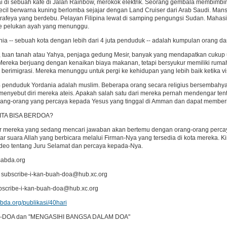
ai di sebuah kafe di Jalan Rainbow, merokok elektrik. Seorang gembala membimbin
ecil berwarna kuning berlomba sejajar dengan Land Cruiser dari Arab Saudi. Ma
rafeya yang berdebu. Pelayan Filipina lewat di samping pengungsi Sudan. Mahasis
e pelukan ayah yang menunggu.
a -- sebuah kota dengan lebih dari 4 juta penduduk -- adalah kumpulan orang dar
r, tuan tanah atau Yahya, penjaga gedung Mesir, banyak yang mendapatkan cuku
ereka berjuang dengan kenaikan biaya makanan, tetapi bersyukur memiliki ruma
k berimigrasi. Mereka menunggu untuk pergi ke kehidupan yang lebih baik ketika vis
 penduduk Yordania adalah muslim. Beberapa orang secara religius bersembahyang 
menyebut diri mereka ateis. Apakah salah satu dari mereka pernah mendengar te
rang-orang yang percaya kepada Yesus yang tinggal di Amman dan dapat memberi
ITA BISA BERDOA?
r mereka yang sedang mencari jawaban akan bertemu dengan orang-orang perca
 suara Allah yang berbicara melalui Firman-Nya yang tersedia di kota mereka. K
ideo tentang Juru Selamat dan percaya kepada-Nya.
abda.org
 subscribe-i-kan-buah-doa@hub.xc.org
ubscribe-i-kan-buah-doa@hub.xc.org
abda.org/publikasi/40hari
h e-DOA dan "MENGASIHI BANGSA DALAM DOA"