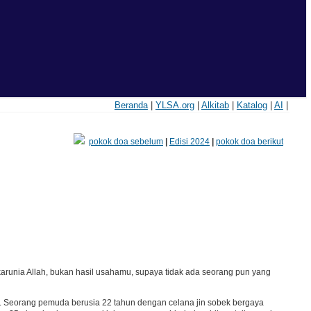
Beranda
|
YLSA.org
|
Alkitab
|
Katalog
|
AI
|
pokok doa sebelum
|
Edisi 2024
|
pokok doa berikut
 karunia Allah, bukan hasil usahamu, supaya tidak ada seorang pun yang
. Seorang pemuda berusia 22 tahun dengan celana jin sobek bergaya