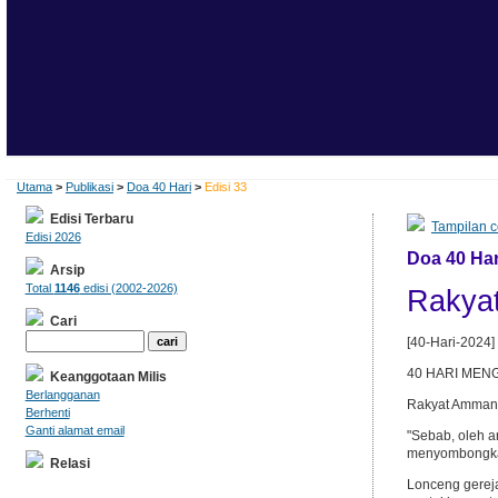
Utama
>
Publikasi
>
Doa 40 Hari
>
Edisi 33
Edisi Terbaru
Tampilan c
Edisi 2026
Doa 40 Hari
Arsip
Total
1146
edisi (2002-2026)
Rakya
Cari
[40-Hari-2024]
40 HARI MENG
Keanggotaan Milis
Berlangganan
Rakyat Amman,
Berhenti
Ganti alamat email
"Sebab, oleh a
menyombongkan
Relasi
Lonceng gerej