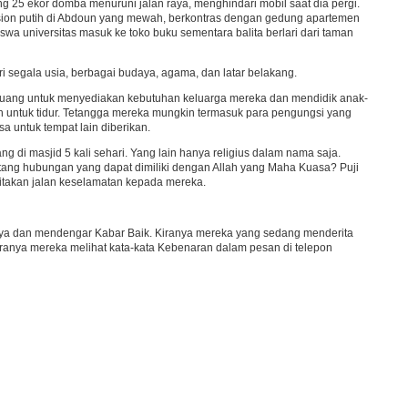
g 25 ekor domba menuruni jalan raya, menghindari mobil saat dia pergi.
nsion putih di Abdoun yang mewah, berkontras dengan gedung apartemen
wa universitas masuk ke toko buku sementara balita berlari dari taman
i segala usia, berbagai budaya, agama, dan latar belakang.
p uang untuk menyediakan kebutuhan keluarga mereka dan mendidik anak-
h untuk tidur. Tetangga mereka mungkin termasuk para pengungsi yang
a untuk tempat lain diberikan.
di masjid 5 kali sehari. Yang lain hanya religius dalam nama saja.
ntang hubungan yang dapat dimiliki dengan Allah yang Maha Kuasa? Puji
takan jalan keselamatan kepada mereka.
ya dan mendengar Kabar Baik. Kiranya mereka yang sedang menderita
iranya mereka melihat kata-kata Kebenaran dalam pesan di telepon