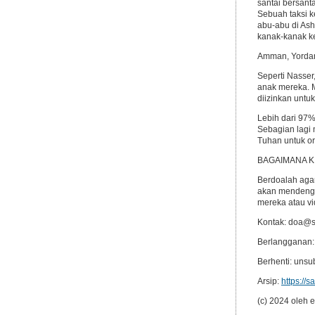
santai bersant
Sebuah taksi k
abu-abu di Ash
kanak-kanak k
Amman, Yordani
Seperti Nasse
anak mereka. M
diizinkan untu
Lebih dari 97%
Sebagian lagi 
Tuhan untuk o
BAGAIMANA K
Berdoalah aga
akan mendengar
mereka atau v
Kontak: doa@s
Berlangganan:
Berhenti: uns
Arsip:
https://s
(c) 2024 ole