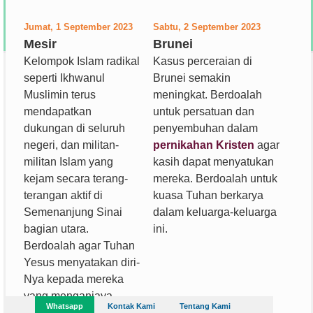
Jumat, 1 September 2023
Sabtu, 2 September 2023
Mesir
Brunei
Kelompok Islam radikal
Kasus perceraian di
seperti Ikhwanul
Brunei semakin
Muslimin terus
meningkat. Berdoalah
mendapatkan
untuk persatuan dan
dukungan di seluruh
penyembuhan dalam
negeri, dan militan-
pernikahan Kristen
agar
militan Islam yang
kasih dapat menyatukan
kejam secara terang-
mereka. Berdoalah untuk
terangan aktif di
kuasa Tuhan berkarya
Semenanjung Sinai
dalam keluarga-keluarga
bagian utara.
ini.
Berdoalah agar Tuhan
Yesus menyatakan diri-
Nya kepada mereka
yang menganiaya
Whatsapp
Kontak Kami
Tentang Kami
umat-Nya, dan