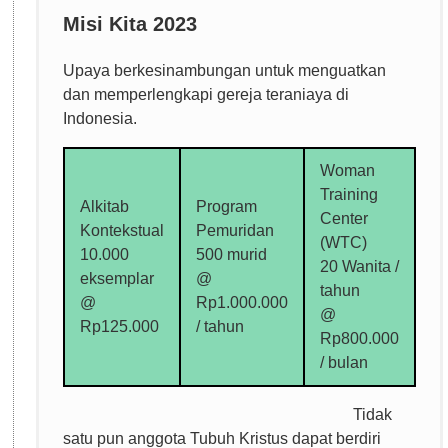
Misi Kita 2023
Upaya berkesinambungan untuk menguatkan
dan memperlengkapi gereja teraniaya di
Indonesia.
Woman
Training
Alkitab
Program
Center
Kontekstual
Pemuridan
(WTC)
10.000
500 murid
20 Wanita /
eksemplar
@
tahun
@
Rp1.000.000
@
Rp125.000
/ tahun
Rp800.000
/ bulan
Tidak
satu pun anggota Tubuh Kristus dapat berdiri