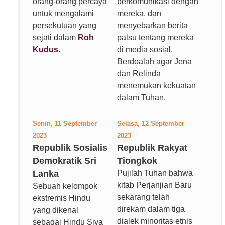
orang-orang percaya
berkomunikasi dengan
untuk mengalami
mereka, dan
persekutuan yang
menyebarkan berita
sejati dalam
Roh
palsu tentang mereka
Kudus
.
di media sosial.
Berdoalah agar Jena
dan Relinda
menemukan kekuatan
dalam Tuhan.
Senin, 11 September
Selasa, 12 September
2023
2023
Republik Sosialis
Republik Rakyat
Demokratik Sri
Tiongkok
Lanka
Pujilah Tuhan bahwa
kitab Perjanjian Baru
Sebuah kelompok
sekarang telah
ekstremis Hindu
direkam dalam tiga
yang dikenal
dialek minoritas etnis
sebagai Hindu Siva