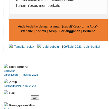
Tuhan Yesus memberkati.
Anda terdaftar dengan alamat: $subst('Recip.EmailAddr').
Website
|
Kontak
|
Arsip
|
Berlangganan
|
Berhenti
Tampilan cetak
edisi sebelum
|
09
/
Edisi 2023
|
edisi berikut
Edisi Terbaru
Edisi 230
Open Doors -- Agustus 2026
Arsip
Total
230
edisi (2007-2026)
Cari
Keanggotaan Milis