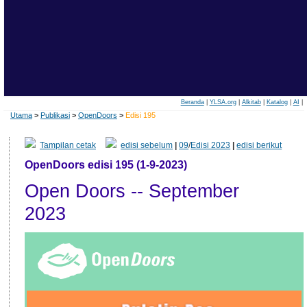
Beranda
|
YLSA.org
|
Alkitab
|
Katalog
|
AI
|
Utama
>
Publikasi
>
OpenDoors
>
Edisi 195
Tampilan cetak
edisi sebelum
|
09
/
Edisi 2023
|
edisi berikut
OpenDoors edisi 195 (1-9-2023)
Open Doors -- September
2023