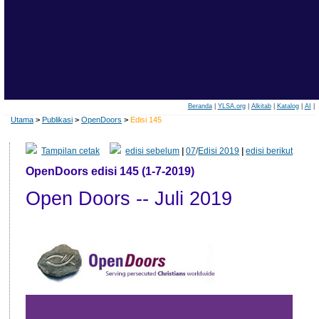
Beranda
|
YLSA.org
|
Alkitab
|
Katalog
|
AI
|
Utama
>
Publikasi
>
OpenDoors
>
Edisi 145
Tampilan cetak
edisi sebelum
|
07
/
Edisi 2019
|
edisi berikut
OpenDoors edisi 145 (1-7-2019)
Open Doors -- Juli 2019