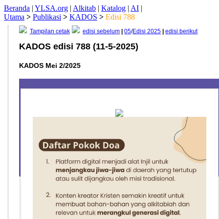
Beranda
|
YLSA.org
|
Alkitab
|
Katalog
|
AI
|
Utama
>
Publikasi
>
KADOS
>
Edisi 788
Tampilan cetak
edisi sebelum
|
05
/
Edisi 2025
|
edisi berikut
KADOS edisi 788 (11-5-2025)
KADOS Mei 2/2025