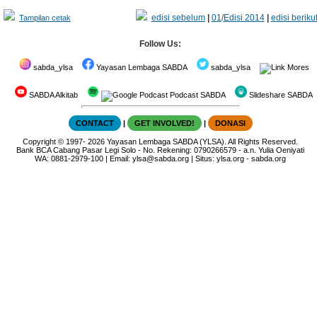
edisi sebelum
|
01
/
Edisi 2014
|
edisi beriku
Tampilan cetak
Follow Us:
sabda_ylsa
Yayasan Lembaga SABDA
sabda_ylsa
Mores
SABDA Alkitab
Podcast SABDA
Slideshare SABDA
CONTACT
|
GET INVOLVED!
|
DONASI
Copyright
© 1997-
2026
Yayasan Lembaga SABDA (YLSA).
All Rights Reserved.
Bank BCA Cabang Pasar Legi Solo - No. Rekening: 0790266579 - a.n. Yulia Oeniyati
WA:
0881-2979-100
| Email:
ylsa@sabda.org
| Situs:
ylsa.org
-
sabda.org