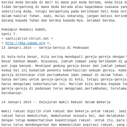
ketika Anda berada di mal? Di mana pun Anda berada, Anda bisa be
tidak bergantung di mana Anda berada atau bagaimana suasana yang
sekeliling Anda, tetapi bergantung pada kerinduan hati Anda untu
dalam hadirat Tuhan. Jadi, mulai sekarang, jangan batasi kerindu
datang kepada Tuhan dan berdoa kepada-Nya. Selamat berdoa.

Pemimpin Redaksi KADOS,

Santi T.

< santi(at)in-christ.net >

< 
http://doa.sabda.org
 >,

13 Januari 2014 -- Gereja-Gereja di Pedesaan

Di kota-kota besar, kita sering mendapati gereja-gereja dengan b
besar bahkan mewah. Biasanya, jumlah jemaat yang beribadah di ge
pun juga banyak. Meskipun gedung gereja besar dan jumlah jemaat 
kedua hal ini bukanlah penentu keberhasilan sebuah gereja. Keber
gereja ditentukan oleh pertumbuhan iman jemaat di dalam Tuhan. H
hanya berlaku untuk gereja-gereja di kota, tetapi gereja-gereja 
harus mengalami keberhasilan ini. Marilah kita berdoa kepada Tuh
gereja-gereja di pedesaan terus mengalami pertumbuhan, terutama 
kerohanian.

14 Januari 2014 -- Kejujuran Wakil Rakyat dalam Bekerja

Wakil rakyat dipilih oleh rakyat dan bekerja untuk rakyat. Jadi,
rakyat harus memikirkan, memutuskan sesuatu hal, dan melakukan k
dengan tetap memperhatikan kepentingan rakyat. Untuk itu, para w
harus terus mendengarkan dan memedulikan aspirasi rakyat, yang d