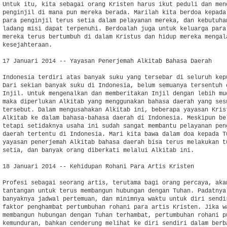
Untuk itu, kita sebagai orang Kristen harus ikut peduli dan mend
penginjil di mana pun mereka berada. Marilah kita berdoa kepada 
para penginjil terus setia dalam pelayanan mereka, dan kebutuhan
ladang misi dapat terpenuhi. Berdoalah juga untuk keluarga para 
mereka terus bertumbuh di dalam Kristus dan hidup mereka mengala
kesejahteraan.

17 Januari 2014 -- Yayasan Penerjemah Alkitab Bahasa Daerah

Indonesia terdiri atas banyak suku yang tersebar di seluruh kepu
Dari sekian banyak suku di Indonesia, belum semuanya tersentuh o
Injil. Untuk mengenalkan dan memberitakan Injil dengan lebih mud
maka diperlukan Alkitab yang menggunakan bahasa daerah yang sesu
tersebut. Dalam mengusahakan Alkitab ini, beberapa yayasan Krist
Alkitab ke dalam bahasa-bahasa daerah di Indonesia. Meskipun bel
tetapi setidaknya usaha ini sudah sangat membantu pelayanan peng
daerah tertentu di Indonesia. Mari kita bawa dalam doa kepada Tu
yayasan penerjemah Alkitab bahasa daerah bisa terus melakukan tu
setia, dan banyak orang diberkati melalui Alkitab ini.

18 Januari 2014 -- Kehidupan Rohani Para Artis Kristen

Profesi sebagai seorang artis, terutama bagi orang percaya, akan
tantangan untuk terus membangun hubungan dengan Tuhan. Padatnya 
banyaknya jadwal pertemuan, dan minimnya waktu untuk diri sendir
faktor penghambat pertumbuhan rohani para artis Kristen. Jika wa
membangun hubungan dengan Tuhan terhambat, pertumbuhan rohani pu
kemunduran, bahkan cenderung melihat ke diri sendiri dalam berba