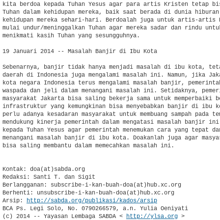
kita berdoa kepada Tuhan Yesus agar para artis Kristen tetap bis
Tuhan dalam kehidupan mereka, baik saat berada di dunia hiburan 
kehidupan mereka sehari-hari. Berdoalah juga untuk artis-artis K
mulai undur/meninggalkan Tuhan agar mereka sadar dan rindu untuk
menikmati kasih Tuhan yang sesungguhnya.

19 Januari 2014 -- Masalah Banjir di Ibu Kota

Sebenarnya, banjir tidak hanya menjadi masalah di ibu kota, teta
daerah di Indonesia juga mengalami masalah ini. Namun, jika Jaka
kota negara Indonesia terus mengalami masalah banjir, pemerintah
waspada dan jeli dalam menangani masalah ini. Setidaknya, pemeri
masyarakat Jakarta bisa saling bekerja sama untuk memperbaiki be
infrastruktur yang kemungkinan bisa menyebabkan banjir di ibu ko
perlu adanya kesadaran masyarakat untuk membuang sampah pada tem
mendukung kinerja pemerintah dalam mengatasi masalah banjir ini.
kepada Tuhan Yesus agar pemerintah menemukan cara yang tepat dan
menangani masalah banjir di ibu kota. Doakanlah juga agar masyar
bisa saling membantu dalam memecahkan masalah ini.

Kontak: doa(at)sabda.org

Redaksi: Santi T. dan Sigit

Berlangganan: subscribe-i-kan-buah-doa(at)hub.xc.org

Berhenti: unsubscribe-i-kan-buah-doa(at)hub.xc.org

Arsip: 
http://sabda.org/publikasi/kados/arsip
BCA Ps. Legi Solo, No. 0790266579, a.n. Yulia Oeniyati

(c) 2014 -- Yayasan Lembaga SABDA < 
http://ylsa.org
 >