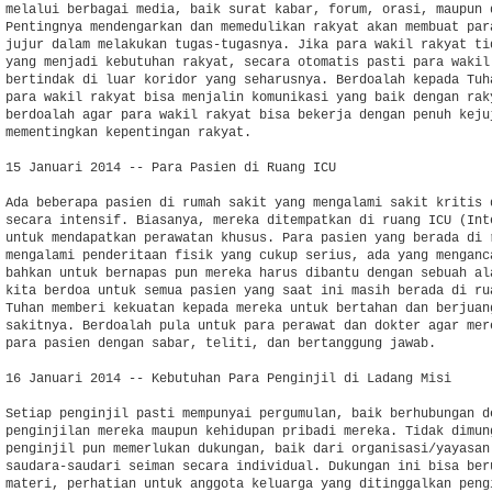
melalui berbagai media, baik surat kabar, forum, orasi, maupun d
Pentingnya mendengarkan dan memedulikan rakyat akan membuat para
jujur dalam melakukan tugas-tugasnya. Jika para wakil rakyat tid
yang menjadi kebutuhan rakyat, secara otomatis pasti para wakil 
bertindak di luar koridor yang seharusnya. Berdoalah kepada Tuha
para wakil rakyat bisa menjalin komunikasi yang baik dengan raky
berdoalah agar para wakil rakyat bisa bekerja dengan penuh kejuj
mementingkan kepentingan rakyat.

15 Januari 2014 -- Para Pasien di Ruang ICU

Ada beberapa pasien di rumah sakit yang mengalami sakit kritis d
secara intensif. Biasanya, mereka ditempatkan di ruang ICU (Inte
untuk mendapatkan perawatan khusus. Para pasien yang berada di r
mengalami penderitaan fisik yang cukup serius, ada yang menganca
bahkan untuk bernapas pun mereka harus dibantu dengan sebuah ala
kita berdoa untuk semua pasien yang saat ini masih berada di rua
Tuhan memberi kekuatan kepada mereka untuk bertahan dan berjuang
sakitnya. Berdoalah pula untuk para perawat dan dokter agar mere
para pasien dengan sabar, teliti, dan bertanggung jawab.

16 Januari 2014 -- Kebutuhan Para Penginjil di Ladang Misi

Setiap penginjil pasti mempunyai pergumulan, baik berhubungan de
penginjilan mereka maupun kehidupan pribadi mereka. Tidak dimung
penginjil pun memerlukan dukungan, baik dari organisasi/yayasan 
saudara-saudari seiman secara individual. Dukungan ini bisa beru
materi, perhatian untuk anggota keluarga yang ditinggalkan pengi